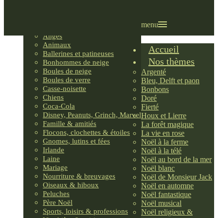
Villages LEMAX
Villages nordiques
Ornements
menu
Anges
Animaux
Accueil
Ballerines et patineuses
Nos thèmes
Bonhommes de neige
Boules de neige
Argenté
Boules de verre
Bleu, Delft et paon
Casse-noisette
Bonbons
Chiens
Doré
Coca-Cola
Fierté
Disney, Peanuts, Grinch, Marvel
Houx et Lierre
Famille & amitiés
La forêt magique
Flocons, clochettes & étoiles
La vie en rose
Gnomes, lutins et fées
Noël à la ferme
Irlande
Noël à la télé
Laine
Noël au bord de la mer
Mariage
Noël blanc
Nourriture & breuvages
Noël de Monsieur Jack
Oiseaux & hiboux
Noël en automne
Peluches
Noël fantastique
Père Noël
Noël musical
Sports, loisirs & professions
Noël religieux &