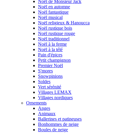
Noël de Monsieur Jack
Noël en automne
Noël fantastique
Noël musical
Noël religieux & Hanoucca
Noël rustique bois
Noël rustique rouge
Noël traditionnel
Noël à la ferme
Noël à la télé
Pain d'épices
Petit champignon
Premier Noël
S'mores
Snowpinions
Soldes
Vert sérénité
Villages LEMAX
Villages nordiques
Ornements
Anges
Animaux
Ballerines et patineuses
Bonhommes de neige
Boules de neige