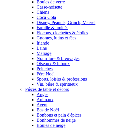
Boules de verre
Casse-noisette
Chiens
Coca-Cola
Disney, Peanuts, Grinch, Marvel
Famille & amitiés
Flocons, clochettes & étoiles
Gnomes, lutins et fées
Irlande
Laine
Mariage
Nourriture & breuvages
Oiseaux & hiboux
Peluches
Père Noël
Sports, loisirs & professions
Vin, bière & spiritueux
Pièces de table et décors
Anges
Animaux
Avent
Bas de Noël
Bonbons et pain d'épices
Bonhommes de neige
Boules de neige