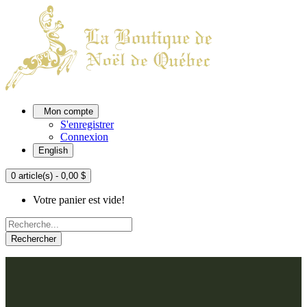
Mon compte
S'enregistrer
Connexion
English
0 article(s) - 0,00 $
Votre panier est vide!
Rechercher
ACCUEIL
L'ATELIER
À PROPOS
Nos thèmes
NOUS JOINDRE
Argenté
Bleu, Delft et paon