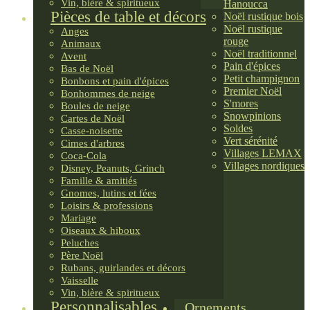
Vin, bière & spiritueux
Hanoucca
Pièces de table et décors
Noël rustique bois
Noël rustique
Anges
rouge
Animaux
Noël traditionnel
Avent
Pain d'épices
Bas de Noël
Petit champignon
Bonbons et pain d'épices
Premier Noël
Bonhommes de neige
S'mores
Boules de neige
Snowpinions
Cartes de Noël
Soldes
Casse-noisette
Vert sérénité
Cimes d'arbres
Villages LEMAX
Coca-Cola
Villages nordiques
Disney, Peanuts, Grinch
Famille & amitiés
Gnomes, lutins et fées
Loisirs & professions
Mariage
Oiseaux & hiboux
Peluches
Père Noël
Rubans, guirlandes et décors
Vaisselle
Vin, bière & spiritueux
Personnalisables
Ornements