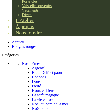
Porte-clés
Vaisselle souvenirs
Vêtements
Divers
L'Atelier
À propos
Nous joindre
Accueil
Bougies rouges
Catégories
Nos thèmes
Argenté
Bleu, Delft et paon
Bonbons
Doré
Fierté
Houx et Lierre
La forêt magique
La vie en rose
Noël au bord de la mer
Noël blanc