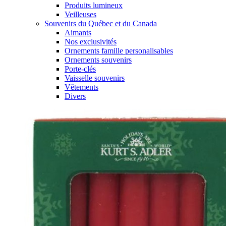
Produits lumineux
Veilleuses
Souvenirs du Québec et du Canada
Aimants
Nos exclusivités
Ornements famille personalisables
Ornements souvenirs
Porte-clés
Vaisselle souvenirs
Vêtements
Divers