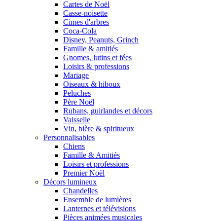
Cartes de Noël
Casse-noisette
Cimes d'arbres
Coca-Cola
Disney, Peanuts, Grinch
Famille & amitiés
Gnomes, lutins et fées
Loisirs & professions
Mariage
Oiseaux & hiboux
Peluches
Père Noël
Rubans, guirlandes et décors
Vaisselle
Vin, bière & spiritueux
Personnalisables
Chiens
Famille & Amitiés
Loisirs et professions
Premier Noël
Décors lumineux
Chandelles
Ensemble de lumières
Lanternes et télévisions
Pièces animées musicales