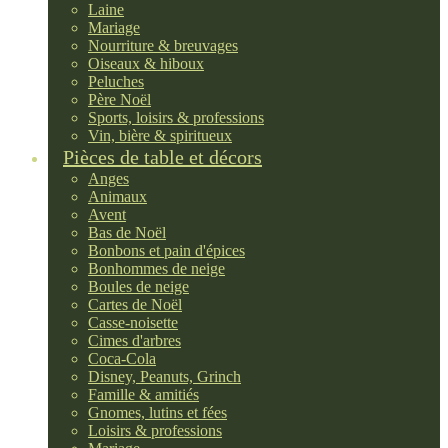
Laine
Mariage
Nourriture & breuvages
Oiseaux & hiboux
Peluches
Père Noël
Sports, loisirs & professions
Vin, bière & spiritueux
Pièces de table et décors
Anges
Animaux
Avent
Bas de Noël
Bonbons et pain d'épices
Bonhommes de neige
Boules de neige
Cartes de Noël
Casse-noisette
Cimes d'arbres
Coca-Cola
Disney, Peanuts, Grinch
Famille & amitiés
Gnomes, lutins et fées
Loisirs & professions