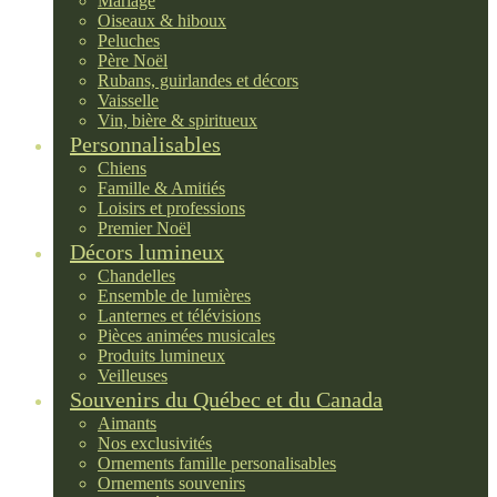
Mariage
Oiseaux & hiboux
Peluches
Père Noël
Rubans, guirlandes et décors
Vaisselle
Vin, bière & spiritueux
Personnalisables
Chiens
Famille & Amitiés
Loisirs et professions
Premier Noël
Décors lumineux
Chandelles
Ensemble de lumières
Lanternes et télévisions
Pièces animées musicales
Produits lumineux
Veilleuses
Souvenirs du Québec et du Canada
Aimants
Nos exclusivités
Ornements famille personalisables
Ornements souvenirs