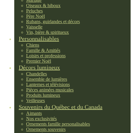
Mariage
Oiseaux & hiboux
Peluches
Père Noël
Rubans, guirlandes et décors
Vaisselle
Vin, bière & spiritueux
Personnalisables
Chiens
Famille & Amitiés
Loisirs et professions
Premier Noël
Décors lumineux
Chandelles
Ensemble de lumières
Lanternes et télévisions
Pièces animées musicales
Produits lumineux
Veilleuses
Souvenirs du Québec et du Canada
Aimants
Nos exclusivités
Ornements famille personalisables
Ornements souvenirs