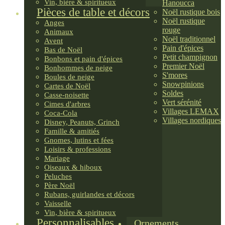
Vin, bière & spiritueux
Hanoucca
Pièces de table et décors
Noël rustique bois
Noël rustique
Anges
rouge
Animaux
Noël traditionnel
Avent
Pain d'épices
Bas de Noël
Petit champignon
Bonbons et pain d'épices
Premier Noël
Bonhommes de neige
S'mores
Boules de neige
Snowpinions
Cartes de Noël
Soldes
Casse-noisette
Vert sérénité
Cimes d'arbres
Villages LEMAX
Coca-Cola
Villages nordiques
Disney, Peanuts, Grinch
Famille & amitiés
Gnomes, lutins et fées
Loisirs & professions
Mariage
Oiseaux & hiboux
Peluches
Père Noël
Rubans, guirlandes et décors
Vaisselle
Vin, bière & spiritueux
Personnalisables
Ornements