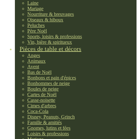
Laine
Mariage
Nourriture & breuvages
Oiseaux & hiboux
Peluches
Père Noël
Sports, loisirs & professions
Vin, bière & spiritueux
Pièces de table et décors
Anges
Animaux
Avent
Bas de Noël
Bonbons et pain d'épices
Bonhommes de neige
Boules de neige
Cartes de Noël
Casse-noisette
Cimes d'arbres
Coca-Cola
Disney, Peanuts, Grinch
Famille & amitiés
Gnomes, lutins et fées
Loisirs & professions