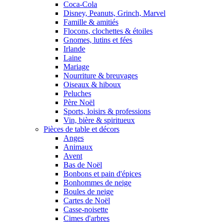
Coca-Cola
Disney, Peanuts, Grinch, Marvel
Famille & amitiés
Flocons, clochettes & étoiles
Gnomes, lutins et fées
Irlande
Laine
Mariage
Nourriture & breuvages
Oiseaux & hiboux
Peluches
Père Noël
Sports, loisirs & professions
Vin, bière & spiritueux
Pièces de table et décors
Anges
Animaux
Avent
Bas de Noël
Bonbons et pain d'épices
Bonhommes de neige
Boules de neige
Cartes de Noël
Casse-noisette
Cimes d'arbres