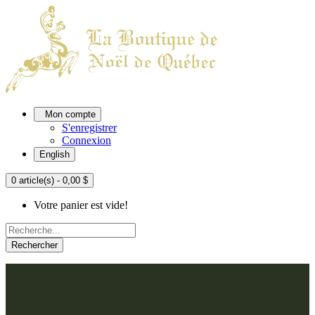
Mon compte
S'enregistrer
Connexion
English
0 article(s) - 0,00 $
Votre panier est vide!
Rechercher
ACCUEIL
L'ATELIER
À PROPOS
Nos thèmes
NOUS JOINDRE
Argenté
Bleu, Delft et paon