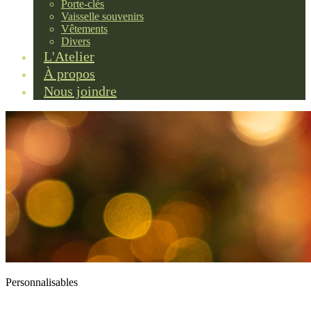
Porte-clés
Vaisselle souvenirs
Vêtements
Divers
L'Atelier
À propos
Nous joindre
Personnalisables