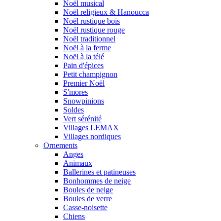
Noël musical
Noël religieux & Hanoucca
Noël rustique bois
Noël rustique rouge
Noël traditionnel
Noël à la ferme
Noël à la télé
Pain d'épices
Petit champignon
Premier Noël
S'mores
Snowpinions
Soldes
Vert sérénité
Villages LEMAX
Villages nordiques
Ornements
Anges
Animaux
Ballerines et patineuses
Bonhommes de neige
Boules de neige
Boules de verre
Casse-noisette
Chiens