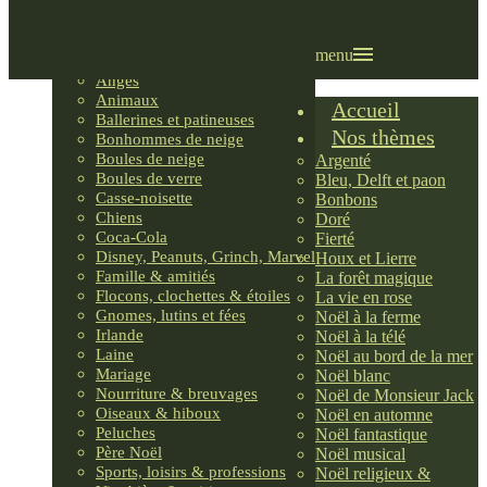
Villages LEMAX
Villages nordiques
Ornements
menu
Anges
Animaux
Accueil
Ballerines et patineuses
Nos thèmes
Bonhommes de neige
Boules de neige
Argenté
Boules de verre
Bleu, Delft et paon
Casse-noisette
Bonbons
Chiens
Doré
Coca-Cola
Fierté
Disney, Peanuts, Grinch, Marvel
Houx et Lierre
Famille & amitiés
La forêt magique
Flocons, clochettes & étoiles
La vie en rose
Gnomes, lutins et fées
Noël à la ferme
Irlande
Noël à la télé
Laine
Noël au bord de la mer
Mariage
Noël blanc
Nourriture & breuvages
Noël de Monsieur Jack
Oiseaux & hiboux
Noël en automne
Peluches
Noël fantastique
Père Noël
Noël musical
Sports, loisirs & professions
Noël religieux &