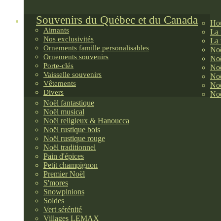
Souvenirs du Québec et du Canada
Hou
Aimants
La 
Nos exclusivités
La 
Ornements famille personalisables
Noë
Ornements souvenirs
Noë
Porte-clés
Noë
Vaisselle souvenirs
Noë
Vêtements
Noë
Divers
Noë
Noël fantastique
Noël musical
Noël religieux & Hanoucca
Noël rustique bois
Noël rustique rouge
Noël traditionnel
Pain d'épices
Petit champignon
Premier Noël
S'mores
Snowpinions
Soldes
Vert sérénité
Villages LEMAX