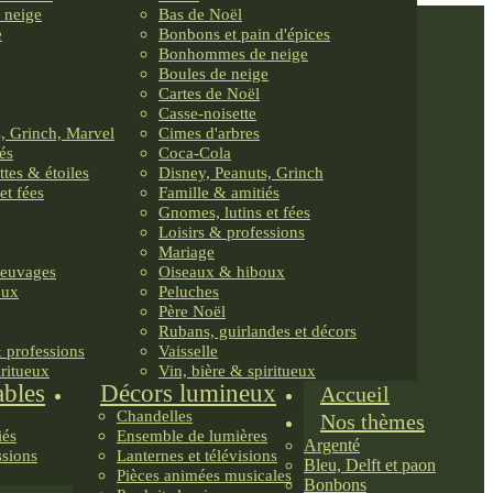
 neige
Bas de Noël
e
Bonbons et pain d'épices
Bonhommes de neige
Boules de neige
Cartes de Noël
Casse-noisette
, Grinch, Marvel
Cimes d'arbres
és
Coca-Cola
ttes & étoiles
Disney, Peanuts, Grinch
et fées
Famille & amitiés
Gnomes, lutins et fées
Loisirs & professions
Mariage
reuvages
Oiseaux & hiboux
oux
Peluches
Père Noël
Rubans, guirlandes et décors
& professions
Vaisselle
iritueux
Vin, bière & spiritueux
ables
Décors lumineux
Accueil
Chandelles
Nos thèmes
iés
Ensemble de lumières
Argenté
ssions
Lanternes et télévisions
Bleu, Delft et paon
Pièces animées musicales
Bonbons