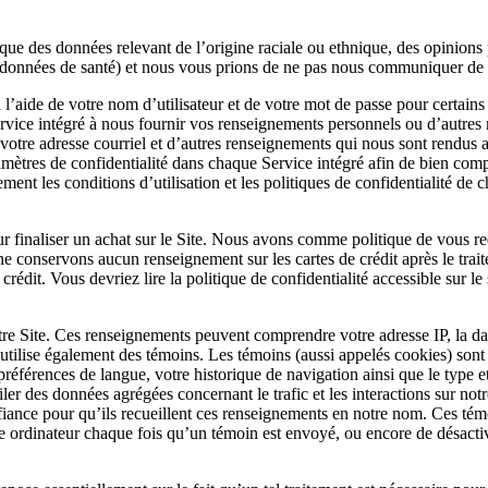
 que des données relevant de l’origine raciale ou ethnique, des opinions
es données de santé) et nous vous prions de ne pas nous communiquer de 
’aide de votre nom d’utilisateur et de votre mot de passe pour certains s
rvice intégré à nous fournir vos renseignements personnels ou d’autres
otre adresse courriel et d’autres renseignements qui nous sont rendus acce
mètres de confidentialité dans chaque Service intégré afin de bien com
ment les conditions d’utilisation et les politiques de confidentialité de c
r finaliser un achat sur le Site. Nous avons comme politique de vous re
ne conservons aucun renseignement sur les cartes de crédit après le trait
rédit. Vous devriez lire la politique de confidentialité accessible sur 
tre Site. Ces renseignements peuvent comprendre votre adresse IP, la dat
ilise également des témoins. Les témoins (aussi appelés cookies) sont de
éférences de langue, votre historique de navigation ainsi que le type et 
r des données agrégées concernant le trafic et les interactions sur notre 
nfiance pour qu’ils recueillent ces renseignements en notre nom. Ces tém
e ordinateur chaque fois qu’un témoin est envoyé, ou encore de désactiv