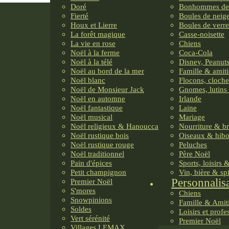
Doré
Bonhommes de
Fierté
Boules de neig
Houx et Lierre
Boules de verre
La forêt magique
Casse-noisette
La vie en rose
Chiens
Noël à la ferme
Coca-Cola
Noël à la télé
Disney, Peanuts
Noël au bord de la mer
Famille & amiti
Noël blanc
Flocons, cloche
Noël de Monsieur Jack
Gnomes, lutins 
Noël en automne
Irlande
Noël fantastique
Laine
Noël musical
Mariage
Noël religieux & Hanoucca
Nourriture & b
Noël rustique bois
Oiseaux & hib
Noël rustique rouge
Peluches
Noël traditionnel
Père Noël
Pain d'épices
Sports, loisirs 
Petit champignon
Vin, bière & sp
Personnalis
Premier Noël
S'mores
Chiens
Snowpinions
Famille & Amit
Soldes
Loisirs et profe
Vert sérénité
Premier Noël
Villages LEMAX