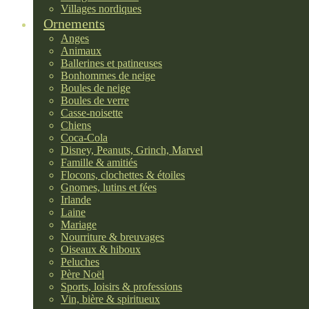
Villages nordiques
Ornements
Anges
Animaux
Ballerines et patineuses
Bonhommes de neige
Boules de neige
Boules de verre
Casse-noisette
Chiens
Coca-Cola
Disney, Peanuts, Grinch, Marvel
Famille & amitiés
Flocons, clochettes & étoiles
Gnomes, lutins et fées
Irlande
Laine
Mariage
Nourriture & breuvages
Oiseaux & hiboux
Peluches
Père Noël
Sports, loisirs & professions
Vin, bière & spiritueux