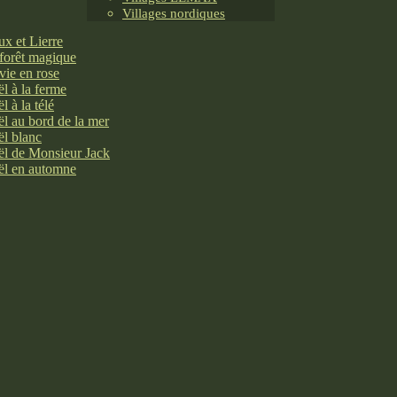
Villages nordiques
x et Lierre
forêt magique
vie en rose
l à la ferme
l à la télé
l au bord de la mer
l blanc
l de Monsieur Jack
l en automne