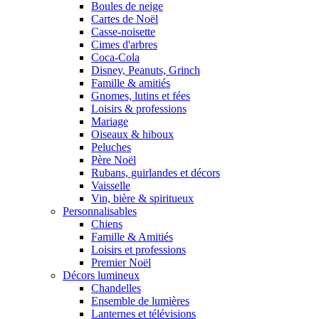
Boules de neige
Cartes de Noël
Casse-noisette
Cimes d'arbres
Coca-Cola
Disney, Peanuts, Grinch
Famille & amitiés
Gnomes, lutins et fées
Loisirs & professions
Mariage
Oiseaux & hiboux
Peluches
Père Noël
Rubans, guirlandes et décors
Vaisselle
Vin, bière & spiritueux
Personnalisables
Chiens
Famille & Amitiés
Loisirs et professions
Premier Noël
Décors lumineux
Chandelles
Ensemble de lumières
Lanternes et télévisions