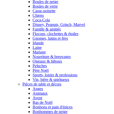
Boules de neige
Boules de verre
Casse-noisette
Chiens
Coca-Cola
Disney, Peanuts, Grinch, Marvel
Famille & amitiés
Flocons, clochettes & étoiles
Gnomes, lutins et fées
Irlande
Laine
Mariage
Nourriture & breuvages
Oiseaux & hiboux
Peluches
Père Noël
Sports, loisirs & professions
Vin, bière & spiritueux
Pièces de table et décors
Anges
Animaux
Avent
Bas de Noël
Bonbons et pain d'épices
Bonhommes de neige