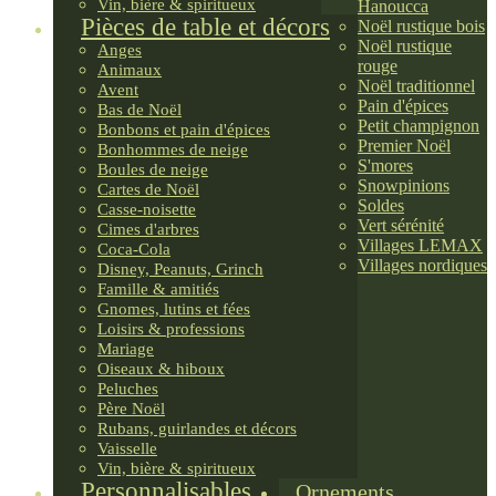
Vin, bière & spiritueux
Hanoucca
Pièces de table et décors
Noël rustique bois
Noël rustique
Anges
rouge
Animaux
Noël traditionnel
Avent
Pain d'épices
Bas de Noël
Petit champignon
Bonbons et pain d'épices
Premier Noël
Bonhommes de neige
S'mores
Boules de neige
Snowpinions
Cartes de Noël
Soldes
Casse-noisette
Vert sérénité
Cimes d'arbres
Villages LEMAX
Coca-Cola
Villages nordiques
Disney, Peanuts, Grinch
Famille & amitiés
Gnomes, lutins et fées
Loisirs & professions
Mariage
Oiseaux & hiboux
Peluches
Père Noël
Rubans, guirlandes et décors
Vaisselle
Vin, bière & spiritueux
Personnalisables
Ornements