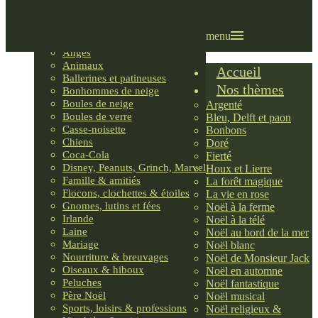
Villages LEMAX
Villages nordiques
Ornements
menu
Anges
Animaux
Accueil
Ballerines et patineuses
Nos thèmes
Bonhommes de neige
Boules de neige
Argenté
Boules de verre
Bleu, Delft et paon
Casse-noisette
Bonbons
Chiens
Doré
Coca-Cola
Fierté
Disney, Peanuts, Grinch, Marvel
Houx et Lierre
Famille & amitiés
La forêt magique
Flocons, clochettes & étoiles
La vie en rose
Gnomes, lutins et fées
Noël à la ferme
Irlande
Noël à la télé
Laine
Noël au bord de la mer
Mariage
Noël blanc
Nourriture & breuvages
Noël de Monsieur Jack
Oiseaux & hiboux
Noël en automne
Peluches
Noël fantastique
Père Noël
Noël musical
Sports, loisirs & professions
Noël religieux &