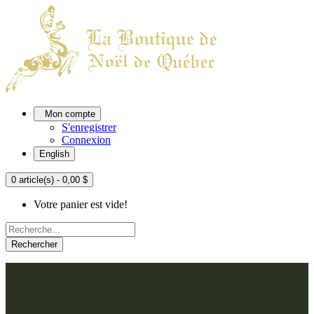
Mon compte
S'enregistrer
Connexion
English
0 article(s) - 0,00 $
Votre panier est vide!
Rechercher
ACCUEIL
L'ATELIER
À PROPOS
Nos thèmes
NOUS JOINDRE
Argenté
Bleu, Delft et paon