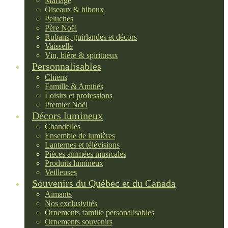
Mariage
Oiseaux & hiboux
Peluches
Père Noël
Rubans, guirlandes et décors
Vaisselle
Vin, bière & spiritueux
Personnalisables
Chiens
Famille & Amitiés
Loisirs et professions
Premier Noël
Décors lumineux
Chandelles
Ensemble de lumières
Lanternes et télévisions
Pièces animées musicales
Produits lumineux
Veilleuses
Souvenirs du Québec et du Canada
Aimants
Nos exclusivités
Ornements famille personalisables
Ornements souvenirs