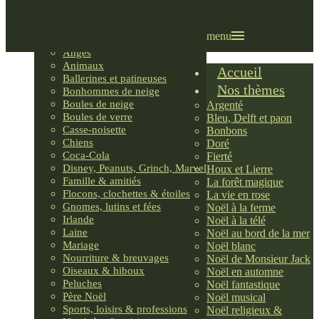
Villages LEMAX
Villages nordiques
Ornements
menu
Anges
Animaux
Accueil
Ballerines et patineuses
Nos thèmes
Bonhommes de neige
Boules de neige
Argenté
Boules de verre
Bleu, Delft et paon
Casse-noisette
Bonbons
Chiens
Doré
Coca-Cola
Fierté
Disney, Peanuts, Grinch, Marvel
Houx et Lierre
Famille & amitiés
La forêt magique
Flocons, clochettes & étoiles
La vie en rose
Gnomes, lutins et fées
Noël à la ferme
Irlande
Noël à la télé
Laine
Noël au bord de la mer
Mariage
Noël blanc
Nourriture & breuvages
Noël de Monsieur Jack
Oiseaux & hiboux
Noël en automne
Peluches
Noël fantastique
Père Noël
Noël musical
Sports, loisirs & professions
Noël religieux &