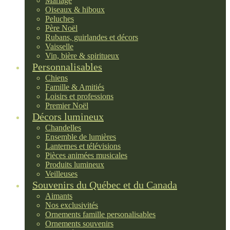
Mariage
Oiseaux & hiboux
Peluches
Père Noël
Rubans, guirlandes et décors
Vaisselle
Vin, bière & spiritueux
Personnalisables
Chiens
Famille & Amitiés
Loisirs et professions
Premier Noël
Décors lumineux
Chandelles
Ensemble de lumières
Lanternes et télévisions
Pièces animées musicales
Produits lumineux
Veilleuses
Souvenirs du Québec et du Canada
Aimants
Nos exclusivités
Ornements famille personalisables
Ornements souvenirs