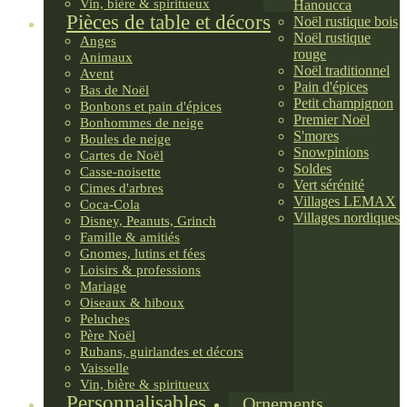
Vin, bière & spiritueux
Hanoucca
Pièces de table et décors
Noël rustique bois
Noël rustique
Anges
rouge
Animaux
Noël traditionnel
Avent
Pain d'épices
Bas de Noël
Petit champignon
Bonbons et pain d'épices
Premier Noël
Bonhommes de neige
S'mores
Boules de neige
Snowpinions
Cartes de Noël
Soldes
Casse-noisette
Vert sérénité
Cimes d'arbres
Villages LEMAX
Coca-Cola
Villages nordiques
Disney, Peanuts, Grinch
Famille & amitiés
Gnomes, lutins et fées
Loisirs & professions
Mariage
Oiseaux & hiboux
Peluches
Père Noël
Rubans, guirlandes et décors
Vaisselle
Vin, bière & spiritueux
Personnalisables
Ornements