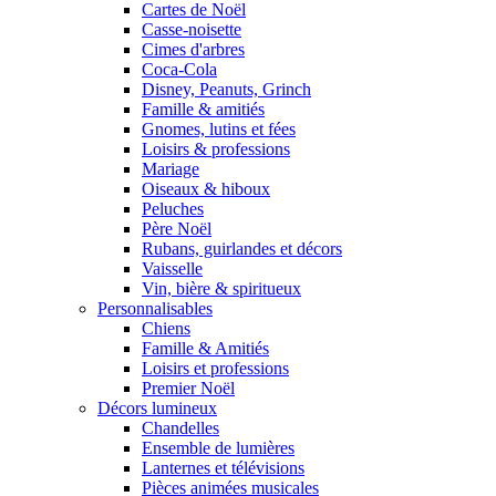
Cartes de Noël
Casse-noisette
Cimes d'arbres
Coca-Cola
Disney, Peanuts, Grinch
Famille & amitiés
Gnomes, lutins et fées
Loisirs & professions
Mariage
Oiseaux & hiboux
Peluches
Père Noël
Rubans, guirlandes et décors
Vaisselle
Vin, bière & spiritueux
Personnalisables
Chiens
Famille & Amitiés
Loisirs et professions
Premier Noël
Décors lumineux
Chandelles
Ensemble de lumières
Lanternes et télévisions
Pièces animées musicales