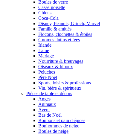
Boules de verre
Casse-noisette
Chiens
Coca-Cola
Disney, Peanuts, Grinch, Marvel
Famille & amitiés
Flocons, clochettes & étoiles
Gnomes, lutins et fées
Irlande
Laine
Mariage
Nourriture & breuvages
Oiseaux & hiboux
Peluches
Père Noël
Sports, loisirs & professions
Vin, bière & spiritueux
Pièces de table et décors
Anges
Animaux
Avent
Bas de Noël
Bonbons et pain d'épices
Bonhommes de neige
Boules de neige