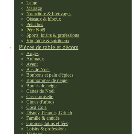
Laine
Mariage
Nourriture & breuvages
Oiseaux & hiboux
Peluches
Père Noël
Sports, loisirs & professions
Vin, bière & spiritueux
Pièces de table et décors
Anges
Animaux
Avent
Bas de Noël
Bonbons et pain d'épices
Bonhommes de neige
Boules de neige
Cartes de Noël
Casse-noisette
Cimes d'arbres
Coca-Cola
Disney, Peanuts, Grinch
Famille & amitiés
Gnomes, lutins et fées
Loisirs & professions