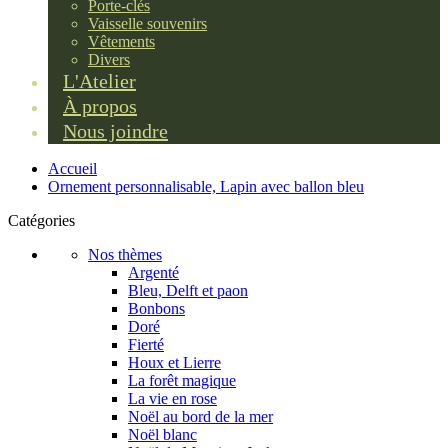
Porte-clés
Vaisselle souvenirs
Vêtements
Divers
L'Atelier
À propos
Nous joindre
Accueil
Ornement personnalisable, Lapin avec ballon bleu
Catégories
Nos thèmes
Argenté
Bleu, Delft et paon
Bonbons
Doré
Fierté
Houx et Lierre
La forêt magique
La vie en rose
Noël au bord de la mer
Noël blanc