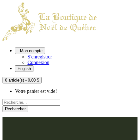
Mon compte
S'enregistrer
Connexion
English
0 article(s) - 0,00 $
Votre panier est vide!
Rechercher
ACCUEIL
L'ATELIER
À PROPOS
Nos thèmes
NOUS JOINDRE
Argenté
Bleu, Delft et paon