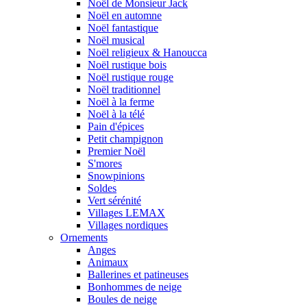
Noël de Monsieur Jack
Noël en automne
Noël fantastique
Noël musical
Noël religieux & Hanoucca
Noël rustique bois
Noël rustique rouge
Noël traditionnel
Noël à la ferme
Noël à la télé
Pain d'épices
Petit champignon
Premier Noël
S'mores
Snowpinions
Soldes
Vert sérénité
Villages LEMAX
Villages nordiques
Ornements
Anges
Animaux
Ballerines et patineuses
Bonhommes de neige
Boules de neige