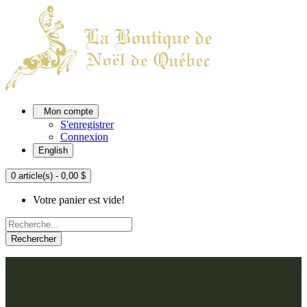
Mon compte
S'enregistrer
Connexion
English
0 article(s) - 0,00 $
Votre panier est vide!
Rechercher
ACCUEIL
L'ATELIER
À PROPOS
Nos thèmes
NOUS JOINDRE
Argenté
Bleu, Delft et paon