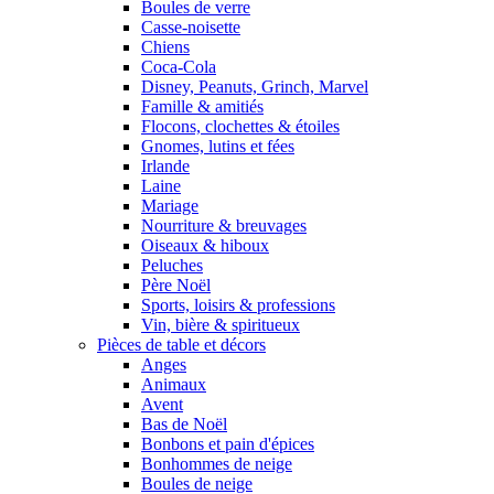
Boules de verre
Casse-noisette
Chiens
Coca-Cola
Disney, Peanuts, Grinch, Marvel
Famille & amitiés
Flocons, clochettes & étoiles
Gnomes, lutins et fées
Irlande
Laine
Mariage
Nourriture & breuvages
Oiseaux & hiboux
Peluches
Père Noël
Sports, loisirs & professions
Vin, bière & spiritueux
Pièces de table et décors
Anges
Animaux
Avent
Bas de Noël
Bonbons et pain d'épices
Bonhommes de neige
Boules de neige