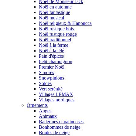
Noël de Monsieur Jack
Noël en automne
Noël fantastique
Noël musical
Noël religieux & Hanoucca
Noël rustique bois
Noël rustique rouge
Noël traditionnel
Noël à la ferme
Noël à la télé
Pain d'épices
Petit champignon
Premier Noël
S'mores
Snowpinions
Soldes
Vert sérénité
Villages LEMAX
Villages nordiques
Ornements
Anges
Animaux
Ballerines et patineuses
Bonhommes de neige
Boules de neige