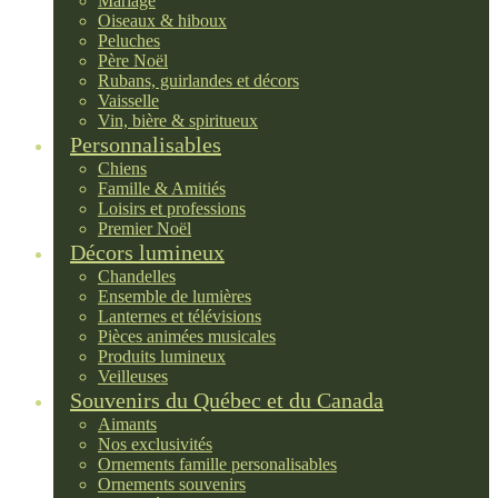
Mariage
Oiseaux & hiboux
Peluches
Père Noël
Rubans, guirlandes et décors
Vaisselle
Vin, bière & spiritueux
Personnalisables
Chiens
Famille & Amitiés
Loisirs et professions
Premier Noël
Décors lumineux
Chandelles
Ensemble de lumières
Lanternes et télévisions
Pièces animées musicales
Produits lumineux
Veilleuses
Souvenirs du Québec et du Canada
Aimants
Nos exclusivités
Ornements famille personalisables
Ornements souvenirs