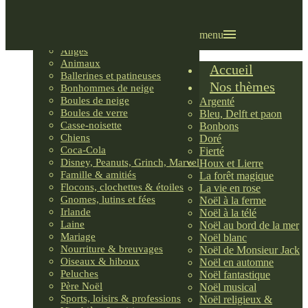
Villages LEMAX
Villages nordiques
Ornements
menu
Anges
Animaux
Accueil
Ballerines et patineuses
Nos thèmes
Bonhommes de neige
Boules de neige
Argenté
Boules de verre
Bleu, Delft et paon
Casse-noisette
Bonbons
Chiens
Doré
Coca-Cola
Fierté
Disney, Peanuts, Grinch, Marvel
Houx et Lierre
Famille & amitiés
La forêt magique
Flocons, clochettes & étoiles
La vie en rose
Gnomes, lutins et fées
Noël à la ferme
Irlande
Noël à la télé
Laine
Noël au bord de la mer
Mariage
Noël blanc
Nourriture & breuvages
Noël de Monsieur Jack
Oiseaux & hiboux
Noël en automne
Peluches
Noël fantastique
Père Noël
Noël musical
Sports, loisirs & professions
Noël religieux &