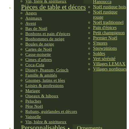
Vin, bière & spiritueux
Hanoucca
Pièces de table et décors
Noël rustique bois
Noël rustique
Anges
rouge
Animaux
Noël traditionnel
Avent
Pain d'épices
Bas de Noël
Petit champignon
Bonbons et pain d'épices
Premier Noël
Bonhommes de neige
S'mores
Boules de neige
Snowpinions
Cartes de Noël
Soldes
Casse-noisette
Vert sérénité
Cimes d'arbres
Villages LEMAX
Coca-Cola
Villages nordiques
Disney, Peanuts, Grinch
Famille & amitiés
Gnomes, lutins et fées
Loisirs & professions
Mariage
Oiseaux & hiboux
Peluches
Père Noël
Rubans, guirlandes et décors
Vaisselle
Vin, bière & spiritueux
Personnalisables
Ornements