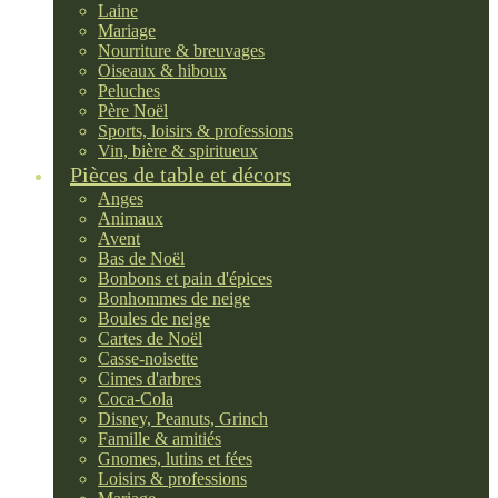
Laine
Mariage
Nourriture & breuvages
Oiseaux & hiboux
Peluches
Père Noël
Sports, loisirs & professions
Vin, bière & spiritueux
Pièces de table et décors
Anges
Animaux
Avent
Bas de Noël
Bonbons et pain d'épices
Bonhommes de neige
Boules de neige
Cartes de Noël
Casse-noisette
Cimes d'arbres
Coca-Cola
Disney, Peanuts, Grinch
Famille & amitiés
Gnomes, lutins et fées
Loisirs & professions