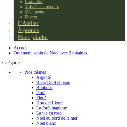
Porte-clés
Vaisselle souvenirs
Vêtements
Divers
L'Atelier
À propos
Nous joindre
Accueil
Ornement, sapin de Noel avec 2 mitaines
Catégories
Nos thèmes
Argenté
Bleu, Delft et paon
Bonbons
Doré
Fierté
Houx et Lierre
La forêt magique
La vie en rose
Noël au bord de la mer
Noël blanc