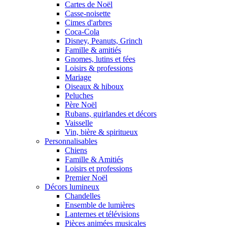
Cartes de Noël
Casse-noisette
Cimes d'arbres
Coca-Cola
Disney, Peanuts, Grinch
Famille & amitiés
Gnomes, lutins et fées
Loisirs & professions
Mariage
Oiseaux & hiboux
Peluches
Père Noël
Rubans, guirlandes et décors
Vaisselle
Vin, bière & spiritueux
Personnalisables
Chiens
Famille & Amitiés
Loisirs et professions
Premier Noël
Décors lumineux
Chandelles
Ensemble de lumières
Lanternes et télévisions
Pièces animées musicales