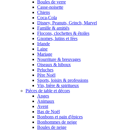
Boules de verre
Casse-noisette
Chiens
Coca-Cola
Disney, Peanuts, Grinch, Marvel
Famille & amitiés
Flocons, clochettes & étoiles
Gnomes, lutins et fées
Irlande
Laine
Mariage
Nourriture & breuvages
Oiseaux & hiboux
Peluches
Père Noël
Sports, loisirs & professions
Vin, bière & spiritueux
Pièces de table et décors
Anges
Animaux
Avent
Bas de Noël
Bonbons et pain d'épices
Bonhommes de neige
Boules de neige