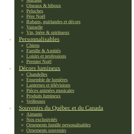
Mariage
Oiseaux & hiboux
Peluches
Père Noël
Rubans, guirlandes et décors
Vaisselle
Vin, bière & spiritueux
Personnalisables
Chiens
Famille & Amitiés
Loisirs et professions
Premier Noël
Décors lumineux
Chandelles
Ensemble de lumières
Lanternes et télévisions
Pièces animées musicales
Produits lumineux
Veilleuses
Souvenirs du Québec et du Canada
Aimants
Nos exclusivités
Ornements famille personalisables
Ornements souvenirs