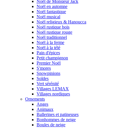
Noël de Monsieur Jack
Noël en automne
Noël fantastique
Noël musical
Noël religieux & Hanoucca
Noël rustique bois
Noël rustique rouge
Noël traditionnel
Noël à la ferme
Noël à la télé
Pain d'épices
Petit champignon
Premier Noël
S'mores
Snowpinions
Soldes
Vert sérénité
Villages LEMAX
Villages nordiques
Ornements
Anges
Animaux
Ballerines et patineuses
Bonhommes de neige
Boules de neige