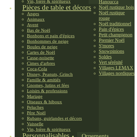
Vin, bière & spiritueux
Hanoucca
Pièces de table et décors
Noël rustique bois
Noël rustique
Anges
rouge
Animaux
Noël traditionnel
Avent
Pain d'épices
Bas de Noël
Petit champignon
Bonbons et pain d'épices
Premier Noël
Bonhommes de neige
S'mores
Boules de neige
Snowpinions
Cartes de Noël
Soldes
Casse-noisette
Vert sérénité
Cimes d'arbres
Villages LEMAX
Coca-Cola
Villages nordiques
Disney, Peanuts, Grinch
Famille & amitiés
Gnomes, lutins et fées
Loisirs & professions
Mariage
Oiseaux & hiboux
Peluches
Père Noël
Rubans, guirlandes et décors
Vaisselle
Vin, bière & spiritueux
Personnalisables
Ornements