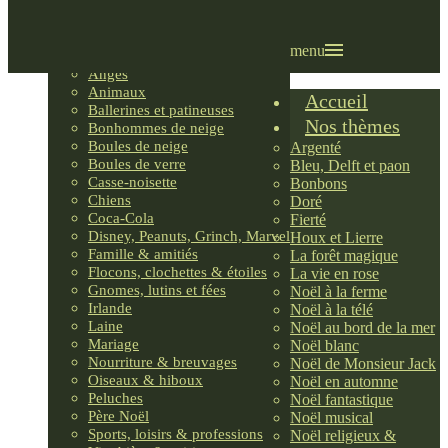
Villages LEMAX
Villages nordiques
Ornements
menu
Anges
Animaux
Accueil
Ballerines et patineuses
Nos thèmes
Bonhommes de neige
Boules de neige
Argenté
Boules de verre
Bleu, Delft et paon
Casse-noisette
Bonbons
Chiens
Doré
Coca-Cola
Fierté
Disney, Peanuts, Grinch, Marvel
Houx et Lierre
Famille & amitiés
La forêt magique
Flocons, clochettes & étoiles
La vie en rose
Gnomes, lutins et fées
Noël à la ferme
Irlande
Noël à la télé
Laine
Noël au bord de la mer
Mariage
Noël blanc
Nourriture & breuvages
Noël de Monsieur Jack
Oiseaux & hiboux
Noël en automne
Peluches
Noël fantastique
Père Noël
Noël musical
Sports, loisirs & professions
Noël religieux &