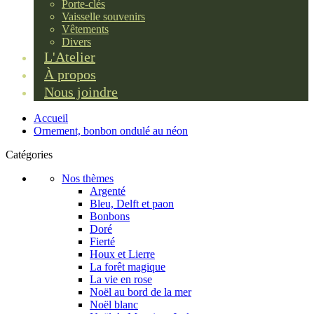
Porte-clés
Vaisselle souvenirs
Vêtements
Divers
L'Atelier
À propos
Nous joindre
Accueil
Ornement, bonbon ondulé au néon
Catégories
Nos thèmes
Argenté
Bleu, Delft et paon
Bonbons
Doré
Fierté
Houx et Lierre
La forêt magique
La vie en rose
Noël au bord de la mer
Noël blanc