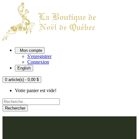
Mon compte
S'enregistrer
Connexion
English
0 article(s) - 0,00 $
Votre panier est vide!
Rechercher
ACCUEIL
L'ATELIER
À PROPOS
Nos thèmes
NOUS JOINDRE
Argenté
Bleu, Delft et paon