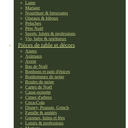
Laine
Mariage
Nourriture & breuvages
Oiseaux & hiboux
Peluches
Père Noël
Sports, loisirs & professions
Vin, bière & spiritueux
Pièces de table et décors
Anges
Animaux
Avent
Bas de Noël
Bonbons et pain d'épices
Bonhommes de neige
Boules de neige
Cartes de Noël
Casse-noisette
Cimes d'arbres
Coca-Cola
Disney, Peanuts, Grinch
Famille & amitiés
Gnomes, lutins et fées
Loisirs & professions