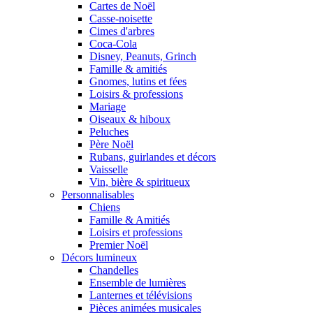
Cartes de Noël
Casse-noisette
Cimes d'arbres
Coca-Cola
Disney, Peanuts, Grinch
Famille & amitiés
Gnomes, lutins et fées
Loisirs & professions
Mariage
Oiseaux & hiboux
Peluches
Père Noël
Rubans, guirlandes et décors
Vaisselle
Vin, bière & spiritueux
Personnalisables
Chiens
Famille & Amitiés
Loisirs et professions
Premier Noël
Décors lumineux
Chandelles
Ensemble de lumières
Lanternes et télévisions
Pièces animées musicales