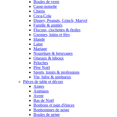
Boules de verre
Casse-noisette
Chiens
Coca-Cola
Disney, Peanuts, Grinch, Marvel
Famille & amitiés
Flocons, clochettes & étoiles
Gnomes, lutins et fées
Irlande
Laine
Mariage
Nourriture & breuvages
Oiseaux & hiboux
Peluches
Père Noël
Sports, loisirs & professions
Vin, bière & spiritueux
Pièces de table et décors
Anges
Animaux
Avent
Bas de Noël
Bonbons et pain d'épices
Bonhommes de neige
Boules de neige