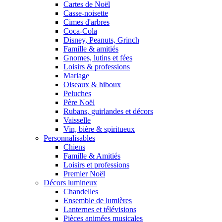
Cartes de Noël
Casse-noisette
Cimes d'arbres
Coca-Cola
Disney, Peanuts, Grinch
Famille & amitiés
Gnomes, lutins et fées
Loisirs & professions
Mariage
Oiseaux & hiboux
Peluches
Père Noël
Rubans, guirlandes et décors
Vaisselle
Vin, bière & spiritueux
Personnalisables
Chiens
Famille & Amitiés
Loisirs et professions
Premier Noël
Décors lumineux
Chandelles
Ensemble de lumières
Lanternes et télévisions
Pièces animées musicales