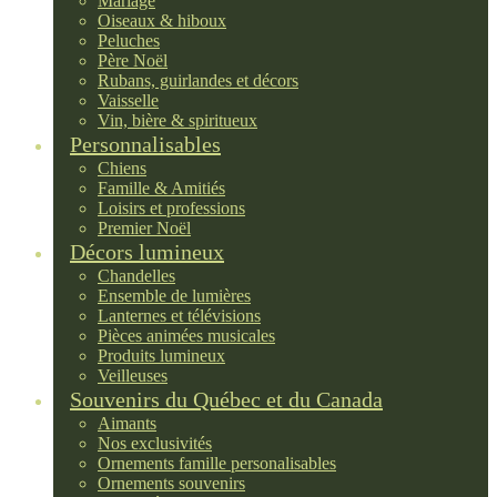
Mariage
Oiseaux & hiboux
Peluches
Père Noël
Rubans, guirlandes et décors
Vaisselle
Vin, bière & spiritueux
Personnalisables
Chiens
Famille & Amitiés
Loisirs et professions
Premier Noël
Décors lumineux
Chandelles
Ensemble de lumières
Lanternes et télévisions
Pièces animées musicales
Produits lumineux
Veilleuses
Souvenirs du Québec et du Canada
Aimants
Nos exclusivités
Ornements famille personalisables
Ornements souvenirs