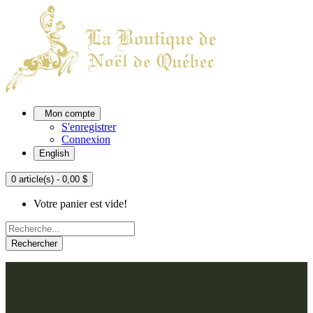
Mon compte
S'enregistrer
Connexion
English
0 article(s) - 0,00 $
Votre panier est vide!
Rechercher
ACCUEIL
L'ATELIER
À PROPOS
Nos thèmes
NOUS JOINDRE
Argenté
Bleu, Delft et paon