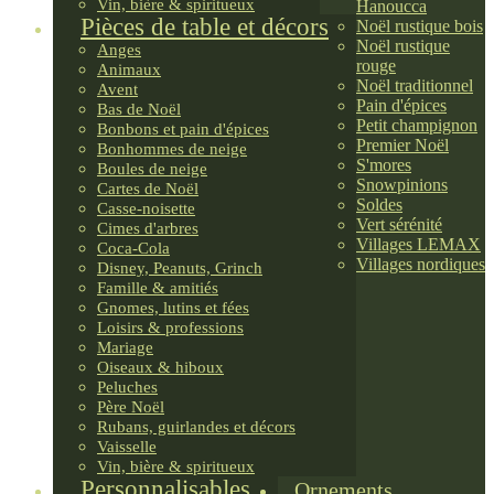
Vin, bière & spiritueux
Hanoucca
Pièces de table et décors
Noël rustique bois
Noël rustique
Anges
rouge
Animaux
Noël traditionnel
Avent
Pain d'épices
Bas de Noël
Petit champignon
Bonbons et pain d'épices
Premier Noël
Bonhommes de neige
S'mores
Boules de neige
Snowpinions
Cartes de Noël
Soldes
Casse-noisette
Vert sérénité
Cimes d'arbres
Villages LEMAX
Coca-Cola
Villages nordiques
Disney, Peanuts, Grinch
Famille & amitiés
Gnomes, lutins et fées
Loisirs & professions
Mariage
Oiseaux & hiboux
Peluches
Père Noël
Rubans, guirlandes et décors
Vaisselle
Vin, bière & spiritueux
Personnalisables
Ornements