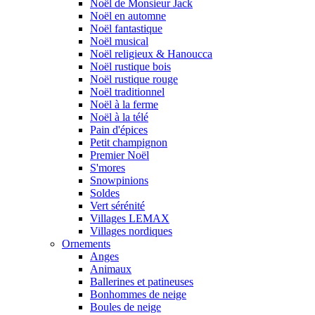
Noël de Monsieur Jack
Noël en automne
Noël fantastique
Noël musical
Noël religieux & Hanoucca
Noël rustique bois
Noël rustique rouge
Noël traditionnel
Noël à la ferme
Noël à la télé
Pain d'épices
Petit champignon
Premier Noël
S'mores
Snowpinions
Soldes
Vert sérénité
Villages LEMAX
Villages nordiques
Ornements
Anges
Animaux
Ballerines et patineuses
Bonhommes de neige
Boules de neige