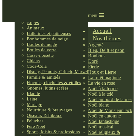
Villages LEMAX
Villages nordiques
Ornements
menu
Anges
Animaux
Accueil
Ballerines et patineuses
Nos thèmes
Bonhommes de neige
Boules de neige
Argenté
Boules de verre
Bleu, Delft et paon
Casse-noisette
Bonbons
Chiens
Doré
Coca-Cola
Fierté
Disney, Peanuts, Grinch, Marvel
Houx et Lierre
Famille & amitiés
La forêt magique
Flocons, clochettes & étoiles
La vie en rose
Gnomes, lutins et fées
Noël à la ferme
Irlande
Noël à la télé
Laine
Noël au bord de la mer
Mariage
Noël blanc
Nourriture & breuvages
Noël de Monsieur Jack
Oiseaux & hiboux
Noël en automne
Peluches
Noël fantastique
Père Noël
Noël musical
Sports, loisirs & professions
Noël religieux &