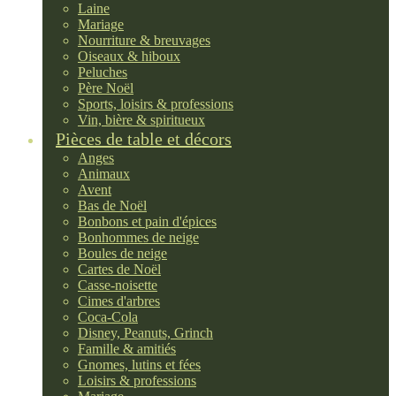
Laine
Mariage
Nourriture & breuvages
Oiseaux & hiboux
Peluches
Père Noël
Sports, loisirs & professions
Vin, bière & spiritueux
Pièces de table et décors
Anges
Animaux
Avent
Bas de Noël
Bonbons et pain d'épices
Bonhommes de neige
Boules de neige
Cartes de Noël
Casse-noisette
Cimes d'arbres
Coca-Cola
Disney, Peanuts, Grinch
Famille & amitiés
Gnomes, lutins et fées
Loisirs & professions