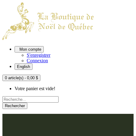
Mon compte
S'enregistrer
Connexion
English
0 article(s) - 0,00 $
Votre panier est vide!
Rechercher
ACCUEIL
L'ATELIER
À PROPOS
Nos thèmes
NOUS JOINDRE
Argenté
Bleu, Delft et paon