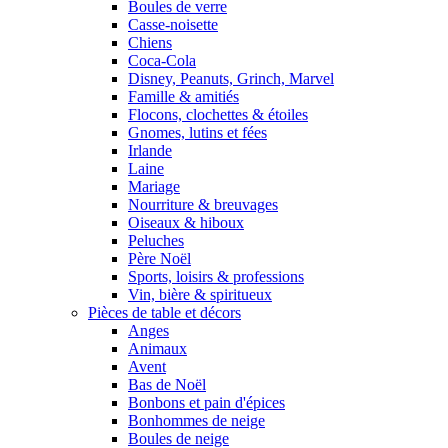
Boules de verre
Casse-noisette
Chiens
Coca-Cola
Disney, Peanuts, Grinch, Marvel
Famille & amitiés
Flocons, clochettes & étoiles
Gnomes, lutins et fées
Irlande
Laine
Mariage
Nourriture & breuvages
Oiseaux & hiboux
Peluches
Père Noël
Sports, loisirs & professions
Vin, bière & spiritueux
Pièces de table et décors
Anges
Animaux
Avent
Bas de Noël
Bonbons et pain d'épices
Bonhommes de neige
Boules de neige