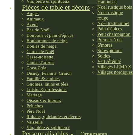
Vin, bière & spiritueux
Hanoucca
Pièces de table et décors
Noël rustique bois
Noël rustique
Anges
rouge
Animaux
Noël traditionnel
Avent
Pain d'épices
Bas de Noël
Petit champignon
Bonbons et pain d'épices
Premier Noël
Bonhommes de neige
S'mores
Boules de neige
Snowpinions
Cartes de Noël
Soldes
Casse-noisette
Vert sérénité
Cimes d'arbres
Villages LEMAX
Coca-Cola
Villages nordiques
Disney, Peanuts, Grinch
Famille & amitiés
Gnomes, lutins et fées
Loisirs & professions
Mariage
Oiseaux & hiboux
Peluches
Père Noël
Rubans, guirlandes et décors
Vaisselle
Vin, bière & spiritueux
Personnalisables
Ornements