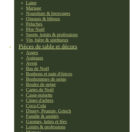
Laine
Mariage
Nourriture & breuvages
Oiseaux & hiboux
Peluches
Père Noël
Sports, loisirs & professions
Vin, bière & spiritueux
Pièces de table et décors
Anges
Animaux
Avent
Bas de Noël
Bonbons et pain d'épices
Bonhommes de neige
Boules de neige
Cartes de Noël
Casse-noisette
Cimes d'arbres
Coca-Cola
Disney, Peanuts, Grinch
Famille & amitiés
Gnomes, lutins et fées
Loisirs & professions