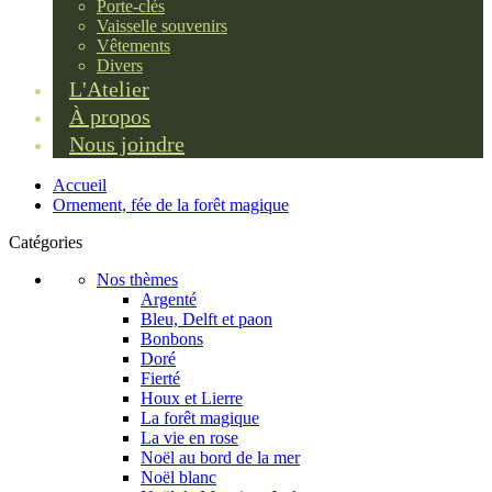
Porte-clés
Vaisselle souvenirs
Vêtements
Divers
L'Atelier
À propos
Nous joindre
Accueil
Ornement, fée de la forêt magique
Catégories
Nos thèmes
Argenté
Bleu, Delft et paon
Bonbons
Doré
Fierté
Houx et Lierre
La forêt magique
La vie en rose
Noël au bord de la mer
Noël blanc