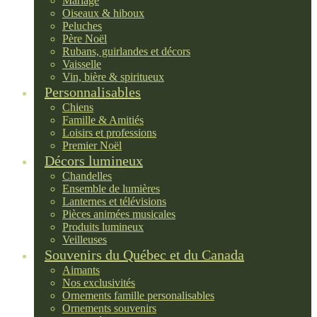
Mariage
Oiseaux & hiboux
Peluches
Père Noël
Rubans, guirlandes et décors
Vaisselle
Vin, bière & spiritueux
Personnalisables
Chiens
Famille & Amitiés
Loisirs et professions
Premier Noël
Décors lumineux
Chandelles
Ensemble de lumières
Lanternes et télévisions
Pièces animées musicales
Produits lumineux
Veilleuses
Souvenirs du Québec et du Canada
Aimants
Nos exclusivités
Ornements famille personalisables
Ornements souvenirs