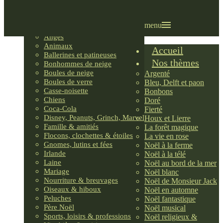
Villages LEMAX
Villages nordiques
Ornements
menu
Anges
Animaux
Accueil
Ballerines et patineuses
Nos thèmes
Bonhommes de neige
Boules de neige
Argenté
Boules de verre
Bleu, Delft et paon
Casse-noisette
Bonbons
Chiens
Doré
Coca-Cola
Fierté
Disney, Peanuts, Grinch, Marvel
Houx et Lierre
Famille & amitiés
La forêt magique
Flocons, clochettes & étoiles
La vie en rose
Gnomes, lutins et fées
Noël à la ferme
Irlande
Noël à la télé
Laine
Noël au bord de la mer
Mariage
Noël blanc
Nourriture & breuvages
Noël de Monsieur Jack
Oiseaux & hiboux
Noël en automne
Peluches
Noël fantastique
Père Noël
Noël musical
Sports, loisirs & professions
Noël religieux &