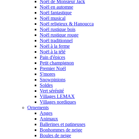
Noël de Monsieur Jack
Noël en automne
Noël fantastique
Noël musical
Noël religieux & Hanoucca
Noël rustique bois
Noël rustique rouge
Noël traditionnel
Noël à la ferme
Noël à la télé
Pain d'épices
Petit champignon
Premier Noël
S'mores
Snowpinions
Soldes
Vert sérénité
Villages LEMAX
Villages nordiques
Ornements
Anges
Animaux
Ballerines et patineuses
Bonhommes de neige
Boules de neige