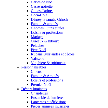
Cartes de Noël
Casse-noisette
Cimes d'arbres
Coca-Cola
Disney, Peanuts, Grinch
Famille & amitiés
Gnomes, lutins et fées
Loisirs & professions
Mariage
Oiseaux & hiboux
Peluches
Père Noël
Rubans, guirlandes et décors
Vaisselle
Vin, bière & spiritueux
Personnalisables
Chiens
Famille & Amitiés
Loisirs et professions
Premier Noël
Décors lumineux
Chandelles
Ensemble de lumières
Lanternes et télévisions
Pièces animées musicales