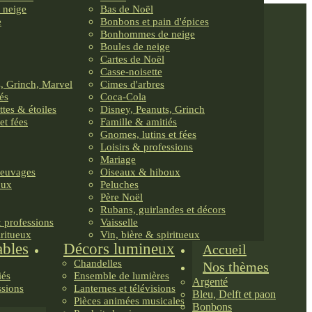
 neige
Bas de Noël
e
Bonbons et pain d'épices
Bonhommes de neige
Boules de neige
Cartes de Noël
Casse-noisette
, Grinch, Marvel
Cimes d'arbres
és
Coca-Cola
ttes & étoiles
Disney, Peanuts, Grinch
et fées
Famille & amitiés
Gnomes, lutins et fées
Loisirs & professions
Mariage
reuvages
Oiseaux & hiboux
oux
Peluches
Père Noël
Rubans, guirlandes et décors
& professions
Vaisselle
iritueux
Vin, bière & spiritueux
ables
Décors lumineux
Accueil
Chandelles
Nos thèmes
iés
Ensemble de lumières
Argenté
ssions
Lanternes et télévisions
Bleu, Delft et paon
Pièces animées musicales
Bonbons