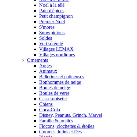
Noël à la télé
Pain d'épices
Petit champignon
Premier Noël
S'mores
Snowpinions
Soldes
Vert sérénité
Villages LEMAX
Villages nordiques
Ornements
Anges
Animaux
Ballerines et patineuses
Bonhommes de neige
Boules de neige
Boules de verre
Casse-noisette
Chiens
Coca-Cola
Disney, Peanuts, Grinch, Marvel
Famille & amitiés
Flocons, clochettes & étoiles
Gnomes, lutins et fées