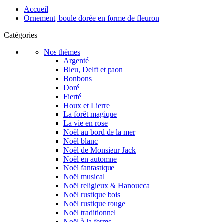
Accueil
Ornement, boule dorée en forme de fleuron
Catégories
Nos thèmes
Argenté
Bleu, Delft et paon
Bonbons
Doré
Fierté
Houx et Lierre
La forêt magique
La vie en rose
Noël au bord de la mer
Noël blanc
Noël de Monsieur Jack
Noël en automne
Noël fantastique
Noël musical
Noël religieux & Hanoucca
Noël rustique bois
Noël rustique rouge
Noël traditionnel
Noël à la ferme