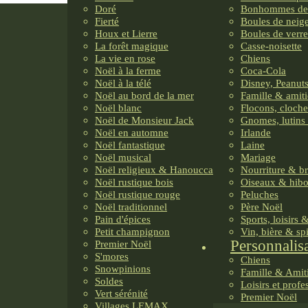
Doré
Bonhommes de
Fierté
Boules de neig
Houx et Lierre
Boules de verre
La forêt magique
Casse-noisette
La vie en rose
Chiens
Noël à la ferme
Coca-Cola
Noël à la télé
Disney, Peanuts
Noël au bord de la mer
Famille & amiti
Noël blanc
Flocons, cloche
Noël de Monsieur Jack
Gnomes, lutins 
Noël en automne
Irlande
Noël fantastique
Laine
Noël musical
Mariage
Noël religieux & Hanoucca
Nourriture & b
Noël rustique bois
Oiseaux & hib
Noël rustique rouge
Peluches
Noël traditionnel
Père Noël
Pain d'épices
Sports, loisirs 
Petit champignon
Vin, bière & sp
Personnalis
Premier Noël
S'mores
Chiens
Snowpinions
Famille & Amit
Soldes
Loisirs et profe
Vert sérénité
Premier Noël
Villages LEMAX