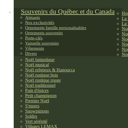
Souvenirs du Québec et du Canada
Hou
Aimants
La 
Nos exclusivités
La 
Ornements famille personalisables
Noë
Ornements souvenirs
Noë
Porte-clés
Noë
Vaisselle souvenirs
Noë
Vêtements
Noë
Divers
Noë
Noël fantastique
Noël musical
Noël religieux & Hanoucca
Noël rustique bois
Noël rustique rouge
Noël traditionnel
Pain d'épices
Petit champignon
Premier Noël
S'mores
Snowpinions
Soldes
Vert sérénité
Villages LEMAX