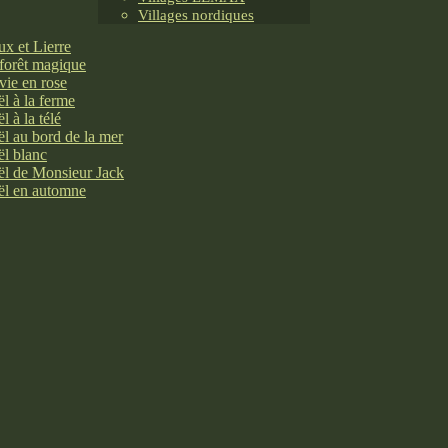
Villages nordiques
x et Lierre
forêt magique
vie en rose
l à la ferme
l à la télé
l au bord de la mer
l blanc
l de Monsieur Jack
l en automne