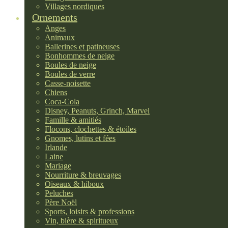
Villages nordiques
Ornements
Anges
Animaux
Ballerines et patineuses
Bonhommes de neige
Boules de neige
Boules de verre
Casse-noisette
Chiens
Coca-Cola
Disney, Peanuts, Grinch, Marvel
Famille & amitiés
Flocons, clochettes & étoiles
Gnomes, lutins et fées
Irlande
Laine
Mariage
Nourriture & breuvages
Oiseaux & hiboux
Peluches
Père Noël
Sports, loisirs & professions
Vin, bière & spiritueux