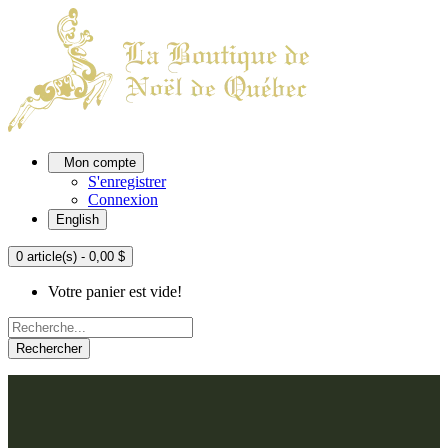
Mon compte
S'enregistrer
Connexion
English
0 article(s) - 0,00 $
Votre panier est vide!
Rechercher
ACCUEIL
L'ATELIER
À PROPOS
Nos thèmes
NOUS JOINDRE
Argenté
Bleu, Delft et paon