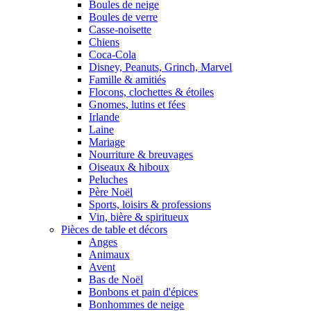
Boules de neige
Boules de verre
Casse-noisette
Chiens
Coca-Cola
Disney, Peanuts, Grinch, Marvel
Famille & amitiés
Flocons, clochettes & étoiles
Gnomes, lutins et fées
Irlande
Laine
Mariage
Nourriture & breuvages
Oiseaux & hiboux
Peluches
Père Noël
Sports, loisirs & professions
Vin, bière & spiritueux
Pièces de table et décors
Anges
Animaux
Avent
Bas de Noël
Bonbons et pain d'épices
Bonhommes de neige