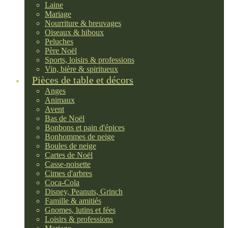
Laine
Mariage
Nourriture & breuvages
Oiseaux & hiboux
Peluches
Père Noël
Sports, loisirs & professions
Vin, bière & spiritueux
Pièces de table et décors
Anges
Animaux
Avent
Bas de Noël
Bonbons et pain d'épices
Bonhommes de neige
Boules de neige
Cartes de Noël
Casse-noisette
Cimes d'arbres
Coca-Cola
Disney, Peanuts, Grinch
Famille & amitiés
Gnomes, lutins et fées
Loisirs & professions