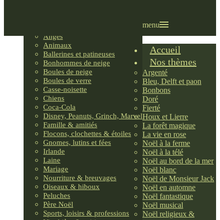
Villages LEMAX
Villages nordiques
Ornements
menu
Anges
Animaux
Accueil
Ballerines et patineuses
Nos thèmes
Bonhommes de neige
Boules de neige
Argenté
Boules de verre
Bleu, Delft et paon
Casse-noisette
Bonbons
Chiens
Doré
Coca-Cola
Fierté
Disney, Peanuts, Grinch, Marvel
Houx et Lierre
Famille & amitiés
La forêt magique
Flocons, clochettes & étoiles
La vie en rose
Gnomes, lutins et fées
Noël à la ferme
Irlande
Noël à la télé
Laine
Noël au bord de la mer
Mariage
Noël blanc
Nourriture & breuvages
Noël de Monsieur Jack
Oiseaux & hiboux
Noël en automne
Peluches
Noël fantastique
Père Noël
Noël musical
Sports, loisirs & professions
Noël religieux &