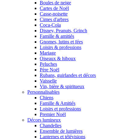
Boules de neige
Cartes de Noël
Casse-noisette
Cimes d'arbres
Coca-Cola
Disney, Peanuts, Grinch
Famille & amitiés
Gnomes, lutins et fées
Loisirs & professions
Mariage
Oiseaux & hiboux
Peluches
Père Noël
Rubans, guirlandes et décors
Vaisselle
Vin, bière & spiritueux
Personnalisables
Chiens
Famille & Amitiés
Loisirs et professions
Premier Noël
Décors lumineux
Chandelles
Ensemble de lumières
Lanternes et télévisions