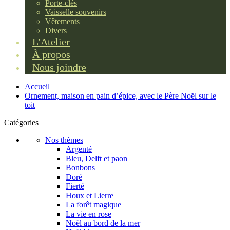
Porte-clés
Vaisselle souvenirs
Vêtements
Divers
L'Atelier
À propos
Nous joindre
Accueil
Ornement, maison en pain d’épice, avec le Père Noël sur le
toit
Catégories
Nos thèmes
Argenté
Bleu, Delft et paon
Bonbons
Doré
Fierté
Houx et Lierre
La forêt magique
La vie en rose
Noël au bord de la mer