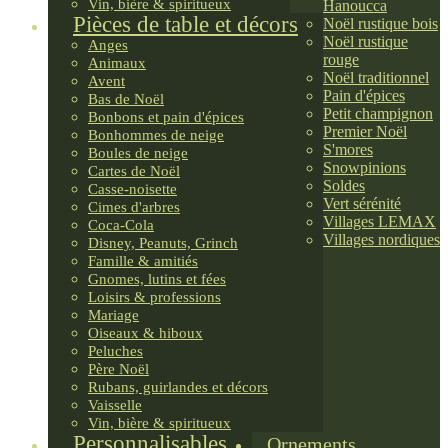
Vin, bière & spiritueux
Hanoucca
Pièces de table et décors
Noël rustique bois
Noël rustique
Anges
rouge
Animaux
Noël traditionnel
Avent
Pain d'épices
Bas de Noël
Petit champignon
Bonbons et pain d'épices
Premier Noël
Bonhommes de neige
S'mores
Boules de neige
Snowpinions
Cartes de Noël
Soldes
Casse-noisette
Vert sérénité
Cimes d'arbres
Villages LEMAX
Coca-Cola
Villages nordiques
Disney, Peanuts, Grinch
Famille & amitiés
Gnomes, lutins et fées
Loisirs & professions
Mariage
Oiseaux & hiboux
Peluches
Père Noël
Rubans, guirlandes et décors
Vaisselle
Vin, bière & spiritueux
Personnalisables
Ornements