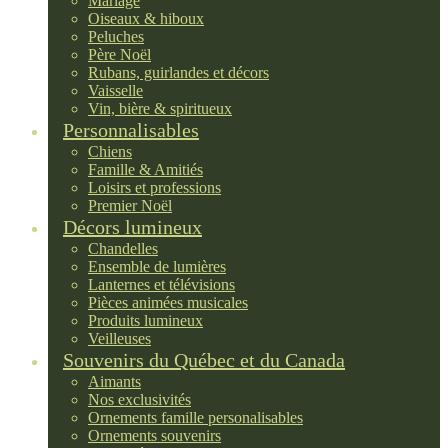
Mariage
Oiseaux & hiboux
Peluches
Père Noël
Rubans, guirlandes et décors
Vaisselle
Vin, bière & spiritueux
Personnalisables
Chiens
Famille & Amitiés
Loisirs et professions
Premier Noël
Décors lumineux
Chandelles
Ensemble de lumières
Lanternes et télévisions
Pièces animées musicales
Produits lumineux
Veilleuses
Souvenirs du Québec et du Canada
Aimants
Nos exclusivités
Ornements famille personalisables
Ornements souvenirs