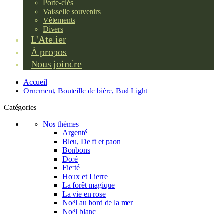
Porte-clés
Vaisselle souvenirs
Vêtements
Divers
L'Atelier
À propos
Nous joindre
Accueil
Ornement, Bouteille de bière, Bud Light
Catégories
Nos thèmes
Argenté
Bleu, Delft et paon
Bonbons
Doré
Fierté
Houx et Lierre
La forêt magique
La vie en rose
Noël au bord de la mer
Noël blanc