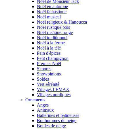
Noël de Monsieur Jack
Noël en automne
Noël fantastique
Noël musical
Noël religieux & Hanoucca
Noël rustique bois
Noël rustique rouge
Noël traditionnel
Noël à la ferme
Noël à la télé
Pain d'épices
Petit champignon
Premier Noël
S'mores
Snowpinions
Soldes
Vert sérénité
Villages LEMAX
Villages nordiques
Ornements
Anges
Animaux
Ballerines et patineuses
Bonhommes de neige
Boules de neige