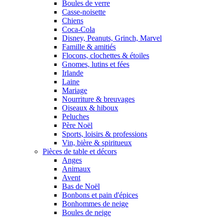
Boules de verre
Casse-noisette
Chiens
Coca-Cola
Disney, Peanuts, Grinch, Marvel
Famille & amitiés
Flocons, clochettes & étoiles
Gnomes, lutins et fées
Irlande
Laine
Mariage
Nourriture & breuvages
Oiseaux & hiboux
Peluches
Père Noël
Sports, loisirs & professions
Vin, bière & spiritueux
Pièces de table et décors
Anges
Animaux
Avent
Bas de Noël
Bonbons et pain d'épices
Bonhommes de neige
Boules de neige