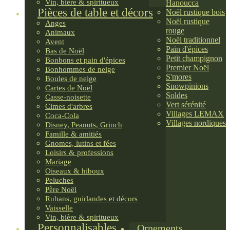
Vin, bière & spiritueux
Hanoucca
Pièces de table et décors
Noël rustique bois
Noël rustique
Anges
rouge
Animaux
Noël traditionnel
Avent
Pain d'épices
Bas de Noël
Petit champignon
Bonbons et pain d'épices
Premier Noël
Bonhommes de neige
S'mores
Boules de neige
Snowpinions
Cartes de Noël
Soldes
Casse-noisette
Vert sérénité
Cimes d'arbres
Villages LEMAX
Coca-Cola
Villages nordiques
Disney, Peanuts, Grinch
Famille & amitiés
Gnomes, lutins et fées
Loisirs & professions
Mariage
Oiseaux & hiboux
Peluches
Père Noël
Rubans, guirlandes et décors
Vaisselle
Vin, bière & spiritueux
Personnalisables
Ornements