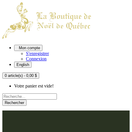
Mon compte
S'enregistrer
Connexion
English
0 article(s) - 0,00 $
Votre panier est vide!
Rechercher
ACCUEIL
L'ATELIER
À PROPOS
Nos thèmes
NOUS JOINDRE
Argenté
Bleu, Delft et paon