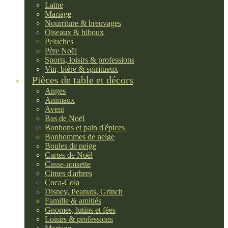
Laine
Mariage
Nourriture & breuvages
Oiseaux & hiboux
Peluches
Père Noël
Sports, loisirs & professions
Vin, bière & spiritueux
Pièces de table et décors
Anges
Animaux
Avent
Bas de Noël
Bonbons et pain d'épices
Bonhommes de neige
Boules de neige
Cartes de Noël
Casse-noisette
Cimes d'arbres
Coca-Cola
Disney, Peanuts, Grinch
Famille & amitiés
Gnomes, lutins et fées
Loisirs & professions