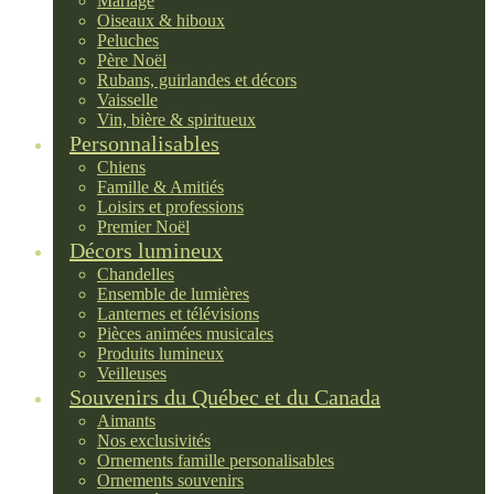
Mariage
Oiseaux & hiboux
Peluches
Père Noël
Rubans, guirlandes et décors
Vaisselle
Vin, bière & spiritueux
Personnalisables
Chiens
Famille & Amitiés
Loisirs et professions
Premier Noël
Décors lumineux
Chandelles
Ensemble de lumières
Lanternes et télévisions
Pièces animées musicales
Produits lumineux
Veilleuses
Souvenirs du Québec et du Canada
Aimants
Nos exclusivités
Ornements famille personalisables
Ornements souvenirs