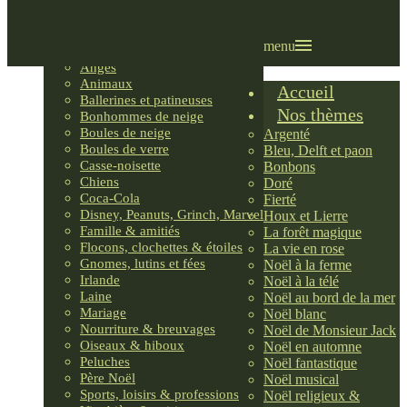
Villages LEMAX
Villages nordiques
Ornements
menu
Anges
Animaux
Accueil
Ballerines et patineuses
Nos thèmes
Bonhommes de neige
Boules de neige
Argenté
Boules de verre
Bleu, Delft et paon
Casse-noisette
Bonbons
Chiens
Doré
Coca-Cola
Fierté
Disney, Peanuts, Grinch, Marvel
Houx et Lierre
Famille & amitiés
La forêt magique
Flocons, clochettes & étoiles
La vie en rose
Gnomes, lutins et fées
Noël à la ferme
Irlande
Noël à la télé
Laine
Noël au bord de la mer
Mariage
Noël blanc
Nourriture & breuvages
Noël de Monsieur Jack
Oiseaux & hiboux
Noël en automne
Peluches
Noël fantastique
Père Noël
Noël musical
Sports, loisirs & professions
Noël religieux &