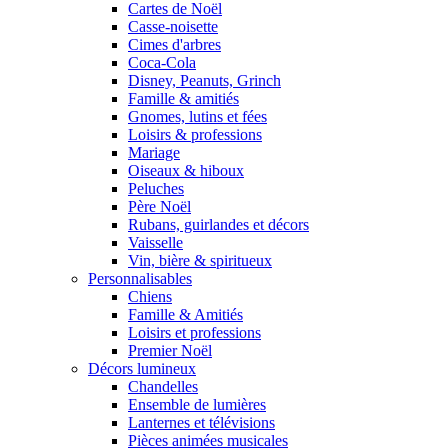
Cartes de Noël
Casse-noisette
Cimes d'arbres
Coca-Cola
Disney, Peanuts, Grinch
Famille & amitiés
Gnomes, lutins et fées
Loisirs & professions
Mariage
Oiseaux & hiboux
Peluches
Père Noël
Rubans, guirlandes et décors
Vaisselle
Vin, bière & spiritueux
Personnalisables
Chiens
Famille & Amitiés
Loisirs et professions
Premier Noël
Décors lumineux
Chandelles
Ensemble de lumières
Lanternes et télévisions
Pièces animées musicales