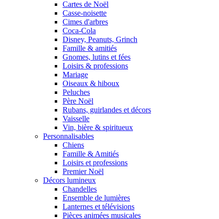
Cartes de Noël
Casse-noisette
Cimes d'arbres
Coca-Cola
Disney, Peanuts, Grinch
Famille & amitiés
Gnomes, lutins et fées
Loisirs & professions
Mariage
Oiseaux & hiboux
Peluches
Père Noël
Rubans, guirlandes et décors
Vaisselle
Vin, bière & spiritueux
Personnalisables
Chiens
Famille & Amitiés
Loisirs et professions
Premier Noël
Décors lumineux
Chandelles
Ensemble de lumières
Lanternes et télévisions
Pièces animées musicales