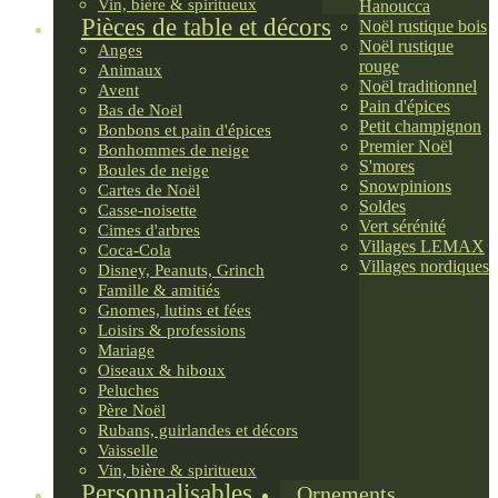
Vin, bière & spiritueux
Hanoucca
Pièces de table et décors
Noël rustique bois
Noël rustique
Anges
rouge
Animaux
Noël traditionnel
Avent
Pain d'épices
Bas de Noël
Petit champignon
Bonbons et pain d'épices
Premier Noël
Bonhommes de neige
S'mores
Boules de neige
Snowpinions
Cartes de Noël
Soldes
Casse-noisette
Vert sérénité
Cimes d'arbres
Villages LEMAX
Coca-Cola
Villages nordiques
Disney, Peanuts, Grinch
Famille & amitiés
Gnomes, lutins et fées
Loisirs & professions
Mariage
Oiseaux & hiboux
Peluches
Père Noël
Rubans, guirlandes et décors
Vaisselle
Vin, bière & spiritueux
Personnalisables
Ornements