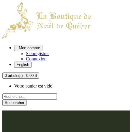
Mon compte
S'enregistrer
Connexion
English
0 article(s) - 0,00 $
Votre panier est vide!
Rechercher
ACCUEIL
L'ATELIER
À PROPOS
Nos thèmes
NOUS JOINDRE
Argenté
Bleu, Delft et paon