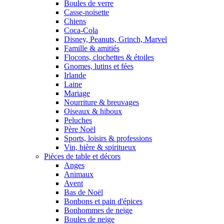
Boules de verre
Casse-noisette
Chiens
Coca-Cola
Disney, Peanuts, Grinch, Marvel
Famille & amitiés
Flocons, clochettes & étoiles
Gnomes, lutins et fées
Irlande
Laine
Mariage
Nourriture & breuvages
Oiseaux & hiboux
Peluches
Père Noël
Sports, loisirs & professions
Vin, bière & spiritueux
Pièces de table et décors
Anges
Animaux
Avent
Bas de Noël
Bonbons et pain d'épices
Bonhommes de neige
Boules de neige