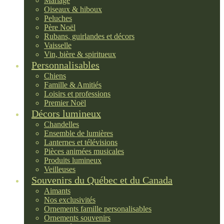
Mariage
Oiseaux & hiboux
Peluches
Père Noël
Rubans, guirlandes et décors
Vaisselle
Vin, bière & spiritueux
Personnalisables
Chiens
Famille & Amitiés
Loisirs et professions
Premier Noël
Décors lumineux
Chandelles
Ensemble de lumières
Lanternes et télévisions
Pièces animées musicales
Produits lumineux
Veilleuses
Souvenirs du Québec et du Canada
Aimants
Nos exclusivités
Ornements famille personalisables
Ornements souvenirs