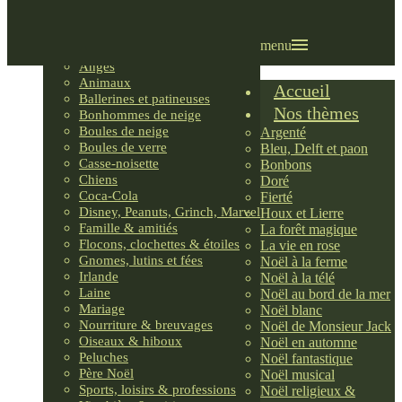
Villages LEMAX
Villages nordiques
Ornements
menu
Anges
Animaux
Accueil
Ballerines et patineuses
Nos thèmes
Bonhommes de neige
Boules de neige
Argenté
Boules de verre
Bleu, Delft et paon
Casse-noisette
Bonbons
Chiens
Doré
Coca-Cola
Fierté
Disney, Peanuts, Grinch, Marvel
Houx et Lierre
Famille & amitiés
La forêt magique
Flocons, clochettes & étoiles
La vie en rose
Gnomes, lutins et fées
Noël à la ferme
Irlande
Noël à la télé
Laine
Noël au bord de la mer
Mariage
Noël blanc
Nourriture & breuvages
Noël de Monsieur Jack
Oiseaux & hiboux
Noël en automne
Peluches
Noël fantastique
Père Noël
Noël musical
Sports, loisirs & professions
Noël religieux &