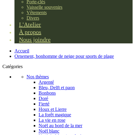
Porte-clés
Vaisselle souvenirs
Vêtements
Divers
L'Atelier
À propos
Nous joindre
Accueil
Ornement, bonhomme de neige pour sports de plage
Catégories
Nos thèmes
Argenté
Bleu, Delft et paon
Bonbons
Doré
Fierté
Houx et Lierre
La forêt magique
La vie en rose
Noël au bord de la mer
Noël blanc