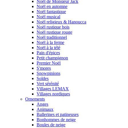
Noël de Monsieur Jack
Noël en automne
Noël fantastique
Noël musical
Noël religieux & Hanoucca
Noël rustique bois
Noël rustique rouge
Noël traditionnel
Noël à la ferme
Noël à la télé
Pain d'épices
Petit champignon
Premier Noël
S'mores
Snowpinions
Soldes
Vert sérénité
Villages LEMAX
Villages nordiques
Ornements
Anges
Animaux
Ballerines et patineuses
Bonhommes de neige
Boules de neige