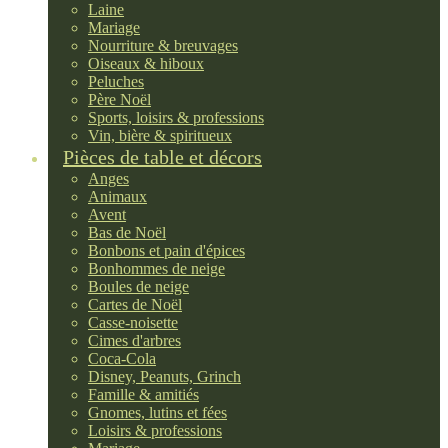
Laine
Mariage
Nourriture & breuvages
Oiseaux & hiboux
Peluches
Père Noël
Sports, loisirs & professions
Vin, bière & spiritueux
Pièces de table et décors
Anges
Animaux
Avent
Bas de Noël
Bonbons et pain d'épices
Bonhommes de neige
Boules de neige
Cartes de Noël
Casse-noisette
Cimes d'arbres
Coca-Cola
Disney, Peanuts, Grinch
Famille & amitiés
Gnomes, lutins et fées
Loisirs & professions