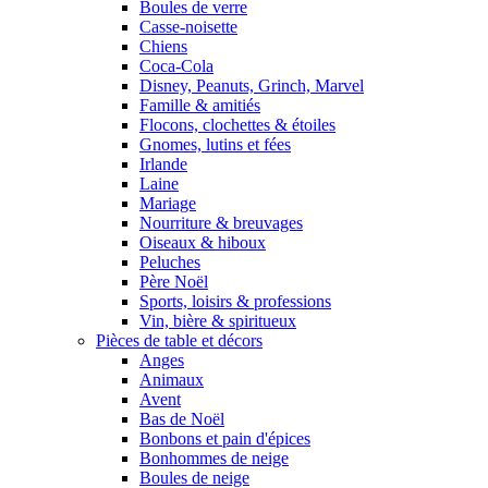
Boules de verre
Casse-noisette
Chiens
Coca-Cola
Disney, Peanuts, Grinch, Marvel
Famille & amitiés
Flocons, clochettes & étoiles
Gnomes, lutins et fées
Irlande
Laine
Mariage
Nourriture & breuvages
Oiseaux & hiboux
Peluches
Père Noël
Sports, loisirs & professions
Vin, bière & spiritueux
Pièces de table et décors
Anges
Animaux
Avent
Bas de Noël
Bonbons et pain d'épices
Bonhommes de neige
Boules de neige