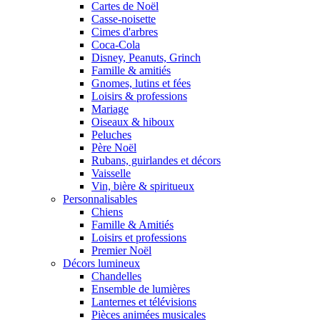
Cartes de Noël
Casse-noisette
Cimes d'arbres
Coca-Cola
Disney, Peanuts, Grinch
Famille & amitiés
Gnomes, lutins et fées
Loisirs & professions
Mariage
Oiseaux & hiboux
Peluches
Père Noël
Rubans, guirlandes et décors
Vaisselle
Vin, bière & spiritueux
Personnalisables
Chiens
Famille & Amitiés
Loisirs et professions
Premier Noël
Décors lumineux
Chandelles
Ensemble de lumières
Lanternes et télévisions
Pièces animées musicales