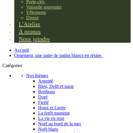
Porte-clés
Vaisselle souvenirs
Vêtements
Divers
L'Atelier
À propos
Nous joindre
Accueil
Ornement, une paire de patins blancs en résine.
Catégories
Nos thèmes
Argenté
Bleu, Delft et paon
Bonbons
Doré
Fierté
Houx et Lierre
La forêt magique
La vie en rose
Noël au bord de la mer
Noël blanc