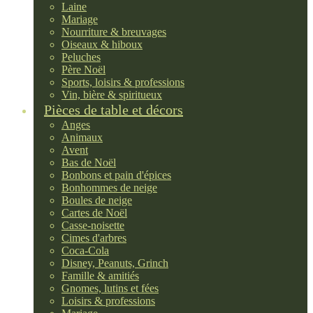
Laine
Mariage
Nourriture & breuvages
Oiseaux & hiboux
Peluches
Père Noël
Sports, loisirs & professions
Vin, bière & spiritueux
Pièces de table et décors
Anges
Animaux
Avent
Bas de Noël
Bonbons et pain d'épices
Bonhommes de neige
Boules de neige
Cartes de Noël
Casse-noisette
Cimes d'arbres
Coca-Cola
Disney, Peanuts, Grinch
Famille & amitiés
Gnomes, lutins et fées
Loisirs & professions