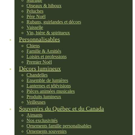
Mariage
Oiseaux & hiboux
Peluches
Père Noël
Rubans, guirlandes et décors
Vaisselle
Vin, bière & spiritueux
Personnalisables
Chiens
Famille & Amitiés
Loisirs et professions
Premier Noël
Décors lumineux
Chandelles
Ensemble de lumières
Lanternes et télévisions
Pièces animées musicales
Produits lumineux
Veilleuses
Souvenirs du Québec et du Canada
Aimants
Nos exclusivités
Ornements famille personalisables
Ornements souvenirs