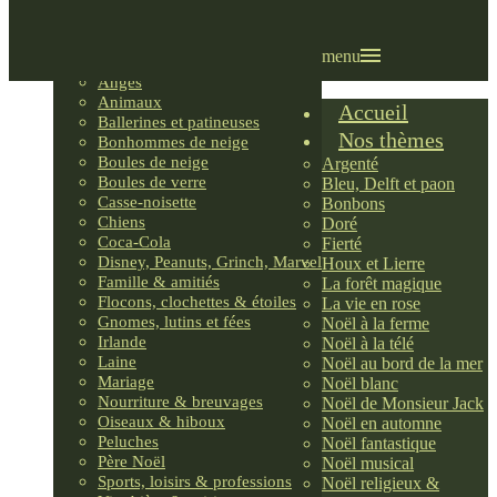
Villages LEMAX
Villages nordiques
Ornements
menu
Anges
Animaux
Accueil
Ballerines et patineuses
Nos thèmes
Bonhommes de neige
Boules de neige
Argenté
Boules de verre
Bleu, Delft et paon
Casse-noisette
Bonbons
Chiens
Doré
Coca-Cola
Fierté
Disney, Peanuts, Grinch, Marvel
Houx et Lierre
Famille & amitiés
La forêt magique
Flocons, clochettes & étoiles
La vie en rose
Gnomes, lutins et fées
Noël à la ferme
Irlande
Noël à la télé
Laine
Noël au bord de la mer
Mariage
Noël blanc
Nourriture & breuvages
Noël de Monsieur Jack
Oiseaux & hiboux
Noël en automne
Peluches
Noël fantastique
Père Noël
Noël musical
Sports, loisirs & professions
Noël religieux &