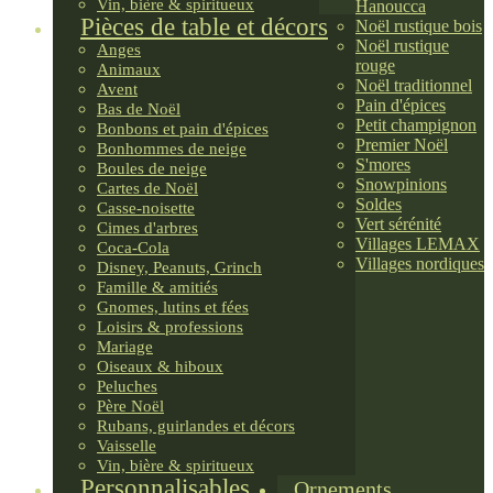
Vin, bière & spiritueux
Hanoucca
Pièces de table et décors
Noël rustique bois
Noël rustique
Anges
rouge
Animaux
Noël traditionnel
Avent
Pain d'épices
Bas de Noël
Petit champignon
Bonbons et pain d'épices
Premier Noël
Bonhommes de neige
S'mores
Boules de neige
Snowpinions
Cartes de Noël
Soldes
Casse-noisette
Vert sérénité
Cimes d'arbres
Villages LEMAX
Coca-Cola
Villages nordiques
Disney, Peanuts, Grinch
Famille & amitiés
Gnomes, lutins et fées
Loisirs & professions
Mariage
Oiseaux & hiboux
Peluches
Père Noël
Rubans, guirlandes et décors
Vaisselle
Vin, bière & spiritueux
Personnalisables
Ornements