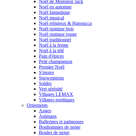
Noël de Monsieur Jack
Noël en automne
Noël fantastique
Noël musical
Noël religieux & Hanoucca
Noël rustique bois
Noël rustique rouge
Noël traditionnel
Noël à la ferme
Noël à la télé
Pain d'épices
Petit champignon
Premier Noël
S'mores
Snowpinions
Soldes
Vert sérénité
Villages LEMAX
Villages nordiques
Ornements
Anges
Animaux
Ballerines et patineuses
Bonhommes de neige
Boules de neige