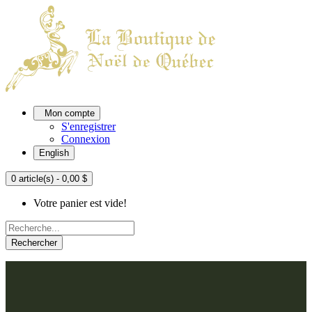
Mon compte
S'enregistrer
Connexion
English
0 article(s) - 0,00 $
Votre panier est vide!
Rechercher
ACCUEIL
L'ATELIER
À PROPOS
Nos thèmes
NOUS JOINDRE
Argenté
Bleu, Delft et paon