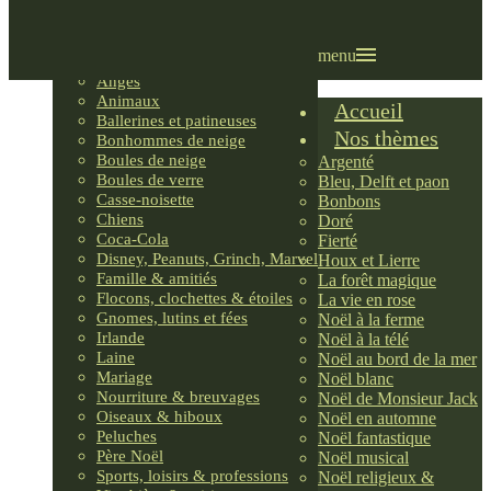
Villages LEMAX
Villages nordiques
Ornements
menu
Anges
Animaux
Accueil
Ballerines et patineuses
Nos thèmes
Bonhommes de neige
Boules de neige
Argenté
Boules de verre
Bleu, Delft et paon
Casse-noisette
Bonbons
Chiens
Doré
Coca-Cola
Fierté
Disney, Peanuts, Grinch, Marvel
Houx et Lierre
Famille & amitiés
La forêt magique
Flocons, clochettes & étoiles
La vie en rose
Gnomes, lutins et fées
Noël à la ferme
Irlande
Noël à la télé
Laine
Noël au bord de la mer
Mariage
Noël blanc
Nourriture & breuvages
Noël de Monsieur Jack
Oiseaux & hiboux
Noël en automne
Peluches
Noël fantastique
Père Noël
Noël musical
Sports, loisirs & professions
Noël religieux &