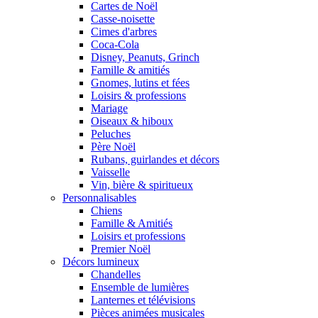
Cartes de Noël
Casse-noisette
Cimes d'arbres
Coca-Cola
Disney, Peanuts, Grinch
Famille & amitiés
Gnomes, lutins et fées
Loisirs & professions
Mariage
Oiseaux & hiboux
Peluches
Père Noël
Rubans, guirlandes et décors
Vaisselle
Vin, bière & spiritueux
Personnalisables
Chiens
Famille & Amitiés
Loisirs et professions
Premier Noël
Décors lumineux
Chandelles
Ensemble de lumières
Lanternes et télévisions
Pièces animées musicales