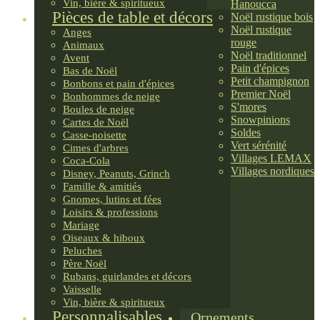
Vin, bière & spiritueux
Hanoucca
Pièces de table et décors
Noël rustique bois
Noël rustique
Anges
rouge
Animaux
Noël traditionnel
Avent
Pain d'épices
Bas de Noël
Petit champignon
Bonbons et pain d'épices
Premier Noël
Bonhommes de neige
S'mores
Boules de neige
Snowpinions
Cartes de Noël
Soldes
Casse-noisette
Vert sérénité
Cimes d'arbres
Villages LEMAX
Coca-Cola
Villages nordiques
Disney, Peanuts, Grinch
Famille & amitiés
Gnomes, lutins et fées
Loisirs & professions
Mariage
Oiseaux & hiboux
Peluches
Père Noël
Rubans, guirlandes et décors
Vaisselle
Vin, bière & spiritueux
Personnalisables
Ornements