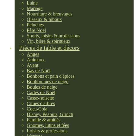
Laine
Mariage
Nourriture & breuvages
Oiseaux & hiboux
Peluches
Père Noël
Sports, loisirs & professions
Vin, bière & spiritueux
Pièces de table et décors
Anges
Animaux
Avent
Bas de Noël
Bonbons et pain d'épices
Bonhommes de neige
Boules de neige
Cartes de Noël
Casse-noisette
Cimes d'arbres
Coca-Cola
Disney, Peanuts, Grinch
Famille & amitiés
Gnomes, lutins et fées
Loisirs & professions