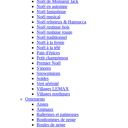
Noël de Monsieur Jack
Noël en automne
Noël fantastique
Noël musical
Noël religieux & Hanoucca
Noël rustique bois
Noël rustique rouge
Noël traditionnel
Noël à la ferme
Noël à la télé
Pain d'épices
Petit champignon
Premier Noël
S'mores
Snowpinions
Soldes
Vert sérénité
Villages LEMAX
Villages nordiques
Ornements
Anges
Animaux
Ballerines et patineuses
Bonhommes de neige
Boules de neige