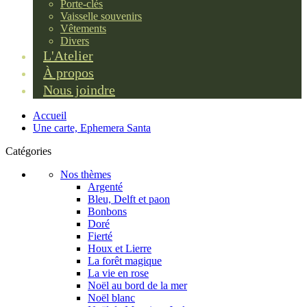
Porte-clés
Vaisselle souvenirs
Vêtements
Divers
L'Atelier
À propos
Nous joindre
Accueil
Une carte, Ephemera Santa
Catégories
Nos thèmes
Argenté
Bleu, Delft et paon
Bonbons
Doré
Fierté
Houx et Lierre
La forêt magique
La vie en rose
Noël au bord de la mer
Noël blanc