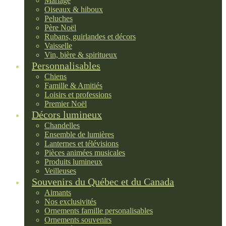
Mariage
Oiseaux & hiboux
Peluches
Père Noël
Rubans, guirlandes et décors
Vaisselle
Vin, bière & spiritueux
Personnalisables
Chiens
Famille & Amitiés
Loisirs et professions
Premier Noël
Décors lumineux
Chandelles
Ensemble de lumières
Lanternes et télévisions
Pièces animées musicales
Produits lumineux
Veilleuses
Souvenirs du Québec et du Canada
Aimants
Nos exclusivités
Ornements famille personalisables
Ornements souvenirs