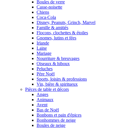
Boules de verre
Casse-noisette
Chiens
Coca-Cola
Disney, Peanuts, Grinch, Marvel
Famille & amitiés
Flocons, clochettes & étoiles
Gnomes, lutins et fées
Irlande
Laine
Mariage
Nourriture & breuvages
Oiseaux & hiboux
Peluches
Père Noël
Sports, loisirs & professions
Vin, bière & spiritueux
Pièces de table et décors
Anges
Animaux
Avent
Bas de Noël
Bonbons et pain d'épices
Bonhommes de neige
Boules de neige