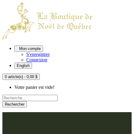
Mon compte
S'enregistrer
Connexion
English
0 article(s) - 0,00 $
Votre panier est vide!
Rechercher
ACCUEIL
L'ATELIER
À PROPOS
Nos thèmes
NOUS JOINDRE
Argenté
Bleu, Delft et paon