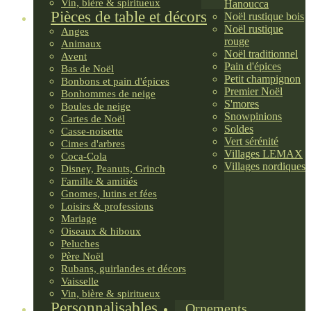
Vin, bière & spiritueux
Hanoucca
Pièces de table et décors
Noël rustique bois
Noël rustique
Anges
rouge
Animaux
Noël traditionnel
Avent
Pain d'épices
Bas de Noël
Petit champignon
Bonbons et pain d'épices
Premier Noël
Bonhommes de neige
S'mores
Boules de neige
Snowpinions
Cartes de Noël
Soldes
Casse-noisette
Vert sérénité
Cimes d'arbres
Villages LEMAX
Coca-Cola
Villages nordiques
Disney, Peanuts, Grinch
Famille & amitiés
Gnomes, lutins et fées
Loisirs & professions
Mariage
Oiseaux & hiboux
Peluches
Père Noël
Rubans, guirlandes et décors
Vaisselle
Vin, bière & spiritueux
Personnalisables
Ornements