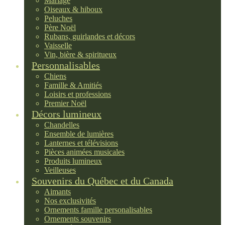
Mariage
Oiseaux & hiboux
Peluches
Père Noël
Rubans, guirlandes et décors
Vaisselle
Vin, bière & spiritueux
Personnalisables
Chiens
Famille & Amitiés
Loisirs et professions
Premier Noël
Décors lumineux
Chandelles
Ensemble de lumières
Lanternes et télévisions
Pièces animées musicales
Produits lumineux
Veilleuses
Souvenirs du Québec et du Canada
Aimants
Nos exclusivités
Ornements famille personalisables
Ornements souvenirs