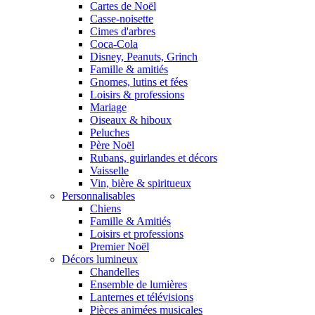
Cartes de Noël
Casse-noisette
Cimes d'arbres
Coca-Cola
Disney, Peanuts, Grinch
Famille & amitiés
Gnomes, lutins et fées
Loisirs & professions
Mariage
Oiseaux & hiboux
Peluches
Père Noël
Rubans, guirlandes et décors
Vaisselle
Vin, bière & spiritueux
Personnalisables
Chiens
Famille & Amitiés
Loisirs et professions
Premier Noël
Décors lumineux
Chandelles
Ensemble de lumières
Lanternes et télévisions
Pièces animées musicales