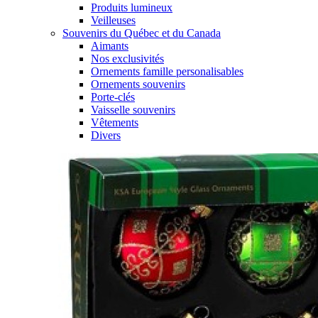
Produits lumineux
Veilleuses
Souvenirs du Québec et du Canada
Aimants
Nos exclusivités
Ornements famille personalisables
Ornements souvenirs
Porte-clés
Vaisselle souvenirs
Vêtements
Divers