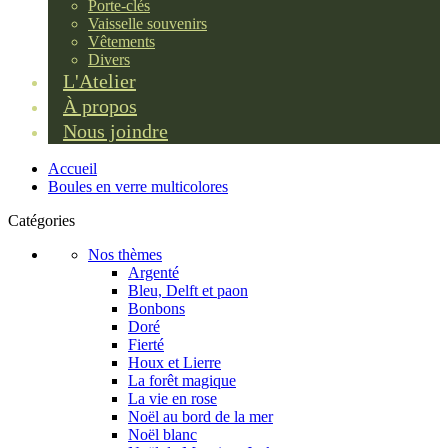
Porte-clés
Vaisselle souvenirs
Vêtements
Divers
L'Atelier
À propos
Nous joindre
Accueil
Boules en verre multicolores
Catégories
Nos thèmes
Argenté
Bleu, Delft et paon
Bonbons
Doré
Fierté
Houx et Lierre
La forêt magique
La vie en rose
Noël au bord de la mer
Noël blanc