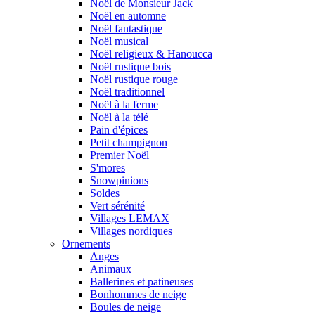
Noël de Monsieur Jack
Noël en automne
Noël fantastique
Noël musical
Noël religieux & Hanoucca
Noël rustique bois
Noël rustique rouge
Noël traditionnel
Noël à la ferme
Noël à la télé
Pain d'épices
Petit champignon
Premier Noël
S'mores
Snowpinions
Soldes
Vert sérénité
Villages LEMAX
Villages nordiques
Ornements
Anges
Animaux
Ballerines et patineuses
Bonhommes de neige
Boules de neige