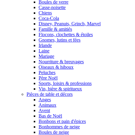
Boules de verre
Casse-noisette
Chiens
Coca-Cola
Disney, Peanuts, Grinch, Marvel
Famille & amitiés
Flocons, clochettes & étoiles
Gnomes, lutins et fées
Irlande
Laine
Mariage
Nourriture & breuvages
Oiseaux & hiboux
Peluches
Père Noël
Sports, loisirs & professions
Vin, bière & spiritueux
Pièces de table et décors
Anges
Animaux
Avent
Bas de Noël
Bonbons et pain d'épices
Bonhommes de neige
Boules de neige