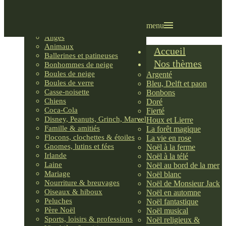
Villages LEMAX
Villages nordiques
Ornements
menu
Anges
Animaux
Accueil
Ballerines et patineuses
Nos thèmes
Bonhommes de neige
Boules de neige
Argenté
Boules de verre
Bleu, Delft et paon
Casse-noisette
Bonbons
Chiens
Doré
Coca-Cola
Fierté
Disney, Peanuts, Grinch, Marvel
Houx et Lierre
Famille & amitiés
La forêt magique
Flocons, clochettes & étoiles
La vie en rose
Gnomes, lutins et fées
Noël à la ferme
Irlande
Noël à la télé
Laine
Noël au bord de la mer
Mariage
Noël blanc
Nourriture & breuvages
Noël de Monsieur Jack
Oiseaux & hiboux
Noël en automne
Peluches
Noël fantastique
Père Noël
Noël musical
Sports, loisirs & professions
Noël religieux &