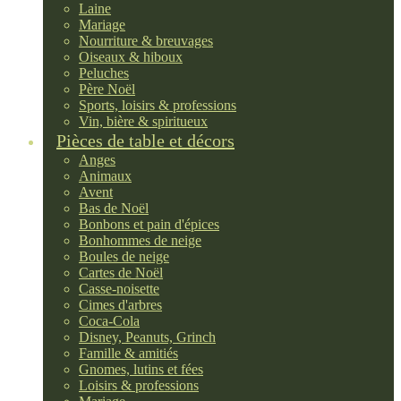
Laine
Mariage
Nourriture & breuvages
Oiseaux & hiboux
Peluches
Père Noël
Sports, loisirs & professions
Vin, bière & spiritueux
Pièces de table et décors
Anges
Animaux
Avent
Bas de Noël
Bonbons et pain d'épices
Bonhommes de neige
Boules de neige
Cartes de Noël
Casse-noisette
Cimes d'arbres
Coca-Cola
Disney, Peanuts, Grinch
Famille & amitiés
Gnomes, lutins et fées
Loisirs & professions