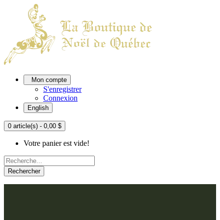
Mon compte
S'enregistrer
Connexion
English
0 article(s) - 0,00 $
Votre panier est vide!
Rechercher
ACCUEIL
L'ATELIER
À PROPOS
Nos thèmes
NOUS JOINDRE
Argenté
Bleu, Delft et paon