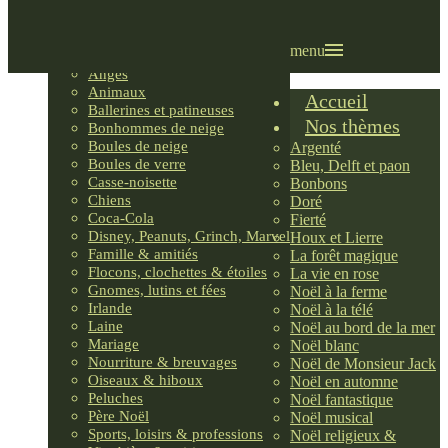
Villages LEMAX
Villages nordiques
Ornements
menu
Anges
Animaux
Accueil
Ballerines et patineuses
Nos thèmes
Bonhommes de neige
Boules de neige
Argenté
Boules de verre
Bleu, Delft et paon
Casse-noisette
Bonbons
Chiens
Doré
Coca-Cola
Fierté
Disney, Peanuts, Grinch, Marvel
Houx et Lierre
Famille & amitiés
La forêt magique
Flocons, clochettes & étoiles
La vie en rose
Gnomes, lutins et fées
Noël à la ferme
Irlande
Noël à la télé
Laine
Noël au bord de la mer
Mariage
Noël blanc
Nourriture & breuvages
Noël de Monsieur Jack
Oiseaux & hiboux
Noël en automne
Peluches
Noël fantastique
Père Noël
Noël musical
Sports, loisirs & professions
Noël religieux &