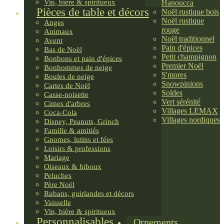
Vin, bière & spiritueux
Hanoucca
Pièces de table et décors
Noël rustique bois
Noël rustique
Anges
rouge
Animaux
Noël traditionnel
Avent
Pain d'épices
Bas de Noël
Petit champignon
Bonbons et pain d'épices
Premier Noël
Bonhommes de neige
S'mores
Boules de neige
Snowpinions
Cartes de Noël
Soldes
Casse-noisette
Vert sérénité
Cimes d'arbres
Villages LEMAX
Coca-Cola
Villages nordiques
Disney, Peanuts, Grinch
Famille & amitiés
Gnomes, lutins et fées
Loisirs & professions
Mariage
Oiseaux & hiboux
Peluches
Père Noël
Rubans, guirlandes et décors
Vaisselle
Vin, bière & spiritueux
Personnalisables
Ornements