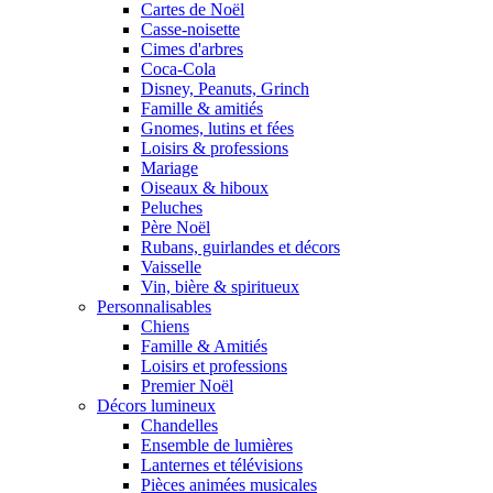
Cartes de Noël
Casse-noisette
Cimes d'arbres
Coca-Cola
Disney, Peanuts, Grinch
Famille & amitiés
Gnomes, lutins et fées
Loisirs & professions
Mariage
Oiseaux & hiboux
Peluches
Père Noël
Rubans, guirlandes et décors
Vaisselle
Vin, bière & spiritueux
Personnalisables
Chiens
Famille & Amitiés
Loisirs et professions
Premier Noël
Décors lumineux
Chandelles
Ensemble de lumières
Lanternes et télévisions
Pièces animées musicales