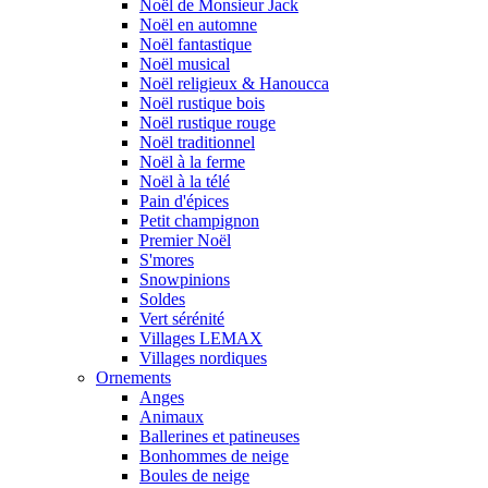
Noël de Monsieur Jack
Noël en automne
Noël fantastique
Noël musical
Noël religieux & Hanoucca
Noël rustique bois
Noël rustique rouge
Noël traditionnel
Noël à la ferme
Noël à la télé
Pain d'épices
Petit champignon
Premier Noël
S'mores
Snowpinions
Soldes
Vert sérénité
Villages LEMAX
Villages nordiques
Ornements
Anges
Animaux
Ballerines et patineuses
Bonhommes de neige
Boules de neige