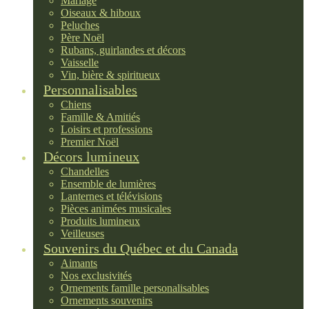
Mariage
Oiseaux & hiboux
Peluches
Père Noël
Rubans, guirlandes et décors
Vaisselle
Vin, bière & spiritueux
Personnalisables
Chiens
Famille & Amitiés
Loisirs et professions
Premier Noël
Décors lumineux
Chandelles
Ensemble de lumières
Lanternes et télévisions
Pièces animées musicales
Produits lumineux
Veilleuses
Souvenirs du Québec et du Canada
Aimants
Nos exclusivités
Ornements famille personalisables
Ornements souvenirs