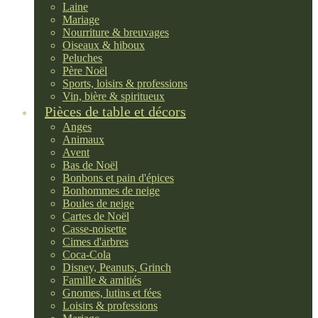
Laine
Mariage
Nourriture & breuvages
Oiseaux & hiboux
Peluches
Père Noël
Sports, loisirs & professions
Vin, bière & spiritueux
Pièces de table et décors
Anges
Animaux
Avent
Bas de Noël
Bonbons et pain d'épices
Bonhommes de neige
Boules de neige
Cartes de Noël
Casse-noisette
Cimes d'arbres
Coca-Cola
Disney, Peanuts, Grinch
Famille & amitiés
Gnomes, lutins et fées
Loisirs & professions