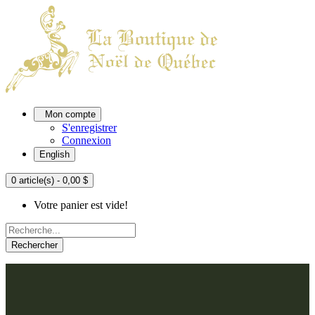
Mon compte
S'enregistrer
Connexion
English
0 article(s) - 0,00 $
Votre panier est vide!
Rechercher
ACCUEIL
L'ATELIER
À PROPOS
Nos thèmes
NOUS JOINDRE
Argenté
Bleu, Delft et paon