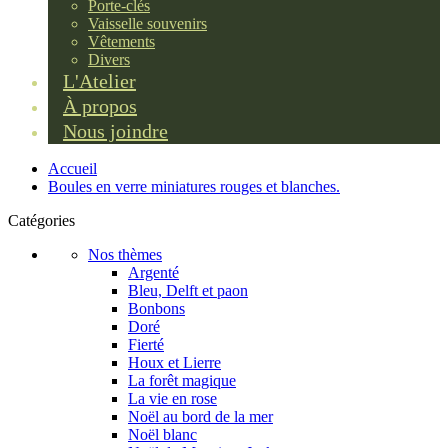
Porte-clés
Vaisselle souvenirs
Vêtements
Divers
L'Atelier
À propos
Nous joindre
Accueil
Boules en verre miniatures rouges et blanches.
Catégories
Nos thèmes
Argenté
Bleu, Delft et paon
Bonbons
Doré
Fierté
Houx et Lierre
La forêt magique
La vie en rose
Noël au bord de la mer
Noël blanc