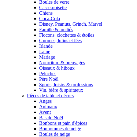
Boules de verre
Casse-noisette
Chiens
Coca-Cola
Disney, Peanuts, Grinch, Marvel
Famille & amitiés
Flocons, clochettes & étoiles
Gnomes, lutins et fées
Irlande
Laine
Mariage
Nourriture & breuvages
Oiseaux & hiboux
Peluches
Père Noël
Sports, loisirs & professions
Vin, bière & spiritueux
Pièces de table et décors
Anges
Animaux
Avent
Bas de Noël
Bonbons et pain d'épices
Bonhommes de neige
Boules de neige