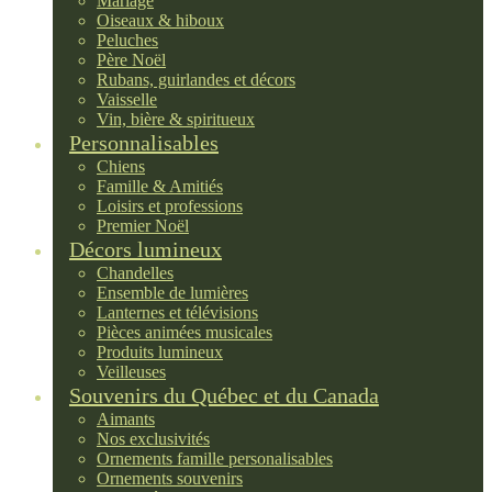
Mariage
Oiseaux & hiboux
Peluches
Père Noël
Rubans, guirlandes et décors
Vaisselle
Vin, bière & spiritueux
Personnalisables
Chiens
Famille & Amitiés
Loisirs et professions
Premier Noël
Décors lumineux
Chandelles
Ensemble de lumières
Lanternes et télévisions
Pièces animées musicales
Produits lumineux
Veilleuses
Souvenirs du Québec et du Canada
Aimants
Nos exclusivités
Ornements famille personalisables
Ornements souvenirs