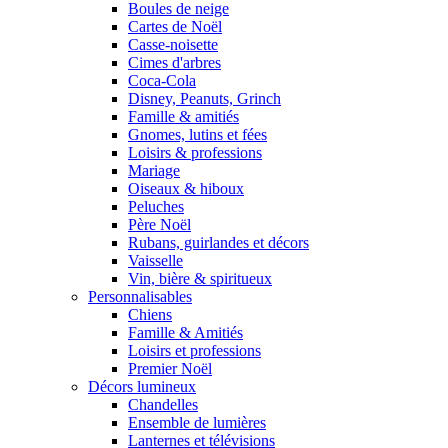
Boules de neige
Cartes de Noël
Casse-noisette
Cimes d'arbres
Coca-Cola
Disney, Peanuts, Grinch
Famille & amitiés
Gnomes, lutins et fées
Loisirs & professions
Mariage
Oiseaux & hiboux
Peluches
Père Noël
Rubans, guirlandes et décors
Vaisselle
Vin, bière & spiritueux
Personnalisables
Chiens
Famille & Amitiés
Loisirs et professions
Premier Noël
Décors lumineux
Chandelles
Ensemble de lumières
Lanternes et télévisions