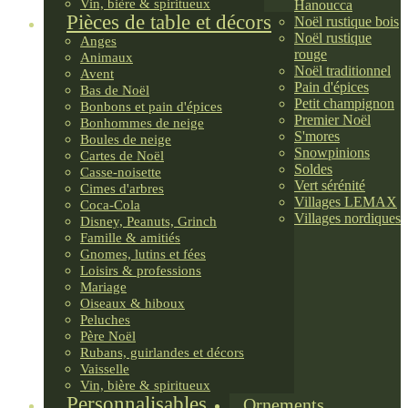
Vin, bière & spiritueux
Hanoucca
Pièces de table et décors
Noël rustique bois
Noël rustique
Anges
rouge
Animaux
Noël traditionnel
Avent
Pain d'épices
Bas de Noël
Petit champignon
Bonbons et pain d'épices
Premier Noël
Bonhommes de neige
S'mores
Boules de neige
Snowpinions
Cartes de Noël
Soldes
Casse-noisette
Vert sérénité
Cimes d'arbres
Villages LEMAX
Coca-Cola
Villages nordiques
Disney, Peanuts, Grinch
Famille & amitiés
Gnomes, lutins et fées
Loisirs & professions
Mariage
Oiseaux & hiboux
Peluches
Père Noël
Rubans, guirlandes et décors
Vaisselle
Vin, bière & spiritueux
Personnalisables
Ornements