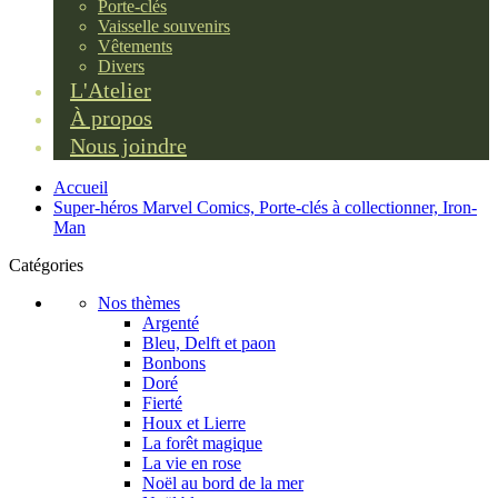
Porte-clés
Vaisselle souvenirs
Vêtements
Divers
L'Atelier
À propos
Nous joindre
Accueil
Super-héros Marvel Comics, Porte-clés à collectionner, Iron-
Man
Catégories
Nos thèmes
Argenté
Bleu, Delft et paon
Bonbons
Doré
Fierté
Houx et Lierre
La forêt magique
La vie en rose
Noël au bord de la mer