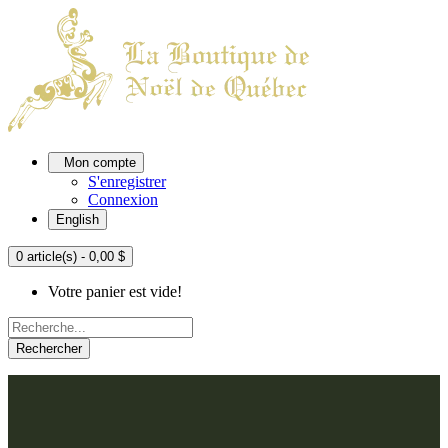
Mon compte
S'enregistrer
Connexion
English
0 article(s) - 0,00 $
Votre panier est vide!
Rechercher
ACCUEIL
L'ATELIER
À PROPOS
Nos thèmes
NOUS JOINDRE
Argenté
Bleu, Delft et paon