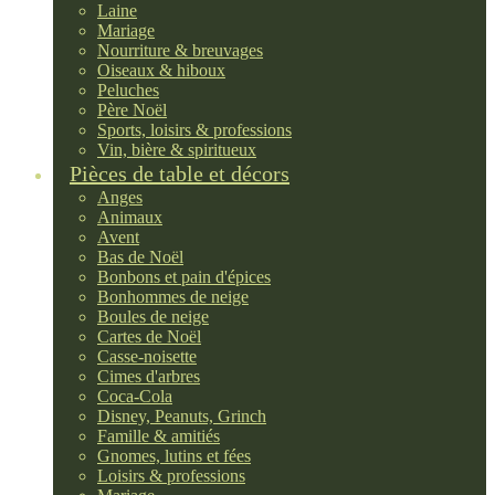
Laine
Mariage
Nourriture & breuvages
Oiseaux & hiboux
Peluches
Père Noël
Sports, loisirs & professions
Vin, bière & spiritueux
Pièces de table et décors
Anges
Animaux
Avent
Bas de Noël
Bonbons et pain d'épices
Bonhommes de neige
Boules de neige
Cartes de Noël
Casse-noisette
Cimes d'arbres
Coca-Cola
Disney, Peanuts, Grinch
Famille & amitiés
Gnomes, lutins et fées
Loisirs & professions