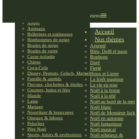
Villages LEMAX
Villages nordiques
Ornements
menu
Anges
Animaux
Accueil
Ballerines et patineuses
Nos thèmes
Bonhommes de neige
Boules de neige
Argenté
Boules de verre
Bleu, Delft et paon
Casse-noisette
Bonbons
Chiens
Doré
Coca-Cola
Fierté
Disney, Peanuts, Grinch, Marvel
Houx et Lierre
Famille & amitiés
La forêt magique
Flocons, clochettes & étoiles
La vie en rose
Gnomes, lutins et fées
Noël à la ferme
Irlande
Noël à la télé
Laine
Noël au bord de la mer
Mariage
Noël blanc
Nourriture & breuvages
Noël de Monsieur Jack
Oiseaux & hiboux
Noël en automne
Peluches
Noël fantastique
Père Noël
Noël musical
Sports, loisirs & professions
Noël religieux &