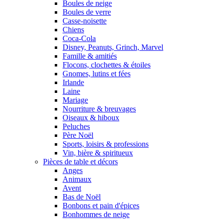
Boules de neige
Boules de verre
Casse-noisette
Chiens
Coca-Cola
Disney, Peanuts, Grinch, Marvel
Famille & amitiés
Flocons, clochettes & étoiles
Gnomes, lutins et fées
Irlande
Laine
Mariage
Nourriture & breuvages
Oiseaux & hiboux
Peluches
Père Noël
Sports, loisirs & professions
Vin, bière & spiritueux
Pièces de table et décors
Anges
Animaux
Avent
Bas de Noël
Bonbons et pain d'épices
Bonhommes de neige