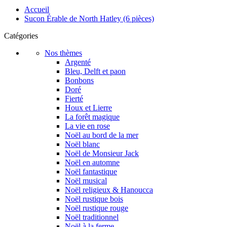
Accueil
Sucon Érable de North Hatley (6 pièces)
Catégories
Nos thèmes
Argenté
Bleu, Delft et paon
Bonbons
Doré
Fierté
Houx et Lierre
La forêt magique
La vie en rose
Noël au bord de la mer
Noël blanc
Noël de Monsieur Jack
Noël en automne
Noël fantastique
Noël musical
Noël religieux & Hanoucca
Noël rustique bois
Noël rustique rouge
Noël traditionnel
Noël à la ferme