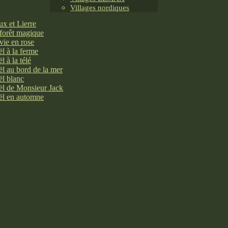
Villages nordiques
x et Lierre
forêt magique
vie en rose
l à la ferme
l à la télé
l au bord de la mer
l blanc
l de Monsieur Jack
l en automne