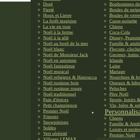
Doré
Bonhommes de
Fierté
Boules de neig
Houx et Lierre
Boules de verre
La forêt magique
Casse-noisette
La vie en rose
Chiens
Noël à la ferme
Coca-Cola
Noël à la télé
Disney, Peanuts
Noël au bord de la mer
Famille & amiti
Noël blanc
Flocons, cloche
Noël de Monsieur Jack
Gnomes, lutins 
Noël en automne
Irlande
Noël fantastique
Laine
Noël musical
Mariage
Noël religieux & Hanoucca
Nourriture & b
Noël rustique bois
Oiseaux & hib
Noël rustique rouge
Peluches
Noël traditionnel
Père Noël
Pain d'épices
Sports, loisirs 
Petit champignon
Vin, bière & sp
Personnalis
Premier Noël
S'mores
Chiens
Snowpinions
Famille & Amit
Soldes
Loisirs et profe
Vert sérénité
Premier Noël
Villages LEMAX