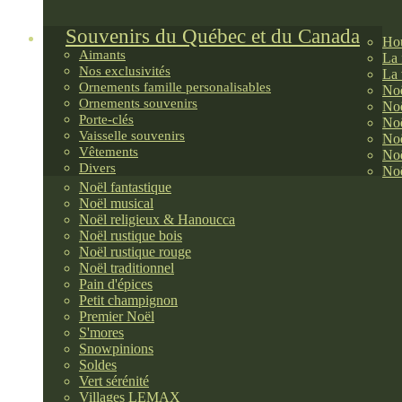
Souvenirs du Québec et du Canada
Hou
Aimants
La 
Nos exclusivités
La 
Ornements famille personalisables
Noë
Ornements souvenirs
Noë
Porte-clés
Noë
Vaisselle souvenirs
Noë
Vêtements
Noë
Divers
Noë
Noël fantastique
Noël musical
Noël religieux & Hanoucca
Noël rustique bois
Noël rustique rouge
Noël traditionnel
Pain d'épices
Petit champignon
Premier Noël
S'mores
Snowpinions
Soldes
Vert sérénité
Villages LEMAX