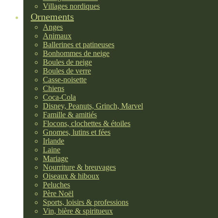
Villages nordiques
Ornements
Anges
Animaux
Ballerines et patineuses
Bonhommes de neige
Boules de neige
Boules de verre
Casse-noisette
Chiens
Coca-Cola
Disney, Peanuts, Grinch, Marvel
Famille & amitiés
Flocons, clochettes & étoiles
Gnomes, lutins et fées
Irlande
Laine
Mariage
Nourriture & breuvages
Oiseaux & hiboux
Peluches
Père Noël
Sports, loisirs & professions
Vin, bière & spiritueux