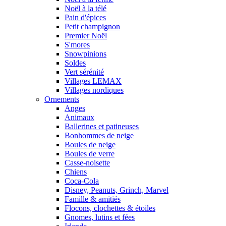
Noël à la télé
Pain d'épices
Petit champignon
Premier Noël
S'mores
Snowpinions
Soldes
Vert sérénité
Villages LEMAX
Villages nordiques
Ornements
Anges
Animaux
Ballerines et patineuses
Bonhommes de neige
Boules de neige
Boules de verre
Casse-noisette
Chiens
Coca-Cola
Disney, Peanuts, Grinch, Marvel
Famille & amitiés
Flocons, clochettes & étoiles
Gnomes, lutins et fées