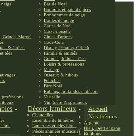
 neige
Bas de Noël
e
Bonbons et pain d'épices
Bonhommes de neige
Boules de neige
Cartes de Noël
Casse-noisette
, Grinch, Marvel
Cimes d'arbres
és
Coca-Cola
ttes & étoiles
Disney, Peanuts, Grinch
et fées
Famille & amitiés
Gnomes, lutins et fées
Loisirs & professions
Mariage
reuvages
Oiseaux & hiboux
oux
Peluches
Père Noël
Rubans, guirlandes et décors
& professions
Vaisselle
iritueux
Vin, bière & spiritueux
ables
Décors lumineux
Accueil
Chandelles
Nos thèmes
iés
Ensemble de lumières
Argenté
ssions
Lanternes et télévisions
Bleu, Delft et paon
Pièces animées musicales
Bonbons