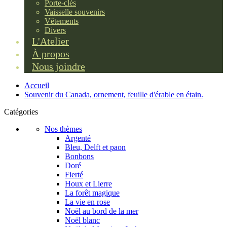
Porte-clés
Vaisselle souvenirs
Vêtements
Divers
L'Atelier
À propos
Nous joindre
Accueil
Souvenir du Canada, ornement, feuille d'érable en étain.
Catégories
Nos thèmes
Argenté
Bleu, Delft et paon
Bonbons
Doré
Fierté
Houx et Lierre
La forêt magique
La vie en rose
Noël au bord de la mer
Noël blanc