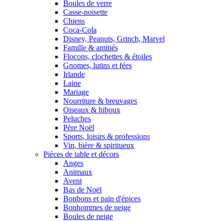
Boules de verre
Casse-noisette
Chiens
Coca-Cola
Disney, Peanuts, Grinch, Marvel
Famille & amitiés
Flocons, clochettes & étoiles
Gnomes, lutins et fées
Irlande
Laine
Mariage
Nourriture & breuvages
Oiseaux & hiboux
Peluches
Père Noël
Sports, loisirs & professions
Vin, bière & spiritueux
Pièces de table et décors
Anges
Animaux
Avent
Bas de Noël
Bonbons et pain d'épices
Bonhommes de neige
Boules de neige