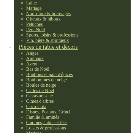
Laine
Mariage
Nourriture & breuvages
Oiseaux & hiboux
Peluches
Père Noël
Sports, loisirs & professions
Vin, bière & spiritueux
Pièces de table et décors
Anges
Animaux
Avent
Bas de Noël
Bonbons et pain d'épices
Bonhommes de neige
Boules de neige
Cartes de Noël
Casse-noisette
Cimes d'arbres
Coca-Cola
Disney, Peanuts, Grinch
Famille & amitiés
Gnomes, lutins et fées
Loisirs & professions