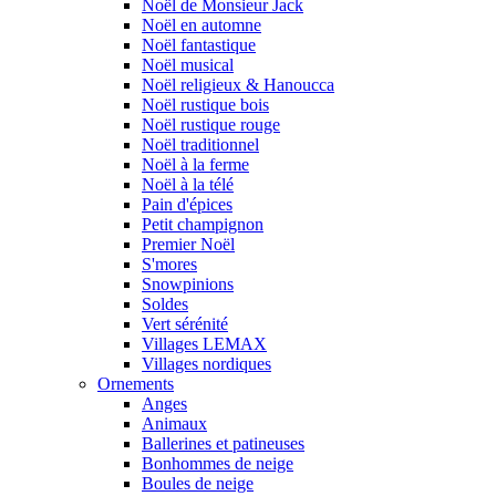
Noël de Monsieur Jack
Noël en automne
Noël fantastique
Noël musical
Noël religieux & Hanoucca
Noël rustique bois
Noël rustique rouge
Noël traditionnel
Noël à la ferme
Noël à la télé
Pain d'épices
Petit champignon
Premier Noël
S'mores
Snowpinions
Soldes
Vert sérénité
Villages LEMAX
Villages nordiques
Ornements
Anges
Animaux
Ballerines et patineuses
Bonhommes de neige
Boules de neige