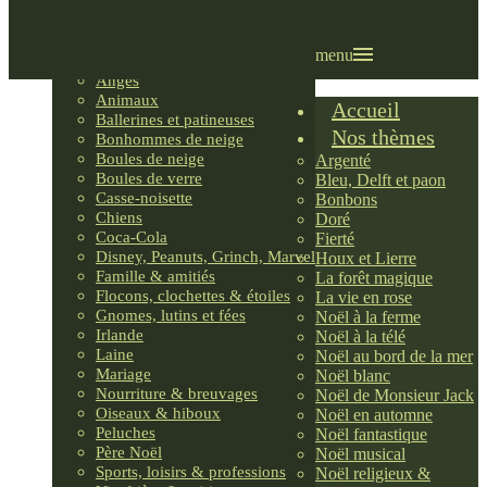
Villages LEMAX
Villages nordiques
Ornements
menu
Anges
Animaux
Accueil
Ballerines et patineuses
Nos thèmes
Bonhommes de neige
Boules de neige
Argenté
Boules de verre
Bleu, Delft et paon
Casse-noisette
Bonbons
Chiens
Doré
Coca-Cola
Fierté
Disney, Peanuts, Grinch, Marvel
Houx et Lierre
Famille & amitiés
La forêt magique
Flocons, clochettes & étoiles
La vie en rose
Gnomes, lutins et fées
Noël à la ferme
Irlande
Noël à la télé
Laine
Noël au bord de la mer
Mariage
Noël blanc
Nourriture & breuvages
Noël de Monsieur Jack
Oiseaux & hiboux
Noël en automne
Peluches
Noël fantastique
Père Noël
Noël musical
Sports, loisirs & professions
Noël religieux &