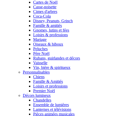
Cartes de Noël
Casse-noisette
Cimes d'arbres
Coca-Cola
Disney, Peanuts, Grinch
Famille & amitiés
Gnomes, lutins et fées
Loisirs & professions
Mariage
Oiseaux & hiboux
Peluches
Père Noël
Rubans, guirlandes et décors
Vaisselle
Vin, bière & spiritueux
Personnalisables
Chiens
Famille & Amitiés
Loisirs et professions
Premier Noël
Décors lumineux
Chandelles
Ensemble de lumières
Lanternes et télévisions
Pièces animées musicales