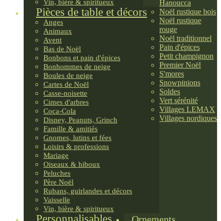
Vin, bière & spiritueux
Hanoucca
Pièces de table et décors
Noël rustique bois
Noël rustique
Anges
rouge
Animaux
Noël traditionnel
Avent
Pain d'épices
Bas de Noël
Petit champignon
Bonbons et pain d'épices
Premier Noël
Bonhommes de neige
S'mores
Boules de neige
Snowpinions
Cartes de Noël
Soldes
Casse-noisette
Vert sérénité
Cimes d'arbres
Villages LEMAX
Coca-Cola
Villages nordiques
Disney, Peanuts, Grinch
Famille & amitiés
Gnomes, lutins et fées
Loisirs & professions
Mariage
Oiseaux & hiboux
Peluches
Père Noël
Rubans, guirlandes et décors
Vaisselle
Vin, bière & spiritueux
Personnalisables
Ornements