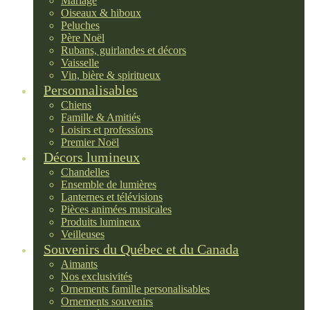
Mariage
Oiseaux & hiboux
Peluches
Père Noël
Rubans, guirlandes et décors
Vaisselle
Vin, bière & spiritueux
Personnalisables
Chiens
Famille & Amitiés
Loisirs et professions
Premier Noël
Décors lumineux
Chandelles
Ensemble de lumières
Lanternes et télévisions
Pièces animées musicales
Produits lumineux
Veilleuses
Souvenirs du Québec et du Canada
Aimants
Nos exclusivités
Ornements famille personalisables
Ornements souvenirs