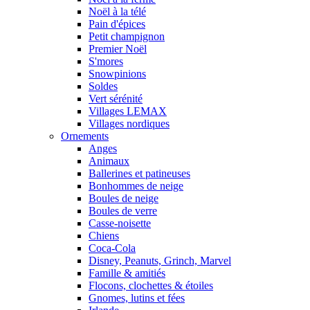
Noël à la télé
Pain d'épices
Petit champignon
Premier Noël
S'mores
Snowpinions
Soldes
Vert sérénité
Villages LEMAX
Villages nordiques
Ornements
Anges
Animaux
Ballerines et patineuses
Bonhommes de neige
Boules de neige
Boules de verre
Casse-noisette
Chiens
Coca-Cola
Disney, Peanuts, Grinch, Marvel
Famille & amitiés
Flocons, clochettes & étoiles
Gnomes, lutins et fées