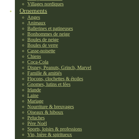
Villages nordiques
Ornements
Anges
Animaux
Ballerines et patineuses
Bonhommes de neige
Boules de neige
Boules de verre
Casse-noisette
Chiens
Coca-Cola
Disney, Peanuts, Grinch, Marvel
Famille & amitiés
Flocons, clochettes & étoiles
Gnomes, lutins et fées
Irlande
Laine
Mariage
Nourriture & breuvages
Oiseaux & hiboux
Peluches
Père Noël
Sports, loisirs & professions
Vin, bière & spiritueux