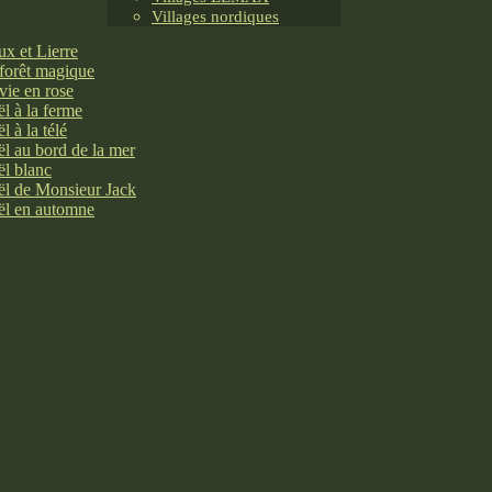
Villages nordiques
x et Lierre
forêt magique
vie en rose
l à la ferme
l à la télé
l au bord de la mer
l blanc
l de Monsieur Jack
l en automne