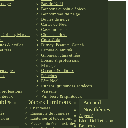
 neige
Bas de Noël
e
Bonbons et pain d'épices
Bonhommes de neige
Boules de neige
Cartes de Noël
Casse-noisette
, Grinch, Marvel
Cimes d'arbres
és
Coca-Cola
ttes & étoiles
Disney, Peanuts, Grinch
et fées
Famille & amitiés
Gnomes, lutins et fées
Loisirs & professions
Mariage
reuvages
Oiseaux & hiboux
oux
Peluches
Père Noël
Rubans, guirlandes et décors
& professions
Vaisselle
iritueux
Vin, bière & spiritueux
ables
Décors lumineux
Accueil
Chandelles
Nos thèmes
iés
Ensemble de lumières
Argenté
ssions
Lanternes et télévisions
Bleu, Delft et paon
Pièces animées musicales
Bonbons