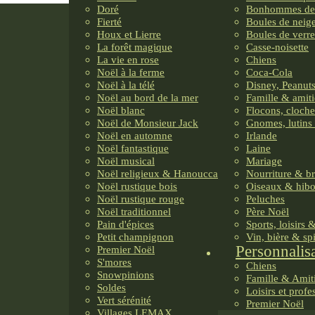
Doré
Bonhommes de
Fierté
Boules de neig
Houx et Lierre
Boules de verre
La forêt magique
Casse-noisette
La vie en rose
Chiens
Noël à la ferme
Coca-Cola
Noël à la télé
Disney, Peanuts
Noël au bord de la mer
Famille & amiti
Noël blanc
Flocons, cloche
Noël de Monsieur Jack
Gnomes, lutins 
Noël en automne
Irlande
Noël fantastique
Laine
Noël musical
Mariage
Noël religieux & Hanoucca
Nourriture & b
Noël rustique bois
Oiseaux & hib
Noël rustique rouge
Peluches
Noël traditionnel
Père Noël
Pain d'épices
Sports, loisirs 
Petit champignon
Vin, bière & sp
Personnalis
Premier Noël
S'mores
Chiens
Snowpinions
Famille & Amit
Soldes
Loisirs et profe
Vert sérénité
Premier Noël
Villages LEMAX