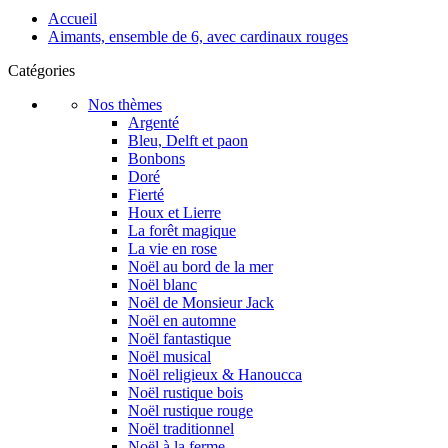
Accueil
Aimants, ensemble de 6, avec cardinaux rouges
Catégories
Nos thèmes
Argenté
Bleu, Delft et paon
Bonbons
Doré
Fierté
Houx et Lierre
La forêt magique
La vie en rose
Noël au bord de la mer
Noël blanc
Noël de Monsieur Jack
Noël en automne
Noël fantastique
Noël musical
Noël religieux & Hanoucca
Noël rustique bois
Noël rustique rouge
Noël traditionnel
Noël à la ferme