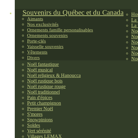
Souvenirs du Québec et du Canada
Hou
Aimants
La 
Nos exclusivités
La 
Ornements famille personalisables
Noë
Ornements souvenirs
Noë
Porte-clés
Noë
Vaisselle souvenirs
Noë
Vêtements
Noë
Divers
Noë
Noël fantastique
Noël musical
Noël religieux & Hanoucca
Noël rustique bois
Noël rustique rouge
Noël traditionnel
Pain d'épices
Petit champignon
Premier Noël
S'mores
Snowpinions
Soldes
Vert sérénité
Villages LEMAX