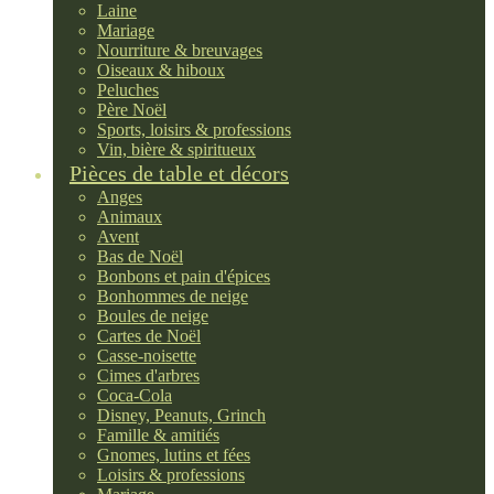
Laine
Mariage
Nourriture & breuvages
Oiseaux & hiboux
Peluches
Père Noël
Sports, loisirs & professions
Vin, bière & spiritueux
Pièces de table et décors
Anges
Animaux
Avent
Bas de Noël
Bonbons et pain d'épices
Bonhommes de neige
Boules de neige
Cartes de Noël
Casse-noisette
Cimes d'arbres
Coca-Cola
Disney, Peanuts, Grinch
Famille & amitiés
Gnomes, lutins et fées
Loisirs & professions