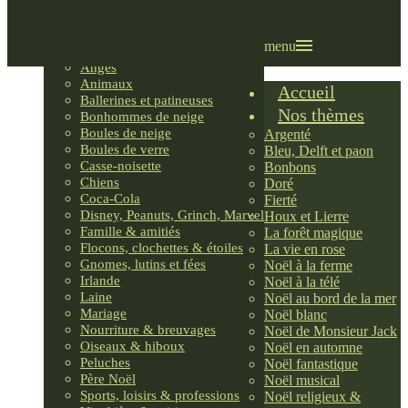
Villages LEMAX
Villages nordiques
Ornements
menu
Anges
Animaux
Accueil
Ballerines et patineuses
Nos thèmes
Bonhommes de neige
Boules de neige
Argenté
Boules de verre
Bleu, Delft et paon
Casse-noisette
Bonbons
Chiens
Doré
Coca-Cola
Fierté
Disney, Peanuts, Grinch, Marvel
Houx et Lierre
Famille & amitiés
La forêt magique
Flocons, clochettes & étoiles
La vie en rose
Gnomes, lutins et fées
Noël à la ferme
Irlande
Noël à la télé
Laine
Noël au bord de la mer
Mariage
Noël blanc
Nourriture & breuvages
Noël de Monsieur Jack
Oiseaux & hiboux
Noël en automne
Peluches
Noël fantastique
Père Noël
Noël musical
Sports, loisirs & professions
Noël religieux &