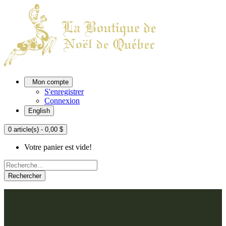
Mon compte
S'enregistrer
Connexion
English
0 article(s) - 0,00 $
Votre panier est vide!
Rechercher
ACCUEIL
L'ATELIER
À PROPOS
Nos thèmes
NOUS JOINDRE
Argenté
Bleu, Delft et paon