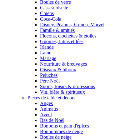
Boules de verre
Casse-noisette
Chiens
Coca-Cola
Disney, Peanuts, Grinch, Marvel
Famille & amitiés
Flocons, clochettes & étoiles
Gnomes, lutins et fées
Irlande
Laine
Mariage
Nourriture & breuvages
Oiseaux & hiboux
Peluches
Père Noël
Sports, loisirs & professions
Vin, bière & spiritueux
Pièces de table et décors
Anges
Animaux
Avent
Bas de Noël
Bonbons et pain d'épices
Bonhommes de neige
Boules de neige