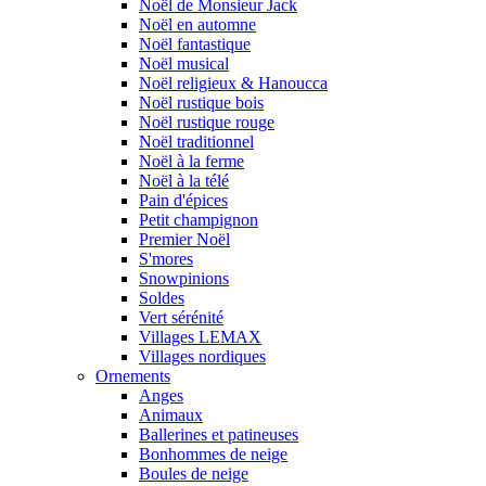
Noël de Monsieur Jack
Noël en automne
Noël fantastique
Noël musical
Noël religieux & Hanoucca
Noël rustique bois
Noël rustique rouge
Noël traditionnel
Noël à la ferme
Noël à la télé
Pain d'épices
Petit champignon
Premier Noël
S'mores
Snowpinions
Soldes
Vert sérénité
Villages LEMAX
Villages nordiques
Ornements
Anges
Animaux
Ballerines et patineuses
Bonhommes de neige
Boules de neige