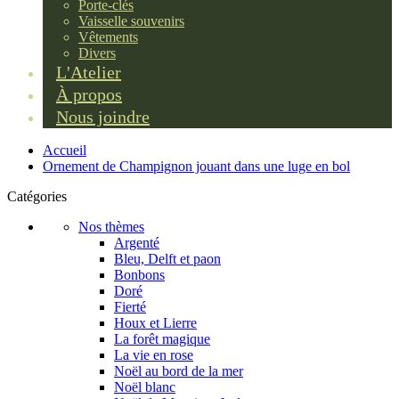
Porte-clés
Vaisselle souvenirs
Vêtements
Divers
L'Atelier
À propos
Nous joindre
Accueil
Ornement de Champignon jouant dans une luge en bol
Catégories
Nos thèmes
Argenté
Bleu, Delft et paon
Bonbons
Doré
Fierté
Houx et Lierre
La forêt magique
La vie en rose
Noël au bord de la mer
Noël blanc