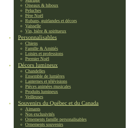
Mariage
Oiseaux & hiboux
Peluches
Père Noël
Rubans, guirlandes et décors
Vaisselle
Vin, bière & spiritueux
Personnalisables
Chiens
Famille & Amitiés
Loisirs et professions
Premier Noël
Décors lumineux
Chandelles
Ensemble de lumières
Lanternes et télévisions
Pièces animées musicales
Produits lumineux
Veilleuses
Souvenirs du Québec et du Canada
Aimants
Nos exclusivités
Ornements famille personalisables
Ornements souvenirs