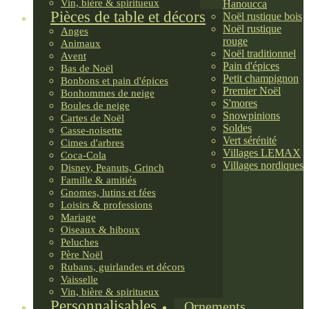
Vin, bière & spiritueux
Hanoucca
Pièces de table et décors
Noël rustique bois
Noël rustique
Anges
rouge
Animaux
Noël traditionnel
Avent
Pain d'épices
Bas de Noël
Petit champignon
Bonbons et pain d'épices
Premier Noël
Bonhommes de neige
S'mores
Boules de neige
Snowpinions
Cartes de Noël
Soldes
Casse-noisette
Vert sérénité
Cimes d'arbres
Villages LEMAX
Coca-Cola
Villages nordiques
Disney, Peanuts, Grinch
Famille & amitiés
Gnomes, lutins et fées
Loisirs & professions
Mariage
Oiseaux & hiboux
Peluches
Père Noël
Rubans, guirlandes et décors
Vaisselle
Vin, bière & spiritueux
Personnalisables
Ornements