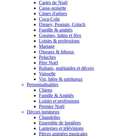
Cartes de Noël
Casse-noisette
Cimes d'arbres
Coca-Cola
Disney, Peanuts, Grinch
Famille & amitiés
Gnomes, lutins et fées
Loisirs & professions
Mariage
Oiseaux & hiboux
Peluches
Père Noël
Rubans, guirlandes et décors
Vaisselle
Vin, bière & spiritueux
Personnalisables
Chiens
Famille & Amitiés
Loisirs et professions
Premier Noël
Décors lumineux
Chandelles
Ensemble de lumières
Lanternes et télévisions
Pièces animées musicales