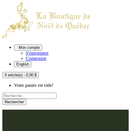
Mon compte
S'enregistrer
Connexion
English
0 article(s) - 0,00 $
Votre panier est vide!
Rechercher
ACCUEIL
L'ATELIER
À PROPOS
Nos thèmes
NOUS JOINDRE
Argenté
Bleu, Delft et paon