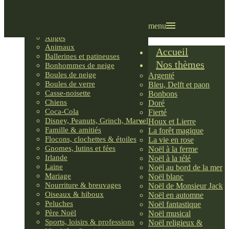
Villages LEMAX
Villages nordiques
Ornements
menu
Anges
Animaux
Accueil
Ballerines et patineuses
Nos thèmes
Bonhommes de neige
Boules de neige
Argenté
Boules de verre
Bleu, Delft et paon
Casse-noisette
Bonbons
Chiens
Doré
Coca-Cola
Fierté
Disney, Peanuts, Grinch, Marvel
Houx et Lierre
Famille & amitiés
La forêt magique
Flocons, clochettes & étoiles
La vie en rose
Gnomes, lutins et fées
Noël à la ferme
Irlande
Noël à la télé
Laine
Noël au bord de la mer
Mariage
Noël blanc
Nourriture & breuvages
Noël de Monsieur Jack
Oiseaux & hiboux
Noël en automne
Peluches
Noël fantastique
Père Noël
Noël musical
Sports, loisirs & professions
Noël religieux &