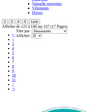
Vaisselle souvenirs
Vêtements
Divers
2
3
4
5
Liste
Afficher de 121 à 140 sur 337 (17 Pages)
Trier par :
|<
Afficher:
<
3
4
5
6
7
8
9
10
11
>
>|