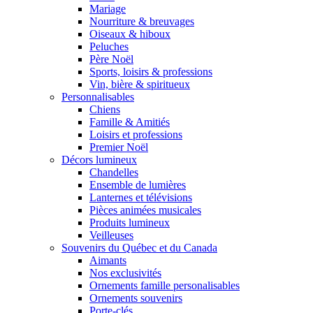
Mariage
Nourriture & breuvages
Oiseaux & hiboux
Peluches
Père Noël
Sports, loisirs & professions
Vin, bière & spiritueux
Personnalisables
Chiens
Famille & Amitiés
Loisirs et professions
Premier Noël
Décors lumineux
Chandelles
Ensemble de lumières
Lanternes et télévisions
Pièces animées musicales
Produits lumineux
Veilleuses
Souvenirs du Québec et du Canada
Aimants
Nos exclusivités
Ornements famille personalisables
Ornements souvenirs
Porte-clés