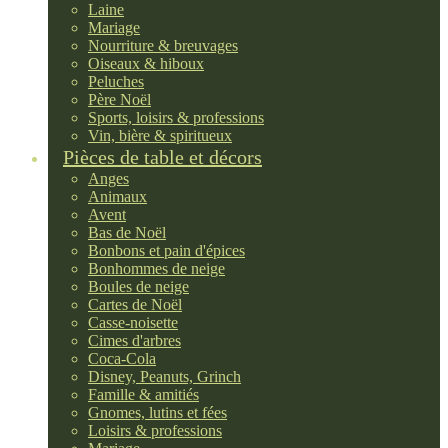
Laine
Mariage
Nourriture & breuvages
Oiseaux & hiboux
Peluches
Père Noël
Sports, loisirs & professions
Vin, bière & spiritueux
Pièces de table et décors
Anges
Animaux
Avent
Bas de Noël
Bonbons et pain d'épices
Bonhommes de neige
Boules de neige
Cartes de Noël
Casse-noisette
Cimes d'arbres
Coca-Cola
Disney, Peanuts, Grinch
Famille & amitiés
Gnomes, lutins et fées
Loisirs & professions