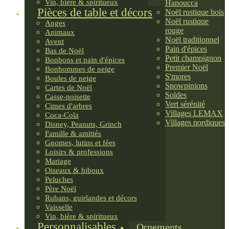
Vin, bière & spiritueux
Hanoucca
Pièces de table et décors
Noël rustique bois
Noël rustique
Anges
rouge
Animaux
Noël traditionnel
Avent
Pain d'épices
Bas de Noël
Petit champignon
Bonbons et pain d'épices
Premier Noël
Bonhommes de neige
S'mores
Boules de neige
Snowpinions
Cartes de Noël
Soldes
Casse-noisette
Vert sérénité
Cimes d'arbres
Villages LEMAX
Coca-Cola
Villages nordiques
Disney, Peanuts, Grinch
Famille & amitiés
Gnomes, lutins et fées
Loisirs & professions
Mariage
Oiseaux & hiboux
Peluches
Père Noël
Rubans, guirlandes et décors
Vaisselle
Vin, bière & spiritueux
Personnalisables
Ornements