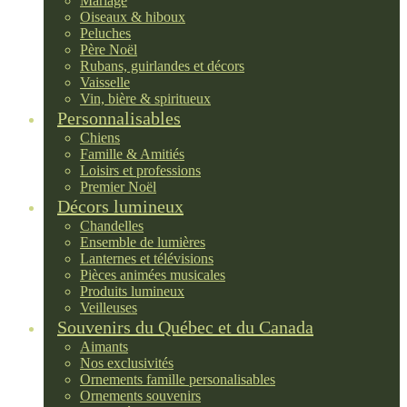
Mariage
Oiseaux & hiboux
Peluches
Père Noël
Rubans, guirlandes et décors
Vaisselle
Vin, bière & spiritueux
Personnalisables
Chiens
Famille & Amitiés
Loisirs et professions
Premier Noël
Décors lumineux
Chandelles
Ensemble de lumières
Lanternes et télévisions
Pièces animées musicales
Produits lumineux
Veilleuses
Souvenirs du Québec et du Canada
Aimants
Nos exclusivités
Ornements famille personalisables
Ornements souvenirs