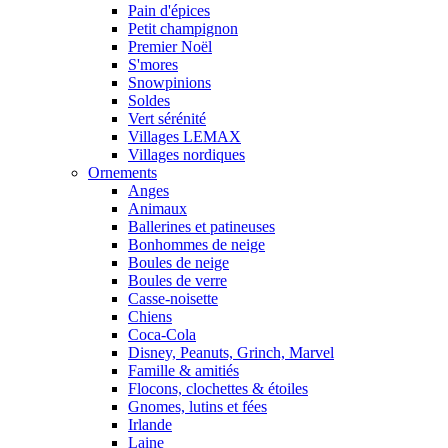
Pain d'épices
Petit champignon
Premier Noël
S'mores
Snowpinions
Soldes
Vert sérénité
Villages LEMAX
Villages nordiques
Ornements
Anges
Animaux
Ballerines et patineuses
Bonhommes de neige
Boules de neige
Boules de verre
Casse-noisette
Chiens
Coca-Cola
Disney, Peanuts, Grinch, Marvel
Famille & amitiés
Flocons, clochettes & étoiles
Gnomes, lutins et fées
Irlande
Laine