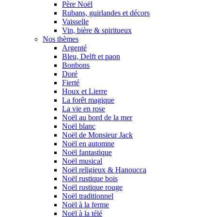
Père Noël
Rubans, guirlandes et décors
Vaisselle
Vin, bière & spiritueux
Nos thèmes
Argenté
Bleu, Delft et paon
Bonbons
Doré
Fierté
Houx et Lierre
La forêt magique
La vie en rose
Noël au bord de la mer
Noël blanc
Noël de Monsieur Jack
Noël en automne
Noël fantastique
Noël musical
Noël religieux & Hanoucca
Noël rustique bois
Noël rustique rouge
Noël traditionnel
Noël à la ferme
Noël à la télé