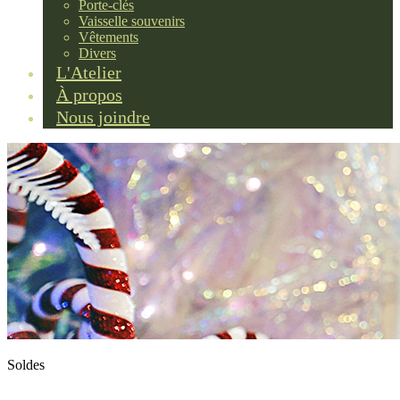
Porte-clés
Vaisselle souvenirs
Vêtements
Divers
L'Atelier
À propos
Nous joindre
Soldes