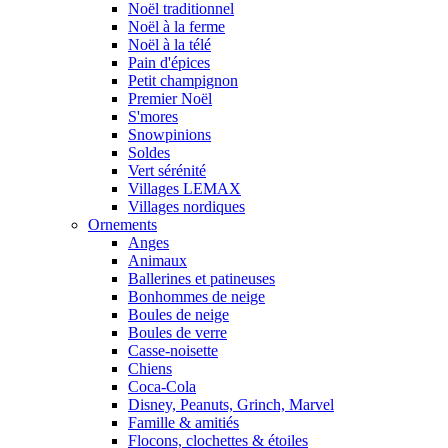
Noël traditionnel
Noël à la ferme
Noël à la télé
Pain d'épices
Petit champignon
Premier Noël
S'mores
Snowpinions
Soldes
Vert sérénité
Villages LEMAX
Villages nordiques
Ornements
Anges
Animaux
Ballerines et patineuses
Bonhommes de neige
Boules de neige
Boules de verre
Casse-noisette
Chiens
Coca-Cola
Disney, Peanuts, Grinch, Marvel
Famille & amitiés
Flocons, clochettes & étoiles