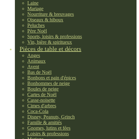
Laine
Mariage
Nourriture & breuvages
Oiseaux & hiboux
Peluches
Père Noël
Sports, loisirs & professions
Vin, bière & spiritueux
Pièces de table et décors
Anges
Animaux
Avent
Bas de Noël
Bonbons et pain d'épices
Bonhommes de neige
Boules de neige
Cartes de Noël
Casse-noisette
Cimes d'arbres
Coca-Cola
Disney, Peanuts, Grinch
Famille & amitiés
Gnomes, lutins et fées
Loisirs & professions