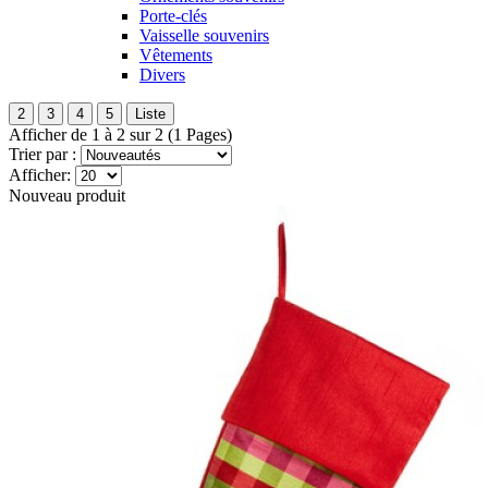
Porte-clés
Vaisselle souvenirs
Vêtements
Divers
2
3
4
5
Liste
Afficher de 1 à 2 sur 2 (1 Pages)
Trier par :
Afficher:
Nouveau produit