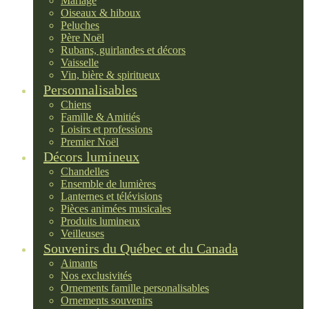
Mariage
Oiseaux & hiboux
Peluches
Père Noël
Rubans, guirlandes et décors
Vaisselle
Vin, bière & spiritueux
Personnalisables
Chiens
Famille & Amitiés
Loisirs et professions
Premier Noël
Décors lumineux
Chandelles
Ensemble de lumières
Lanternes et télévisions
Pièces animées musicales
Produits lumineux
Veilleuses
Souvenirs du Québec et du Canada
Aimants
Nos exclusivités
Ornements famille personalisables
Ornements souvenirs