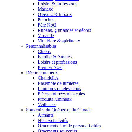
Loisirs & professions
Mariage
Oiseaux & hiboux
Peluches
Père Noël
Rubans, guirlandes et décors
Vaisselle
Vin, bière & spiritueux
Personnalisables
Chiens
Famille & Amitiés
Loisirs et professions
Premier Noël
Décors lumineux
Chandelles
Ensemble de lumières
Lanternes et télévisions
Pièces animées musicales
Produits lumineux
Veilleuses
Souvenirs du Québec et du Canada
Aimants
Nos exclusivités
Ornements famille personalisables
Ornements souvenirs