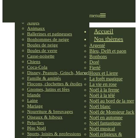
Villages LEMAX
Villages nordiques
Ornements
menu
Anges
Animaux
Accueil
Ballerines et patineuses
Nos thèmes
Bonhommes de neige
Boules de neige
Argenté
Boules de verre
Bleu, Delft et paon
Casse-noisette
Bonbons
Chiens
Doré
Coca-Cola
Fierté
Disney, Peanuts, Grinch, Marvel
Houx et Lierre
Famille & amitiés
La forêt magique
Flocons, clochettes & étoiles
La vie en rose
Gnomes, lutins et fées
Noël à la ferme
Irlande
Noël à la télé
Laine
Noël au bord de la mer
Mariage
Noël blanc
Nourriture & breuvages
Noël de Monsieur Jack
Oiseaux & hiboux
Noël en automne
Peluches
Noël fantastique
Père Noël
Noël musical
Sports, loisirs & professions
Noël religieux &