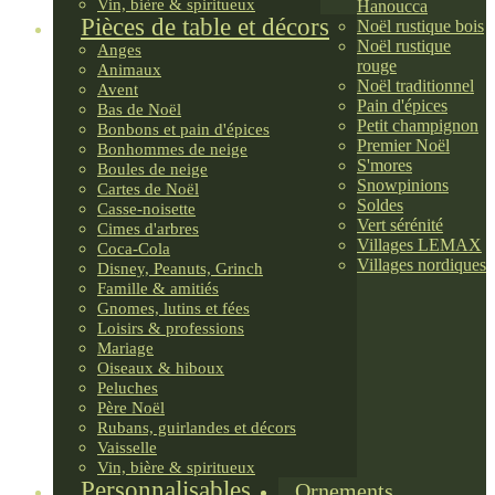
Vin, bière & spiritueux
Hanoucca
Pièces de table et décors
Noël rustique bois
Noël rustique
Anges
rouge
Animaux
Noël traditionnel
Avent
Pain d'épices
Bas de Noël
Petit champignon
Bonbons et pain d'épices
Premier Noël
Bonhommes de neige
S'mores
Boules de neige
Snowpinions
Cartes de Noël
Soldes
Casse-noisette
Vert sérénité
Cimes d'arbres
Villages LEMAX
Coca-Cola
Villages nordiques
Disney, Peanuts, Grinch
Famille & amitiés
Gnomes, lutins et fées
Loisirs & professions
Mariage
Oiseaux & hiboux
Peluches
Père Noël
Rubans, guirlandes et décors
Vaisselle
Vin, bière & spiritueux
Personnalisables
Ornements