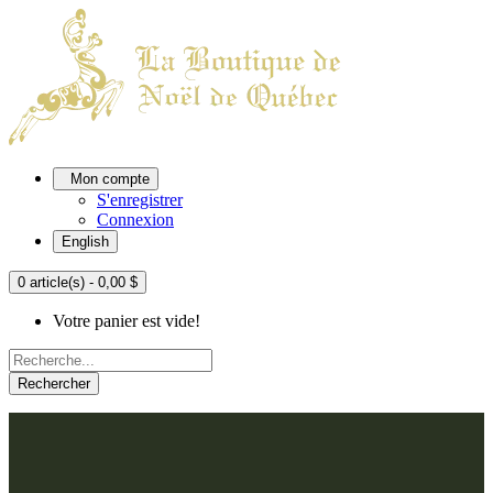
Mon compte
S'enregistrer
Connexion
English
0 article(s) - 0,00 $
Votre panier est vide!
Rechercher
ACCUEIL
L'ATELIER
À PROPOS
Nos thèmes
NOUS JOINDRE
Argenté
Bleu, Delft et paon