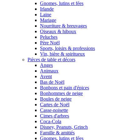
Gnomes, lutins et fées
Irlande
Laine
Mariage
Nourriture & breuvages
Oiseaux & hiboux
Peluches
Père Noël
Sports, loisirs & professions
Vin, bière & spiritueux
Pièces de table et décors
Anges
Animaux
Avent
Bas de Noël
Bonbons et pain d'épices
Bonhommes de neige
Boules de neige
Cartes de Noël
Casse-noisette
Cimes d'arbres
Coca-Cola
Disney, Peanuts, Grinch
Famille & amitiés
Gnomes, lutins et fées