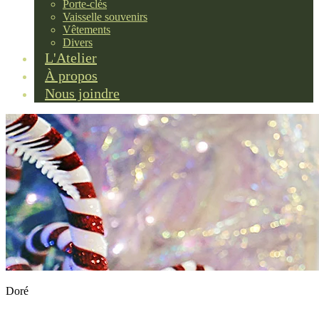
Porte-clés
Vaisselle souvenirs
Vêtements
Divers
L'Atelier
À propos
Nous joindre
Doré