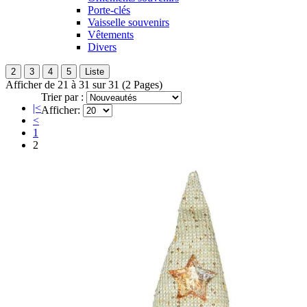
Porte-clés
Vaisselle souvenirs
Vêtements
Divers
2
3
4
5
Liste
Afficher de 21 à 31 sur 31 (2 Pages)
Trier par :
|<
Afficher:
<
1
2