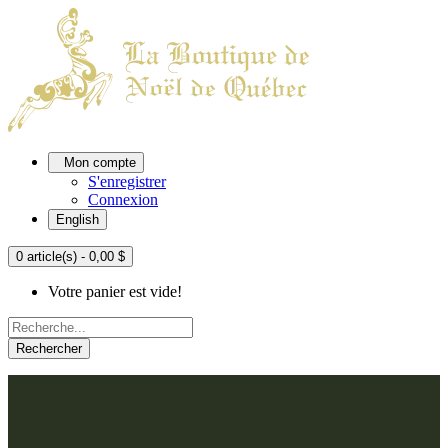
Mon compte
S'enregistrer
Connexion
English
0 article(s) - 0,00 $
Votre panier est vide!
Rechercher
ACCUEIL
L'ATELIER
À PROPOS
Nos thèmes
NOUS JOINDRE
Argenté
Bleu, Delft et paon