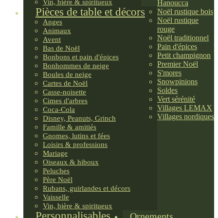
Vin, bière & spiritueux
Hanoucca
Pièces de table et décors
Noël rustique bois
Noël rustique
Anges
rouge
Animaux
Noël traditionnel
Avent
Pain d'épices
Bas de Noël
Petit champignon
Bonbons et pain d'épices
Premier Noël
Bonhommes de neige
S'mores
Boules de neige
Snowpinions
Cartes de Noël
Soldes
Casse-noisette
Vert sérénité
Cimes d'arbres
Villages LEMAX
Coca-Cola
Villages nordiques
Disney, Peanuts, Grinch
Famille & amitiés
Gnomes, lutins et fées
Loisirs & professions
Mariage
Oiseaux & hiboux
Peluches
Père Noël
Rubans, guirlandes et décors
Vaisselle
Vin, bière & spiritueux
Personnalisables
Ornements