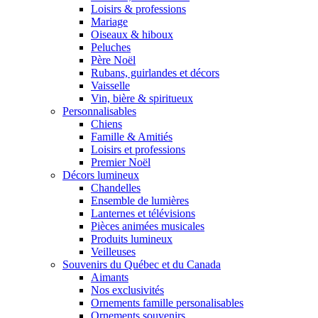
Loisirs & professions
Mariage
Oiseaux & hiboux
Peluches
Père Noël
Rubans, guirlandes et décors
Vaisselle
Vin, bière & spiritueux
Personnalisables
Chiens
Famille & Amitiés
Loisirs et professions
Premier Noël
Décors lumineux
Chandelles
Ensemble de lumières
Lanternes et télévisions
Pièces animées musicales
Produits lumineux
Veilleuses
Souvenirs du Québec et du Canada
Aimants
Nos exclusivités
Ornements famille personalisables
Ornements souvenirs