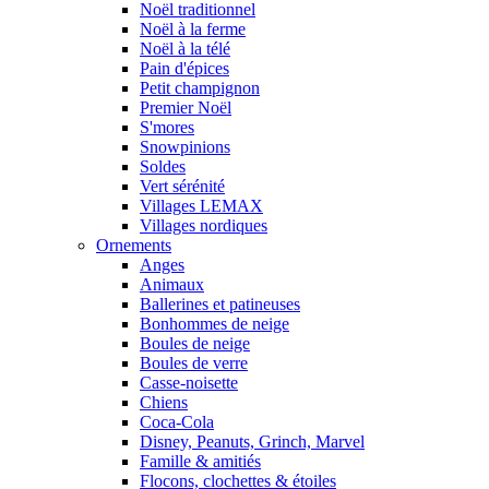
Noël traditionnel
Noël à la ferme
Noël à la télé
Pain d'épices
Petit champignon
Premier Noël
S'mores
Snowpinions
Soldes
Vert sérénité
Villages LEMAX
Villages nordiques
Ornements
Anges
Animaux
Ballerines et patineuses
Bonhommes de neige
Boules de neige
Boules de verre
Casse-noisette
Chiens
Coca-Cola
Disney, Peanuts, Grinch, Marvel
Famille & amitiés
Flocons, clochettes & étoiles