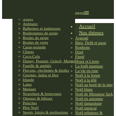
Villages LEMAX
Villages nordiques
Ornements
menu
Anges
Animaux
Accueil
Ballerines et patineuses
Nos thèmes
Bonhommes de neige
Boules de neige
Argenté
Boules de verre
Bleu, Delft et paon
Casse-noisette
Bonbons
Chiens
Doré
Coca-Cola
Fierté
Disney, Peanuts, Grinch, Marvel
Houx et Lierre
Famille & amitiés
La forêt magique
Flocons, clochettes & étoiles
La vie en rose
Gnomes, lutins et fées
Noël à la ferme
Irlande
Noël à la télé
Laine
Noël au bord de la mer
Mariage
Noël blanc
Nourriture & breuvages
Noël de Monsieur Jack
Oiseaux & hiboux
Noël en automne
Peluches
Noël fantastique
Père Noël
Noël musical
Sports, loisirs & professions
Noël religieux &