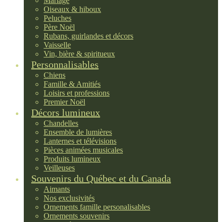
Mariage
Oiseaux & hiboux
Peluches
Père Noël
Rubans, guirlandes et décors
Vaisselle
Vin, bière & spiritueux
Personnalisables
Chiens
Famille & Amitiés
Loisirs et professions
Premier Noël
Décors lumineux
Chandelles
Ensemble de lumières
Lanternes et télévisions
Pièces animées musicales
Produits lumineux
Veilleuses
Souvenirs du Québec et du Canada
Aimants
Nos exclusivités
Ornements famille personalisables
Ornements souvenirs