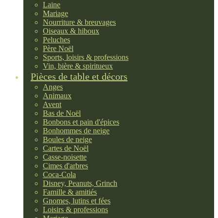
Laine
Mariage
Nourriture & breuvages
Oiseaux & hiboux
Peluches
Père Noël
Sports, loisirs & professions
Vin, bière & spiritueux
Pièces de table et décors
Anges
Animaux
Avent
Bas de Noël
Bonbons et pain d'épices
Bonhommes de neige
Boules de neige
Cartes de Noël
Casse-noisette
Cimes d'arbres
Coca-Cola
Disney, Peanuts, Grinch
Famille & amitiés
Gnomes, lutins et fées
Loisirs & professions