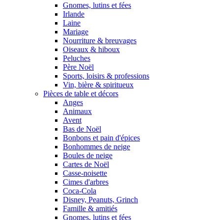
Gnomes, lutins et fées
Irlande
Laine
Mariage
Nourriture & breuvages
Oiseaux & hiboux
Peluches
Père Noël
Sports, loisirs & professions
Vin, bière & spiritueux
Pièces de table et décors
Anges
Animaux
Avent
Bas de Noël
Bonbons et pain d'épices
Bonhommes de neige
Boules de neige
Cartes de Noël
Casse-noisette
Cimes d'arbres
Coca-Cola
Disney, Peanuts, Grinch
Famille & amitiés
Gnomes, lutins et fées