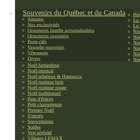
Souvenirs du Québec et du Canada
Hou
Aimants
La 
Nos exclusivités
La 
Ornements famille personalisables
Noë
Ornements souvenirs
Noë
Porte-clés
Noë
Vaisselle souvenirs
Noë
Vêtements
Noë
Divers
Noë
Noël fantastique
Noël musical
Noël religieux & Hanoucca
Noël rustique bois
Noël rustique rouge
Noël traditionnel
Pain d'épices
Petit champignon
Premier Noël
S'mores
Snowpinions
Soldes
Vert sérénité
Villages LEMAX