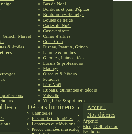
 neige
Bas de Noël
e
Bonbons et pain d'épices
Bonhommes de neige
Boules de neige
Cartes de Noël
Casse-noisette
, Grinch, Marvel
Cimes d'arbres
és
Coca-Cola
ttes & étoiles
Disney, Peanuts, Grinch
et fées
Famille & amitiés
Gnomes, lutins et fées
Loisirs & professions
Mariage
reuvages
Oiseaux & hiboux
oux
Peluches
Père Noël
Rubans, guirlandes et décors
& professions
Vaisselle
iritueux
Vin, bière & spiritueux
ables
Décors lumineux
Accueil
Chandelles
Nos thèmes
iés
Ensemble de lumières
Argenté
ssions
Lanternes et télévisions
Bleu, Delft et paon
Pièces animées musicales
Bonbons