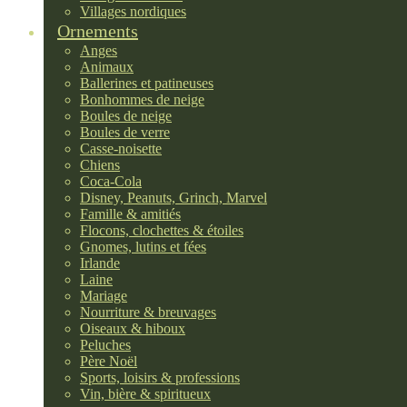
Villages nordiques
Ornements
Anges
Animaux
Ballerines et patineuses
Bonhommes de neige
Boules de neige
Boules de verre
Casse-noisette
Chiens
Coca-Cola
Disney, Peanuts, Grinch, Marvel
Famille & amitiés
Flocons, clochettes & étoiles
Gnomes, lutins et fées
Irlande
Laine
Mariage
Nourriture & breuvages
Oiseaux & hiboux
Peluches
Père Noël
Sports, loisirs & professions
Vin, bière & spiritueux