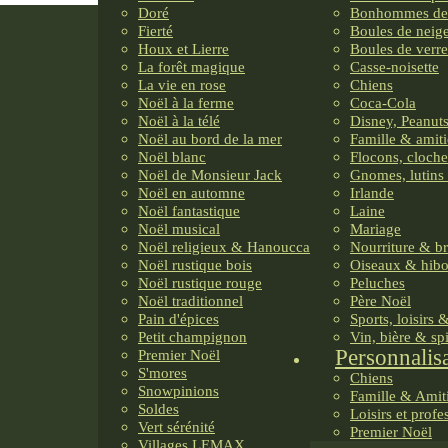
Doré
Bonhommes de
Fierté
Boules de neig
Houx et Lierre
Boules de verre
La forêt magique
Casse-noisette
La vie en rose
Chiens
Noël à la ferme
Coca-Cola
Noël à la télé
Disney, Peanuts
Noël au bord de la mer
Famille & amiti
Noël blanc
Flocons, cloche
Noël de Monsieur Jack
Gnomes, lutins 
Noël en automne
Irlande
Noël fantastique
Laine
Noël musical
Mariage
Noël religieux & Hanoucca
Nourriture & b
Noël rustique bois
Oiseaux & hib
Noël rustique rouge
Peluches
Noël traditionnel
Père Noël
Pain d'épices
Sports, loisirs 
Petit champignon
Vin, bière & sp
Personnalis
Premier Noël
S'mores
Chiens
Snowpinions
Famille & Amit
Soldes
Loisirs et profe
Vert sérénité
Premier Noël
Villages LEMAX