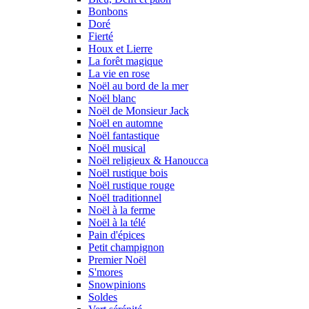
Bonbons
Doré
Fierté
Houx et Lierre
La forêt magique
La vie en rose
Noël au bord de la mer
Noël blanc
Noël de Monsieur Jack
Noël en automne
Noël fantastique
Noël musical
Noël religieux & Hanoucca
Noël rustique bois
Noël rustique rouge
Noël traditionnel
Noël à la ferme
Noël à la télé
Pain d'épices
Petit champignon
Premier Noël
S'mores
Snowpinions
Soldes