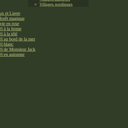
Villages nordiques
x et Lierre
forêt magique
vie en rose
l à la ferme
l à la télé
l au bord de la mer
l blanc
l de Monsieur Jack
l en automne