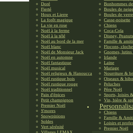
Doré
Bonhommes de
Fierté
Boules de neig
Houx et Lierre
Boules de verre
La forêt magique
Casse-noisette
La vie en rose
Chiens
Noël à la ferme
Coca-Cola
Noël à la télé
Disney, Peanuts
Noël au bord de la mer
Famille & amiti
Noël blanc
Flocons, cloche
Noël de Monsieur Jack
Gnomes, lutins 
Noël en automne
Irlande
Noël fantastique
Laine
Noël musical
Mariage
Noël religieux & Hanoucca
Nourriture & b
Noël rustique bois
Oiseaux & hib
Noël rustique rouge
Peluches
Noël traditionnel
Père Noël
Pain d'épices
Sports, loisirs 
Petit champignon
Vin, bière & sp
Personnalis
Premier Noël
S'mores
Chiens
Snowpinions
Famille & Amit
Soldes
Loisirs et profe
Vert sérénité
Premier Noël
Villages LEMAX