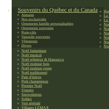
Souvenirs du Québec et du Canada
Hou
Aimants
La 
Nos exclusivités
La 
Ornements famille personalisables
Noë
Ornements souvenirs
Noë
Porte-clés
Noë
Vaisselle souvenirs
Noë
Vêtements
Noë
Divers
Noë
Noël fantastique
Noël musical
Noël religieux & Hanoucca
Noël rustique bois
Noël rustique rouge
Noël traditionnel
Pain d'épices
Petit champignon
Premier Noël
S'mores
Snowpinions
Soldes
Vert sérénité
Villages LEMAX