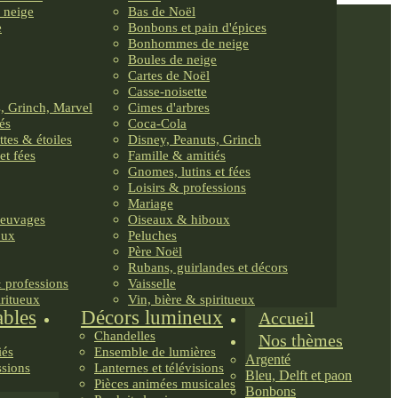
 neige
Bas de Noël
e
Bonbons et pain d'épices
Bonhommes de neige
Boules de neige
Cartes de Noël
Casse-noisette
, Grinch, Marvel
Cimes d'arbres
és
Coca-Cola
ttes & étoiles
Disney, Peanuts, Grinch
et fées
Famille & amitiés
Gnomes, lutins et fées
Loisirs & professions
Mariage
reuvages
Oiseaux & hiboux
oux
Peluches
Père Noël
Rubans, guirlandes et décors
& professions
Vaisselle
iritueux
Vin, bière & spiritueux
ables
Décors lumineux
Accueil
Chandelles
Nos thèmes
iés
Ensemble de lumières
Argenté
ssions
Lanternes et télévisions
Bleu, Delft et paon
Pièces animées musicales
Bonbons