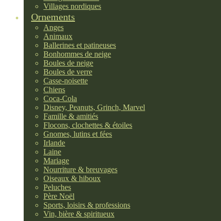
Villages nordiques
Ornements
Anges
Animaux
Ballerines et patineuses
Bonhommes de neige
Boules de neige
Boules de verre
Casse-noisette
Chiens
Coca-Cola
Disney, Peanuts, Grinch, Marvel
Famille & amitiés
Flocons, clochettes & étoiles
Gnomes, lutins et fées
Irlande
Laine
Mariage
Nourriture & breuvages
Oiseaux & hiboux
Peluches
Père Noël
Sports, loisirs & professions
Vin, bière & spiritueux