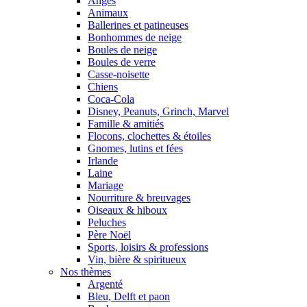
Anges
Animaux
Ballerines et patineuses
Bonhommes de neige
Boules de neige
Boules de verre
Casse-noisette
Chiens
Coca-Cola
Disney, Peanuts, Grinch, Marvel
Famille & amitiés
Flocons, clochettes & étoiles
Gnomes, lutins et fées
Irlande
Laine
Mariage
Nourriture & breuvages
Oiseaux & hiboux
Peluches
Père Noël
Sports, loisirs & professions
Vin, bière & spiritueux
Nos thèmes
Argenté
Bleu, Delft et paon