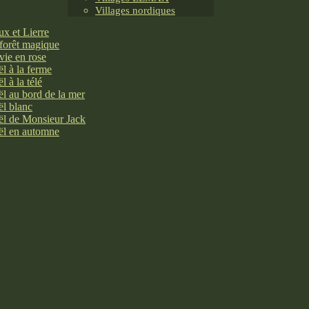
Villages nordiques
x et Lierre
forêt magique
vie en rose
l à la ferme
l à la télé
l au bord de la mer
l blanc
l de Monsieur Jack
l en automne