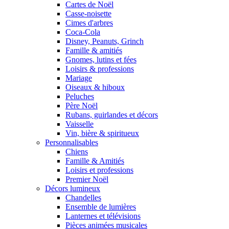
Cartes de Noël
Casse-noisette
Cimes d'arbres
Coca-Cola
Disney, Peanuts, Grinch
Famille & amitiés
Gnomes, lutins et fées
Loisirs & professions
Mariage
Oiseaux & hiboux
Peluches
Père Noël
Rubans, guirlandes et décors
Vaisselle
Vin, bière & spiritueux
Personnalisables
Chiens
Famille & Amitiés
Loisirs et professions
Premier Noël
Décors lumineux
Chandelles
Ensemble de lumières
Lanternes et télévisions
Pièces animées musicales