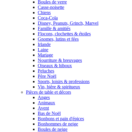
Boules de verre
Casse-noisette
Chiens
Coca-Cola
Disney, Peanuts, Grinch, Marvel
Famille & amitiés
Flocons, clochettes & étoiles
Gnomes, lutins et fées
Irlande
Laine
Mariage
Nourriture & breuvages
Oiseaux & hiboux
Peluches
Père Noël
Sports, loisirs & professions
Vin, bière & spiritueux
Pièces de table et décors
Anges
Animaux
Avent
Bas de Noël
Bonbons et pain d'épices
Bonhommes de neige
Boules de neige