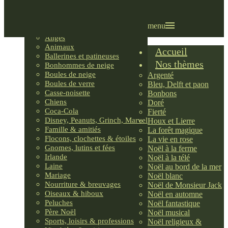
Villages LEMAX
Villages nordiques
Ornements
menu
Anges
Animaux
Accueil
Ballerines et patineuses
Nos thèmes
Bonhommes de neige
Boules de neige
Argenté
Boules de verre
Bleu, Delft et paon
Casse-noisette
Bonbons
Chiens
Doré
Coca-Cola
Fierté
Disney, Peanuts, Grinch, Marvel
Houx et Lierre
Famille & amitiés
La forêt magique
Flocons, clochettes & étoiles
La vie en rose
Gnomes, lutins et fées
Noël à la ferme
Irlande
Noël à la télé
Laine
Noël au bord de la mer
Mariage
Noël blanc
Nourriture & breuvages
Noël de Monsieur Jack
Oiseaux & hiboux
Noël en automne
Peluches
Noël fantastique
Père Noël
Noël musical
Sports, loisirs & professions
Noël religieux &