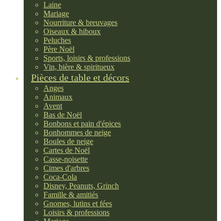
Laine
Mariage
Nourriture & breuvages
Oiseaux & hiboux
Peluches
Père Noël
Sports, loisirs & professions
Vin, bière & spiritueux
Pièces de table et décors
Anges
Animaux
Avent
Bas de Noël
Bonbons et pain d'épices
Bonhommes de neige
Boules de neige
Cartes de Noël
Casse-noisette
Cimes d'arbres
Coca-Cola
Disney, Peanuts, Grinch
Famille & amitiés
Gnomes, lutins et fées
Loisirs & professions