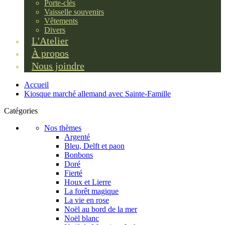
Porte-clés
Vaisselle souvenirs
Vêtements
Divers
L'Atelier
À propos
Nous joindre
Accueil
Kiosque marché allemand avec Sainte-Famille
Catégories
Nos thèmes
Argenté
Bleu, Delft et paon
Bonbons
Doré
Fierté
Houx et Lierre
La forêt magique
La vie en rose
Noël au bord de la mer
Noël blanc