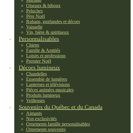
Mariage
Oiseaux & hiboux
Peluches
Père Noël
Rubans, guirlandes et décors
Vaisselle
Vin, bière & spiritueux
Personnalisables
Chiens
Famille & Amitiés
Loisirs et professions
Premier Noël
Décors lumineux
Chandelles
Ensemble de lumières
Lanternes et télévisions
Pièces animées musicales
Produits lumineux
Veilleuses
Souvenirs du Québec et du Canada
Aimants
Nos exclusivités
Ornements famille personalisables
Ornements souvenirs