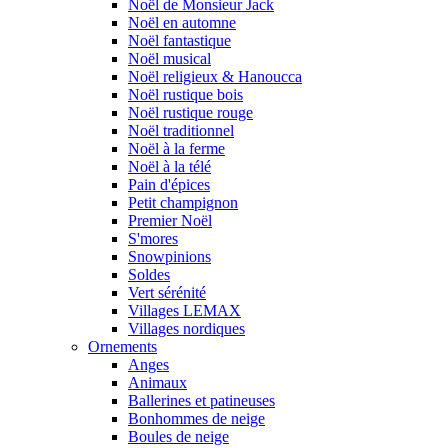
Noël de Monsieur Jack
Noël en automne
Noël fantastique
Noël musical
Noël religieux & Hanoucca
Noël rustique bois
Noël rustique rouge
Noël traditionnel
Noël à la ferme
Noël à la télé
Pain d'épices
Petit champignon
Premier Noël
S'mores
Snowpinions
Soldes
Vert sérénité
Villages LEMAX
Villages nordiques
Ornements
Anges
Animaux
Ballerines et patineuses
Bonhommes de neige
Boules de neige