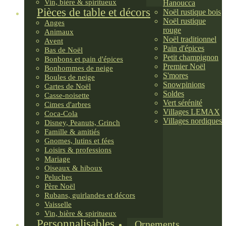
Vin, bière & spiritueux
Hanoucca
Pièces de table et décors
Noël rustique bois
Noël rustique
Anges
rouge
Animaux
Noël traditionnel
Avent
Pain d'épices
Bas de Noël
Petit champignon
Bonbons et pain d'épices
Premier Noël
Bonhommes de neige
S'mores
Boules de neige
Snowpinions
Cartes de Noël
Soldes
Casse-noisette
Vert sérénité
Cimes d'arbres
Villages LEMAX
Coca-Cola
Villages nordiques
Disney, Peanuts, Grinch
Famille & amitiés
Gnomes, lutins et fées
Loisirs & professions
Mariage
Oiseaux & hiboux
Peluches
Père Noël
Rubans, guirlandes et décors
Vaisselle
Vin, bière & spiritueux
Personnalisables
Ornements