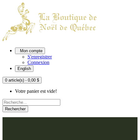
Mon compte
S'enregistrer
Connexion
English
0 article(s) - 0,00 $
Votre panier est vide!
Rechercher
ACCUEIL
L'ATELIER
À PROPOS
Nos thèmes
NOUS JOINDRE
Argenté
Bleu, Delft et paon