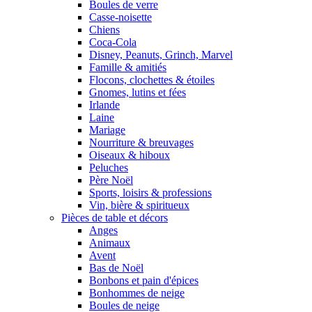
Boules de verre
Casse-noisette
Chiens
Coca-Cola
Disney, Peanuts, Grinch, Marvel
Famille & amitiés
Flocons, clochettes & étoiles
Gnomes, lutins et fées
Irlande
Laine
Mariage
Nourriture & breuvages
Oiseaux & hiboux
Peluches
Père Noël
Sports, loisirs & professions
Vin, bière & spiritueux
Pièces de table et décors
Anges
Animaux
Avent
Bas de Noël
Bonbons et pain d'épices
Bonhommes de neige
Boules de neige