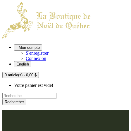
Mon compte
S'enregistrer
Connexion
English
0 article(s) - 0,00 $
Votre panier est vide!
Rechercher
ACCUEIL
L'ATELIER
À PROPOS
Nos thèmes
NOUS JOINDRE
Argenté
Bleu, Delft et paon