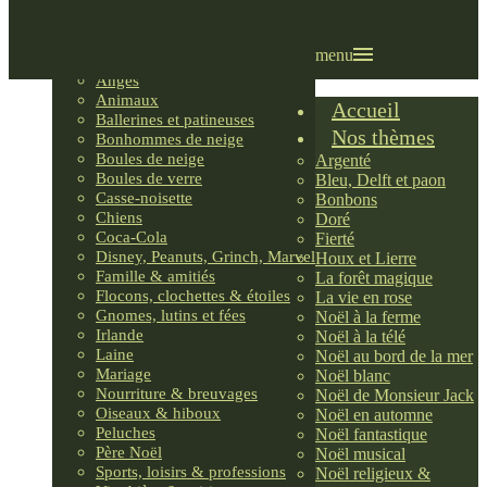
Villages LEMAX
Villages nordiques
Ornements
menu
Anges
Animaux
Accueil
Ballerines et patineuses
Nos thèmes
Bonhommes de neige
Boules de neige
Argenté
Boules de verre
Bleu, Delft et paon
Casse-noisette
Bonbons
Chiens
Doré
Coca-Cola
Fierté
Disney, Peanuts, Grinch, Marvel
Houx et Lierre
Famille & amitiés
La forêt magique
Flocons, clochettes & étoiles
La vie en rose
Gnomes, lutins et fées
Noël à la ferme
Irlande
Noël à la télé
Laine
Noël au bord de la mer
Mariage
Noël blanc
Nourriture & breuvages
Noël de Monsieur Jack
Oiseaux & hiboux
Noël en automne
Peluches
Noël fantastique
Père Noël
Noël musical
Sports, loisirs & professions
Noël religieux &