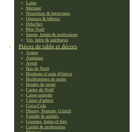
Laine
Mariage
Nourriture & breuvages
Oiseaux & hiboux
Peluches
Père Noël
Sports, loisirs & professions
Vin, bière & spiritueux
Pièces de table et décors
Anges
Animaux
Avent
Bas de Noël
Bonbons et pain d'épices
Bonhommes de neige
Boules de neige
Cartes de Noël
Casse-noisette
Cimes d'arbres
Coca-Cola
Disney, Peanuts, Grinch
Famille & amitiés
Gnomes, lutins et fées
Loisirs & professions