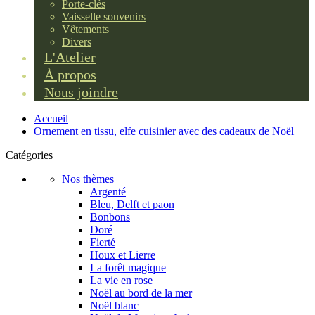
Porte-clés
Vaisselle souvenirs
Vêtements
Divers
L'Atelier
À propos
Nous joindre
Accueil
Ornement en tissu, elfe cuisinier avec des cadeaux de Noël
Catégories
Nos thèmes
Argenté
Bleu, Delft et paon
Bonbons
Doré
Fierté
Houx et Lierre
La forêt magique
La vie en rose
Noël au bord de la mer
Noël blanc