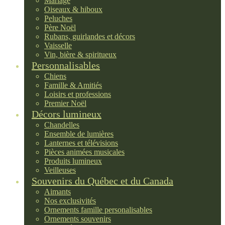
Mariage
Oiseaux & hiboux
Peluches
Père Noël
Rubans, guirlandes et décors
Vaisselle
Vin, bière & spiritueux
Personnalisables
Chiens
Famille & Amitiés
Loisirs et professions
Premier Noël
Décors lumineux
Chandelles
Ensemble de lumières
Lanternes et télévisions
Pièces animées musicales
Produits lumineux
Veilleuses
Souvenirs du Québec et du Canada
Aimants
Nos exclusivités
Ornements famille personalisables
Ornements souvenirs