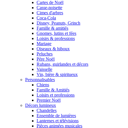
Cartes de Noël
Casse-noisette
Cimes d'arbres
Coca-Cola
Disney, Peanuts, Grinch
Famille & amitiés
Gnomes, lutins et fées
Loisirs & professions
Mariage
Oiseaux & hiboux
Peluches
Père Noël
Rubans, guirlandes et décors
Vaisselle
Vin, bière & spiritueux
Personnalisables
Chiens
Famille & Amitiés
Loisirs et professions
Premier Noël
Décors lumineux
Chandelles
Ensemble de lumières
Lanternes et télévisions
Pièces animées musicales