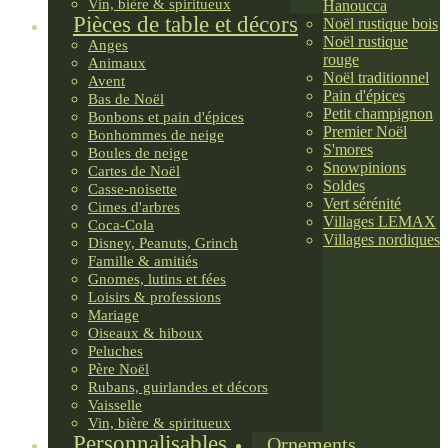
Vin, bière & spiritueux
Hanoucca
Pièces de table et décors
Noël rustique bois
Noël rustique
Anges
rouge
Animaux
Noël traditionnel
Avent
Pain d'épices
Bas de Noël
Petit champignon
Bonbons et pain d'épices
Premier Noël
Bonhommes de neige
S'mores
Boules de neige
Snowpinions
Cartes de Noël
Soldes
Casse-noisette
Vert sérénité
Cimes d'arbres
Villages LEMAX
Coca-Cola
Villages nordiques
Disney, Peanuts, Grinch
Famille & amitiés
Gnomes, lutins et fées
Loisirs & professions
Mariage
Oiseaux & hiboux
Peluches
Père Noël
Rubans, guirlandes et décors
Vaisselle
Vin, bière & spiritueux
Personnalisables
Ornements