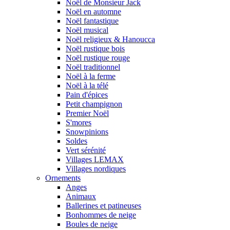
Noël de Monsieur Jack
Noël en automne
Noël fantastique
Noël musical
Noël religieux & Hanoucca
Noël rustique bois
Noël rustique rouge
Noël traditionnel
Noël à la ferme
Noël à la télé
Pain d'épices
Petit champignon
Premier Noël
S'mores
Snowpinions
Soldes
Vert sérénité
Villages LEMAX
Villages nordiques
Ornements
Anges
Animaux
Ballerines et patineuses
Bonhommes de neige
Boules de neige