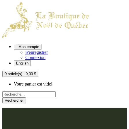
Mon compte
S'enregistrer
Connexion
English
0 article(s) - 0,00 $
Votre panier est vide!
Rechercher
ACCUEIL
L'ATELIER
À PROPOS
Nos thèmes
NOUS JOINDRE
Argenté
Bleu, Delft et paon