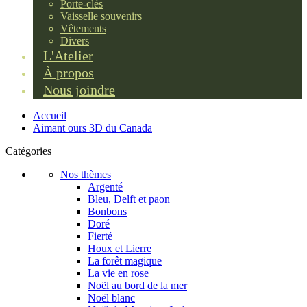
Porte-clés
Vaisselle souvenirs
Vêtements
Divers
L'Atelier
À propos
Nous joindre
Accueil
Aimant ours 3D du Canada
Catégories
Nos thèmes
Argenté
Bleu, Delft et paon
Bonbons
Doré
Fierté
Houx et Lierre
La forêt magique
La vie en rose
Noël au bord de la mer
Noël blanc