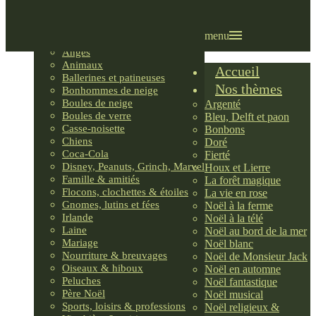
Villages LEMAX
Villages nordiques
Ornements
menu
Anges
Animaux
Accueil
Ballerines et patineuses
Nos thèmes
Bonhommes de neige
Boules de neige
Argenté
Boules de verre
Bleu, Delft et paon
Casse-noisette
Bonbons
Chiens
Doré
Coca-Cola
Fierté
Disney, Peanuts, Grinch, Marvel
Houx et Lierre
Famille & amitiés
La forêt magique
Flocons, clochettes & étoiles
La vie en rose
Gnomes, lutins et fées
Noël à la ferme
Irlande
Noël à la télé
Laine
Noël au bord de la mer
Mariage
Noël blanc
Nourriture & breuvages
Noël de Monsieur Jack
Oiseaux & hiboux
Noël en automne
Peluches
Noël fantastique
Père Noël
Noël musical
Sports, loisirs & professions
Noël religieux &