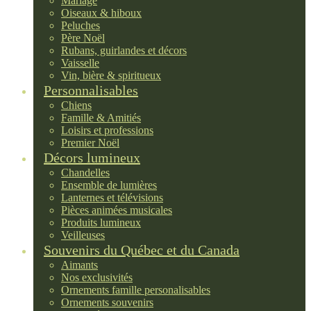
Mariage
Oiseaux & hiboux
Peluches
Père Noël
Rubans, guirlandes et décors
Vaisselle
Vin, bière & spiritueux
Personnalisables
Chiens
Famille & Amitiés
Loisirs et professions
Premier Noël
Décors lumineux
Chandelles
Ensemble de lumières
Lanternes et télévisions
Pièces animées musicales
Produits lumineux
Veilleuses
Souvenirs du Québec et du Canada
Aimants
Nos exclusivités
Ornements famille personalisables
Ornements souvenirs