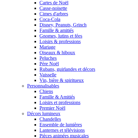
Cartes de Noël
Casse-noisette
Cimes d'arbres
Coca-Cola
Disney, Peanuts, Grinch
Famille & amitiés
Gnomes, lutins et fées
Loisirs & professions
Mariage
Oiseaux & hiboux
Peluches
Père Noël
Rubans, guirlandes et décors
Vaisselle
Vin, bière & spiritueux
Personnalisables
Chiens
Famille & Amitiés
Loisirs et professions
Premier Noël
Décors lumineux
Chandelles
Ensemble de lumières
Lanternes et télévisions
Pièces animées musicales