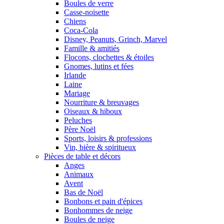
Boules de verre
Casse-noisette
Chiens
Coca-Cola
Disney, Peanuts, Grinch, Marvel
Famille & amitiés
Flocons, clochettes & étoiles
Gnomes, lutins et fées
Irlande
Laine
Mariage
Nourriture & breuvages
Oiseaux & hiboux
Peluches
Père Noël
Sports, loisirs & professions
Vin, bière & spiritueux
Pièces de table et décors
Anges
Animaux
Avent
Bas de Noël
Bonbons et pain d'épices
Bonhommes de neige
Boules de neige