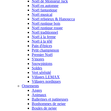
Noël de Monsieur Jack
Noël en automne
Noël fantastique
Noël musical
Noël religieux & Hanoucca
Noël rustique bois
Noël rustique rouge
Noël traditionnel
Noël à la ferme
Noël à la télé
Pain d'épices
Petit champignon
Premier Noël
S'mores
Snowpinions
Soldes
Vert sérénité
Villages LEMAX
Villages nordiques
Ornements
Anges
Animaux
Ballerines et patineuses
Bonhommes de neige
Boules de neige