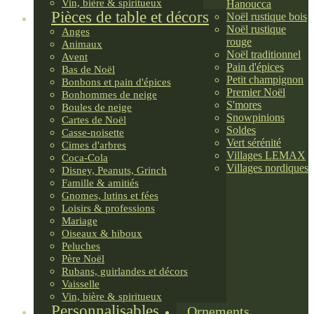
Vin, bière & spiritueux
Hanoucca
Pièces de table et décors
Noël rustique bois
Noël rustique
Anges
rouge
Animaux
Noël traditionnel
Avent
Pain d'épices
Bas de Noël
Petit champignon
Bonbons et pain d'épices
Premier Noël
Bonhommes de neige
S'mores
Boules de neige
Snowpinions
Cartes de Noël
Soldes
Casse-noisette
Vert sérénité
Cimes d'arbres
Villages LEMAX
Coca-Cola
Villages nordiques
Disney, Peanuts, Grinch
Famille & amitiés
Gnomes, lutins et fées
Loisirs & professions
Mariage
Oiseaux & hiboux
Peluches
Père Noël
Rubans, guirlandes et décors
Vaisselle
Vin, bière & spiritueux
Personnalisables
Ornements