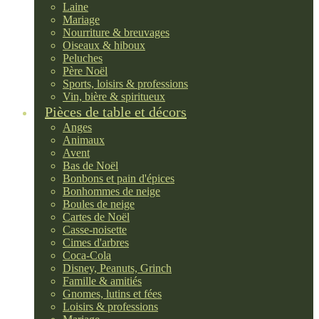
Laine
Mariage
Nourriture & breuvages
Oiseaux & hiboux
Peluches
Père Noël
Sports, loisirs & professions
Vin, bière & spiritueux
Pièces de table et décors
Anges
Animaux
Avent
Bas de Noël
Bonbons et pain d'épices
Bonhommes de neige
Boules de neige
Cartes de Noël
Casse-noisette
Cimes d'arbres
Coca-Cola
Disney, Peanuts, Grinch
Famille & amitiés
Gnomes, lutins et fées
Loisirs & professions