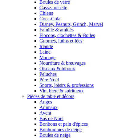
Boules de verre
Casse-noisette
Chiens
Coca-Cola
Disney, Peanuts, Grinch, Marvel
Famille & amitiés
Flocons, clochettes & étoiles
Gnomes, lutins et fées
Irlande
Laine
Mariage
Nourriture & breuvages
Oiseaux & hiboux
Peluches
Père Noël
Sports, loisirs & professions
Vin, bière & spiritueux
Pièces de table et décors
Anges
Animaux
Avent
Bas de Noël
Bonbons et pain d'épices
Bonhommes de neige
Boules de neige