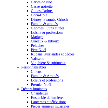
Cartes de Noël
Casse-noisette
Cimes d'arbres
Coca-Cola
Disney, Peanuts, Grinch
Famille & amitiés
Gnomes, lutins et fées
Loisirs & professions
Mariage
Oiseaux & hiboux
Peluches
Père Noël
Rubans, guirlandes et décors
Vaisselle
Vin, bière & spiritueux
Personnalisables
Chiens
Famille & Amitiés
Loisirs et professions
Premier Noël
Décors lumineux
Chandelles
Ensemble de lumières
Lanternes et télévisions
Pièces animées musicales