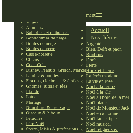
Villages LEMAX
Villages nordiques
Ornements
menu
Anges
Animaux
Accueil
Ballerines et patineuses
Nos thèmes
Bonhommes de neige
Boules de neige
Argenté
Boules de verre
Bleu, Delft et paon
Casse-noisette
Bonbons
Chiens
Doré
Coca-Cola
Fierté
Disney, Peanuts, Grinch, Marvel
Houx et Lierre
Famille & amitiés
La forêt magique
Flocons, clochettes & étoiles
La vie en rose
Gnomes, lutins et fées
Noël à la ferme
Irlande
Noël à la télé
Laine
Noël au bord de la mer
Mariage
Noël blanc
Nourriture & breuvages
Noël de Monsieur Jack
Oiseaux & hiboux
Noël en automne
Peluches
Noël fantastique
Père Noël
Noël musical
Sports, loisirs & professions
Noël religieux &