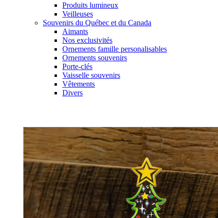
Produits lumineux
Veilleuses
Souvenirs du Québec et du Canada
Aimants
Nos exclusivités
Ornements famille personalisables
Ornements souvenirs
Porte-clés
Vaisselle souvenirs
Vêtements
Divers