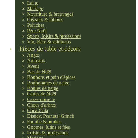
Laine
Mariage
Nourriture & breuvages
Oiseaux & hiboux
Peluches
Père Noël
Sports, loisirs & professions
Vin, bière & spiritueux
Pièces de table et décors
Anges
Animaux
Avent
Bas de Noël
Bonbons et pain d'épices
Bonhommes de neige
Boules de neige
Cartes de Noël
Casse-noisette
Cimes d'arbres
Coca-Cola
Disney, Peanuts, Grinch
Famille & amitiés
Gnomes, lutins et fées
Loisirs & professions