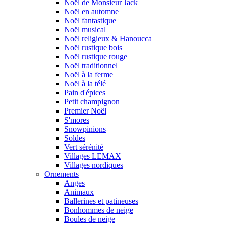
Noël de Monsieur Jack
Noël en automne
Noël fantastique
Noël musical
Noël religieux & Hanoucca
Noël rustique bois
Noël rustique rouge
Noël traditionnel
Noël à la ferme
Noël à la télé
Pain d'épices
Petit champignon
Premier Noël
S'mores
Snowpinions
Soldes
Vert sérénité
Villages LEMAX
Villages nordiques
Ornements
Anges
Animaux
Ballerines et patineuses
Bonhommes de neige
Boules de neige