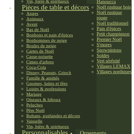
Vin, bière & spiritueux
Hanoucca
Pièces de table et décors
Noël rustique bois
Noël rustique
Anges
rouge
Animaux
Noël traditionnel
Avent
Pain d'épices
Bas de Noël
Petit champignon
Bonbons et pain d'épices
Premier Noël
Bonhommes de neige
S'mores
Boules de neige
Snowpinions
Cartes de Noël
Soldes
Casse-noisette
Vert sérénité
Cimes d'arbres
Villages LEMAX
Coca-Cola
Villages nordiques
Disney, Peanuts, Grinch
Famille & amitiés
Gnomes, lutins et fées
Loisirs & professions
Mariage
Oiseaux & hiboux
Peluches
Père Noël
Rubans, guirlandes et décors
Vaisselle
Vin, bière & spiritueux
Personnalisables
Ornements