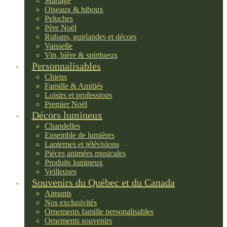
Mariage
Oiseaux & hiboux
Peluches
Père Noël
Rubans, guirlandes et décors
Vaisselle
Vin, bière & spiritueux
Personnalisables
Chiens
Famille & Amitiés
Loisirs et professions
Premier Noël
Décors lumineux
Chandelles
Ensemble de lumières
Lanternes et télévisions
Pièces animées musicales
Produits lumineux
Veilleuses
Souvenirs du Québec et du Canada
Aimants
Nos exclusivités
Ornements famille personalisables
Ornements souvenirs