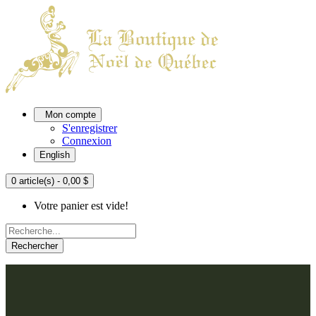
Mon compte
S'enregistrer
Connexion
English
0 article(s) - 0,00 $
Votre panier est vide!
Rechercher
ACCUEIL
L'ATELIER
À PROPOS
Nos thèmes
NOUS JOINDRE
Argenté
Bleu, Delft et paon