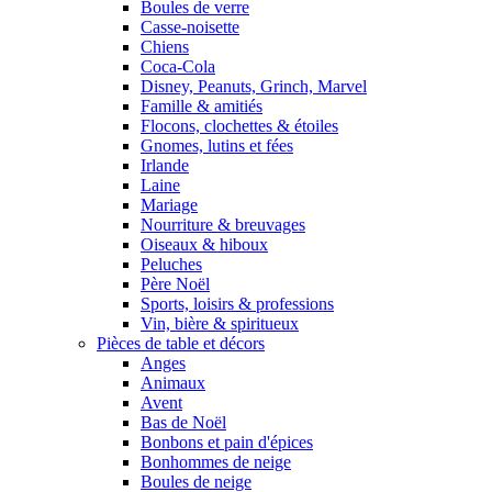
Boules de verre
Casse-noisette
Chiens
Coca-Cola
Disney, Peanuts, Grinch, Marvel
Famille & amitiés
Flocons, clochettes & étoiles
Gnomes, lutins et fées
Irlande
Laine
Mariage
Nourriture & breuvages
Oiseaux & hiboux
Peluches
Père Noël
Sports, loisirs & professions
Vin, bière & spiritueux
Pièces de table et décors
Anges
Animaux
Avent
Bas de Noël
Bonbons et pain d'épices
Bonhommes de neige
Boules de neige