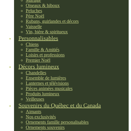
Mariage
Oiseaux & hiboux
Peluches
Père Noël
Rubans, guirlandes et décors
Vaisselle
Vin, bière & spiritueux
Personnalisables
Chiens
Famille & Amitiés
Loisirs et professions
Premier Noël
Décors lumineux
Chandelles
Ensemble de lumières
Lanternes et télévisions
Pièces animées musicales
Produits lumineux
Veilleuses
Souvenirs du Québec et du Canada
Aimants
Nos exclusivités
Ornements famille personalisables
Ornements souvenirs