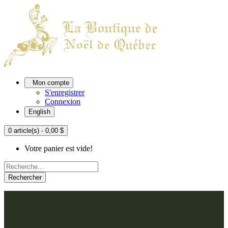
Mon compte
S'enregistrer
Connexion
English
0 article(s) - 0,00 $
Votre panier est vide!
Rechercher
ACCUEIL
L'ATELIER
À PROPOS
Nos thèmes
NOUS JOINDRE
Argenté
Bleu, Delft et paon