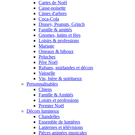
Cartes de Noël
Casse-noisette
Cimes d'arbres
Coca-Cola
Disney, Peanuts, Grinch
Famille & amitiés
Gnomes, lutins et fées
Loisirs & professions
Mariage
Oiseaux & hiboux
Peluches
Père Noël
Rubans, guirlandes et décors
Vaisselle
Vin, bière & spiritueux
Personnalisables
Chiens
Famille & Amitiés
Loisirs et professions
Premier Noël
Décors lumineux
Chandelles
Ensemble de lumières
Lanternes et télévisions
Pièces animées musicales