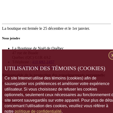
La boutique est fermée le 25 décembre et le 1er janvier.
Nous joindre
La Boutique de Noël de Québec
47 rue de Buade
Québec (QC) G1R 4A2
Téléphone :
418
692-2457
contact@boutiquedenoel.ca
UTILISATION DES TÉMOINS (COOKIES)
Responsable de la protection des renseignements personnels:
Ce site Internet utilise des témoins (cookies) afin de
Pierre Rémi Levesque
sauvegarder vos préférences et améliorer votre expérience
utilisateur. Si vous choisissez de refuser les cookies
Paramètres de témoins (cookies)
optionnels, seulement ceux nécessaires au fonctionnement 
site seront sauvegardés sur votre appareil. Pour plus de déta
Suivez-nous!
concernant l'utilisation des cookies, veuillez vous référer à
notre
politique de confidentialité
.
Facebook