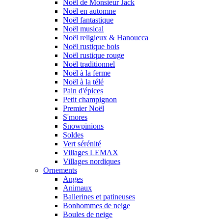
Noël de Monsieur Jack
Noël en automne
Noël fantastique
Noël musical
Noël religieux & Hanoucca
Noël rustique bois
Noël rustique rouge
Noël traditionnel
Noël à la ferme
Noël à la télé
Pain d'épices
Petit champignon
Premier Noël
S'mores
Snowpinions
Soldes
Vert sérénité
Villages LEMAX
Villages nordiques
Ornements
Anges
Animaux
Ballerines et patineuses
Bonhommes de neige
Boules de neige