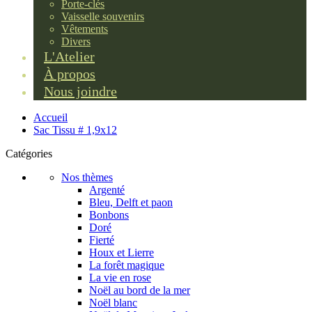
Porte-clés
Vaisselle souvenirs
Vêtements
Divers
L'Atelier
À propos
Nous joindre
Accueil
Sac Tissu # 1,9x12
Catégories
Nos thèmes
Argenté
Bleu, Delft et paon
Bonbons
Doré
Fierté
Houx et Lierre
La forêt magique
La vie en rose
Noël au bord de la mer
Noël blanc