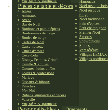
Vin, bière & spiritueux
Hanoucca
Pièces de table et décors
Noël rustique bois
Noël rustique
Anges
rouge
Animaux
Noël traditionnel
Avent
Pain d'épices
Bas de Noël
Petit champignon
Bonbons et pain d'épices
Premier Noël
Bonhommes de neige
S'mores
Boules de neige
Snowpinions
Cartes de Noël
Soldes
Casse-noisette
Vert sérénité
Cimes d'arbres
Villages LEMAX
Coca-Cola
Villages nordiques
Disney, Peanuts, Grinch
Famille & amitiés
Gnomes, lutins et fées
Loisirs & professions
Mariage
Oiseaux & hiboux
Peluches
Père Noël
Rubans, guirlandes et décors
Vaisselle
Vin, bière & spiritueux
Personnalisables
Ornements