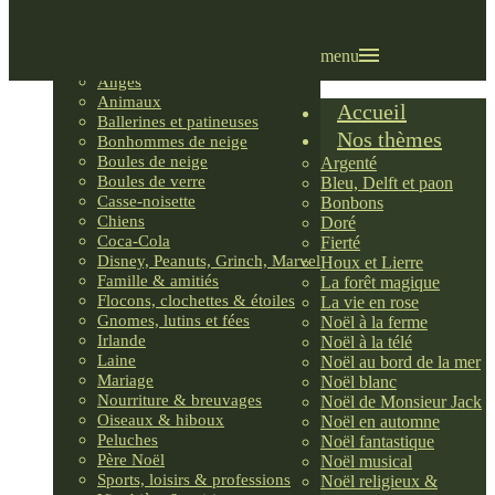
Villages LEMAX
Villages nordiques
Ornements
menu
Anges
Animaux
Accueil
Ballerines et patineuses
Nos thèmes
Bonhommes de neige
Boules de neige
Argenté
Boules de verre
Bleu, Delft et paon
Casse-noisette
Bonbons
Chiens
Doré
Coca-Cola
Fierté
Disney, Peanuts, Grinch, Marvel
Houx et Lierre
Famille & amitiés
La forêt magique
Flocons, clochettes & étoiles
La vie en rose
Gnomes, lutins et fées
Noël à la ferme
Irlande
Noël à la télé
Laine
Noël au bord de la mer
Mariage
Noël blanc
Nourriture & breuvages
Noël de Monsieur Jack
Oiseaux & hiboux
Noël en automne
Peluches
Noël fantastique
Père Noël
Noël musical
Sports, loisirs & professions
Noël religieux &