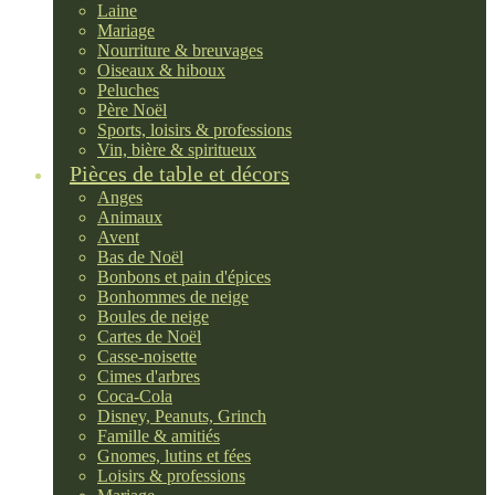
Laine
Mariage
Nourriture & breuvages
Oiseaux & hiboux
Peluches
Père Noël
Sports, loisirs & professions
Vin, bière & spiritueux
Pièces de table et décors
Anges
Animaux
Avent
Bas de Noël
Bonbons et pain d'épices
Bonhommes de neige
Boules de neige
Cartes de Noël
Casse-noisette
Cimes d'arbres
Coca-Cola
Disney, Peanuts, Grinch
Famille & amitiés
Gnomes, lutins et fées
Loisirs & professions