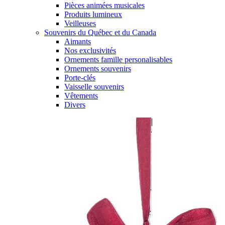
Pièces animées musicales
Produits lumineux
Veilleuses
Souvenirs du Québec et du Canada
Aimants
Nos exclusivités
Ornements famille personalisables
Ornements souvenirs
Porte-clés
Vaisselle souvenirs
Vêtements
Divers