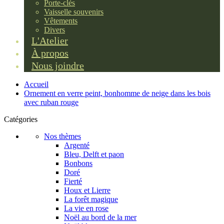
Porte-clés
Vaisselle souvenirs
Vêtements
Divers
L'Atelier
À propos
Nous joindre
Accueil
Ornement en verre peint, bonhomme de neige dans les bois
avec ruban rouge
Catégories
Nos thèmes
Argenté
Bleu, Delft et paon
Bonbons
Doré
Fierté
Houx et Lierre
La forêt magique
La vie en rose
Noël au bord de la mer