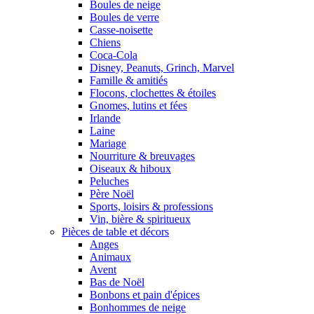
Boules de neige
Boules de verre
Casse-noisette
Chiens
Coca-Cola
Disney, Peanuts, Grinch, Marvel
Famille & amitiés
Flocons, clochettes & étoiles
Gnomes, lutins et fées
Irlande
Laine
Mariage
Nourriture & breuvages
Oiseaux & hiboux
Peluches
Père Noël
Sports, loisirs & professions
Vin, bière & spiritueux
Pièces de table et décors
Anges
Animaux
Avent
Bas de Noël
Bonbons et pain d'épices
Bonhommes de neige