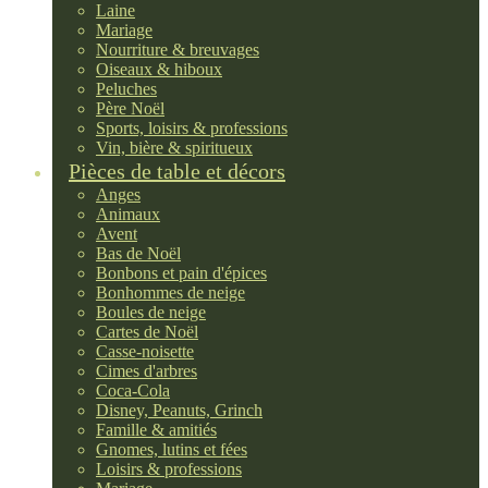
Laine
Mariage
Nourriture & breuvages
Oiseaux & hiboux
Peluches
Père Noël
Sports, loisirs & professions
Vin, bière & spiritueux
Pièces de table et décors
Anges
Animaux
Avent
Bas de Noël
Bonbons et pain d'épices
Bonhommes de neige
Boules de neige
Cartes de Noël
Casse-noisette
Cimes d'arbres
Coca-Cola
Disney, Peanuts, Grinch
Famille & amitiés
Gnomes, lutins et fées
Loisirs & professions