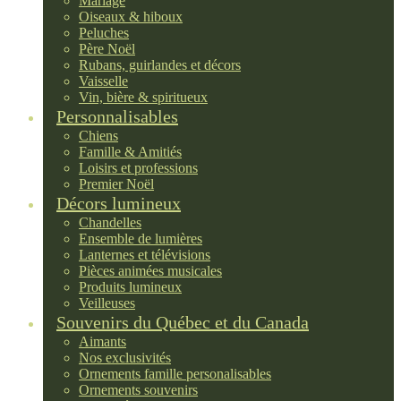
Mariage
Oiseaux & hiboux
Peluches
Père Noël
Rubans, guirlandes et décors
Vaisselle
Vin, bière & spiritueux
Personnalisables
Chiens
Famille & Amitiés
Loisirs et professions
Premier Noël
Décors lumineux
Chandelles
Ensemble de lumières
Lanternes et télévisions
Pièces animées musicales
Produits lumineux
Veilleuses
Souvenirs du Québec et du Canada
Aimants
Nos exclusivités
Ornements famille personalisables
Ornements souvenirs