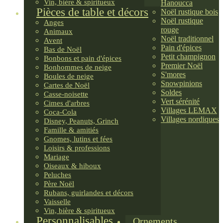
Vin, bière & spiritueux
Hanoucca
Pièces de table et décors
Noël rustique bois
Noël rustique
Anges
rouge
Animaux
Noël traditionnel
Avent
Pain d'épices
Bas de Noël
Petit champignon
Bonbons et pain d'épices
Premier Noël
Bonhommes de neige
S'mores
Boules de neige
Snowpinions
Cartes de Noël
Soldes
Casse-noisette
Vert sérénité
Cimes d'arbres
Villages LEMAX
Coca-Cola
Villages nordiques
Disney, Peanuts, Grinch
Famille & amitiés
Gnomes, lutins et fées
Loisirs & professions
Mariage
Oiseaux & hiboux
Peluches
Père Noël
Rubans, guirlandes et décors
Vaisselle
Vin, bière & spiritueux
Personnalisables
Ornements