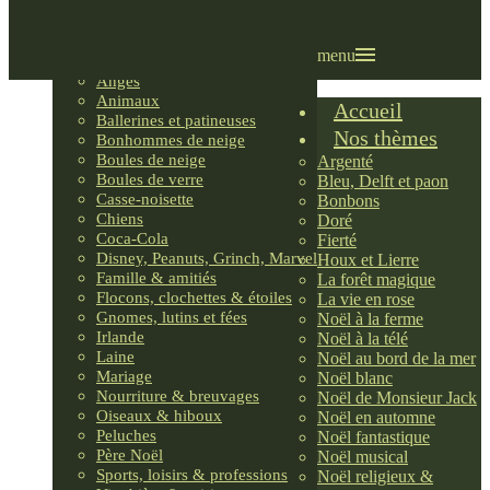
Villages LEMAX
Villages nordiques
Ornements
menu
Anges
Animaux
Accueil
Ballerines et patineuses
Nos thèmes
Bonhommes de neige
Boules de neige
Argenté
Boules de verre
Bleu, Delft et paon
Casse-noisette
Bonbons
Chiens
Doré
Coca-Cola
Fierté
Disney, Peanuts, Grinch, Marvel
Houx et Lierre
Famille & amitiés
La forêt magique
Flocons, clochettes & étoiles
La vie en rose
Gnomes, lutins et fées
Noël à la ferme
Irlande
Noël à la télé
Laine
Noël au bord de la mer
Mariage
Noël blanc
Nourriture & breuvages
Noël de Monsieur Jack
Oiseaux & hiboux
Noël en automne
Peluches
Noël fantastique
Père Noël
Noël musical
Sports, loisirs & professions
Noël religieux &