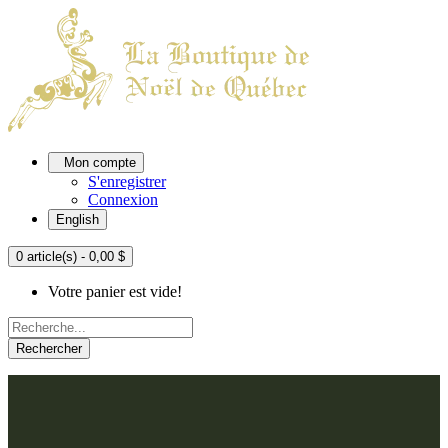
Mon compte
S'enregistrer
Connexion
English
0 article(s) - 0,00 $
Votre panier est vide!
Rechercher
ACCUEIL
L'ATELIER
À PROPOS
Nos thèmes
NOUS JOINDRE
Argenté
Bleu, Delft et paon