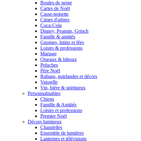
Boules de neige
Cartes de Noël
Casse-noisette
Cimes d'arbres
Coca-Cola
Disney, Peanuts, Grinch
Famille & amitiés
Gnomes, lutins et fées
Loisirs & professions
Mariage
Oiseaux & hiboux
Peluches
Père Noël
Rubans, guirlandes et décors
Vaisselle
Vin, bière & spiritueux
Personnalisables
Chiens
Famille & Amitiés
Loisirs et professions
Premier Noël
Décors lumineux
Chandelles
Ensemble de lumières
Lanternes et télévisions