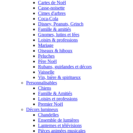
Cartes de Noël
Casse-noisette
Cimes d'arbres
Coca-Cola
Disney, Peanuts, Grinch
Famille & amitiés
Gnomes, lutins et fées
Loisirs & professions
Mariage
Oiseaux & hiboux
Peluches
Père Noël
Rubans, guirlandes et décors
Vaisselle
Vin, bière & spiritueux
Personnalisables
Chiens
Famille & Amitiés
Loisirs et professions
Premier Noël
Décors lumineux
Chandelles
Ensemble de lumières
Lanternes et télévisions
Pièces animées musicales