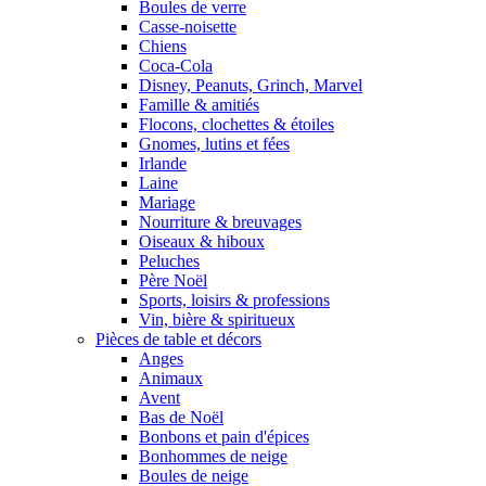
Boules de verre
Casse-noisette
Chiens
Coca-Cola
Disney, Peanuts, Grinch, Marvel
Famille & amitiés
Flocons, clochettes & étoiles
Gnomes, lutins et fées
Irlande
Laine
Mariage
Nourriture & breuvages
Oiseaux & hiboux
Peluches
Père Noël
Sports, loisirs & professions
Vin, bière & spiritueux
Pièces de table et décors
Anges
Animaux
Avent
Bas de Noël
Bonbons et pain d'épices
Bonhommes de neige
Boules de neige