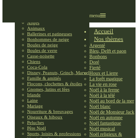
Villages LEMAX
Villages nordiques
Ornements
menu
Anges
Animaux
Accueil
Ballerines et patineuses
Nos thèmes
Bonhommes de neige
Boules de neige
Argenté
Boules de verre
Bleu, Delft et paon
Casse-noisette
Bonbons
Chiens
Doré
Coca-Cola
Fierté
Disney, Peanuts, Grinch, Marvel
Houx et Lierre
Famille & amitiés
La forêt magique
Flocons, clochettes & étoiles
La vie en rose
Gnomes, lutins et fées
Noël à la ferme
Irlande
Noël à la télé
Laine
Noël au bord de la mer
Mariage
Noël blanc
Nourriture & breuvages
Noël de Monsieur Jack
Oiseaux & hiboux
Noël en automne
Peluches
Noël fantastique
Père Noël
Noël musical
Sports, loisirs & professions
Noël religieux &