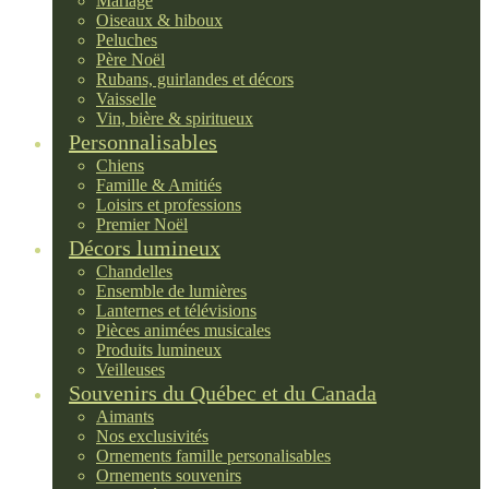
Mariage
Oiseaux & hiboux
Peluches
Père Noël
Rubans, guirlandes et décors
Vaisselle
Vin, bière & spiritueux
Personnalisables
Chiens
Famille & Amitiés
Loisirs et professions
Premier Noël
Décors lumineux
Chandelles
Ensemble de lumières
Lanternes et télévisions
Pièces animées musicales
Produits lumineux
Veilleuses
Souvenirs du Québec et du Canada
Aimants
Nos exclusivités
Ornements famille personalisables
Ornements souvenirs