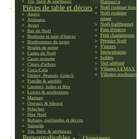
Vin, bière & spiritueux
Hanoucca
Pièces de table et décors
Noël rustique bois
Noël rustique
Anges
rouge
Animaux
Noël traditionnel
Avent
Pain d'épices
Bas de Noël
Petit champignon
Bonbons et pain d'épices
Premier Noël
Bonhommes de neige
S'mores
Boules de neige
Snowpinions
Cartes de Noël
Soldes
Casse-noisette
Vert sérénité
Cimes d'arbres
Villages LEMAX
Coca-Cola
Villages nordiques
Disney, Peanuts, Grinch
Famille & amitiés
Gnomes, lutins et fées
Loisirs & professions
Mariage
Oiseaux & hiboux
Peluches
Père Noël
Rubans, guirlandes et décors
Vaisselle
Vin, bière & spiritueux
Personnalisables
Ornements