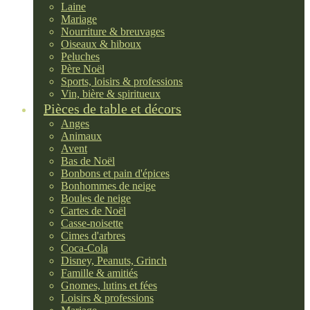
Laine
Mariage
Nourriture & breuvages
Oiseaux & hiboux
Peluches
Père Noël
Sports, loisirs & professions
Vin, bière & spiritueux
Pièces de table et décors
Anges
Animaux
Avent
Bas de Noël
Bonbons et pain d'épices
Bonhommes de neige
Boules de neige
Cartes de Noël
Casse-noisette
Cimes d'arbres
Coca-Cola
Disney, Peanuts, Grinch
Famille & amitiés
Gnomes, lutins et fées
Loisirs & professions