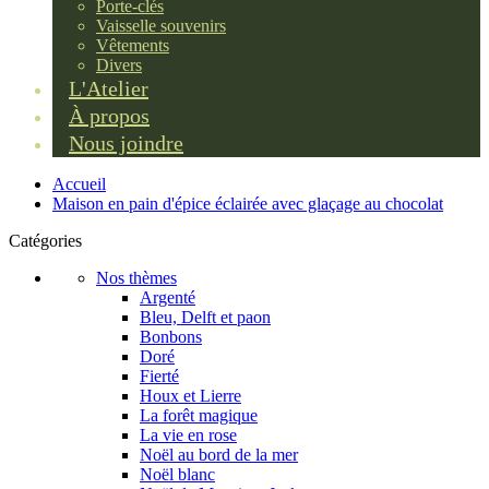
Porte-clés
Vaisselle souvenirs
Vêtements
Divers
L'Atelier
À propos
Nous joindre
Accueil
Maison en pain d'épice éclairée avec glaçage au chocolat
Catégories
Nos thèmes
Argenté
Bleu, Delft et paon
Bonbons
Doré
Fierté
Houx et Lierre
La forêt magique
La vie en rose
Noël au bord de la mer
Noël blanc