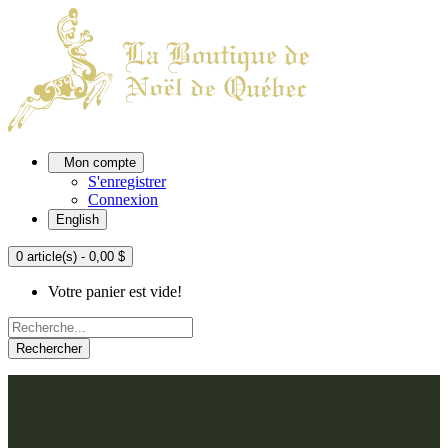
Mon compte
S'enregistrer
Connexion
English
0 article(s) - 0,00 $
Votre panier est vide!
Rechercher
ACCUEIL
L'ATELIER
À PROPOS
Nos thèmes
NOUS JOINDRE
Argenté
Bleu, Delft et paon