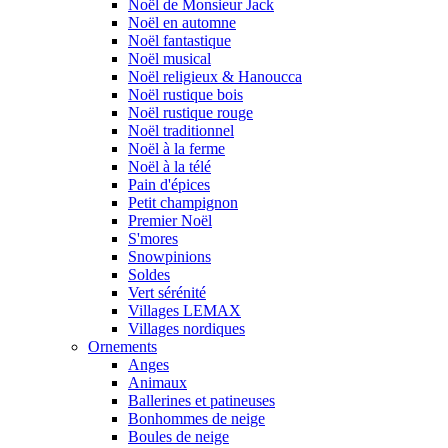
Noël de Monsieur Jack
Noël en automne
Noël fantastique
Noël musical
Noël religieux & Hanoucca
Noël rustique bois
Noël rustique rouge
Noël traditionnel
Noël à la ferme
Noël à la télé
Pain d'épices
Petit champignon
Premier Noël
S'mores
Snowpinions
Soldes
Vert sérénité
Villages LEMAX
Villages nordiques
Ornements
Anges
Animaux
Ballerines et patineuses
Bonhommes de neige
Boules de neige