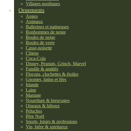
Villages nordiques
Ornements
Anges
Animaux
Ballerines et patineuses
Bonhommes de neige
Boules de neige
Boules de verre
Casse-noisette
Chiens
Coca-Cola
Disney, Peanuts, Grinch, Marvel
Famille & amitiés
Flocons, clochettes & étoiles
Gnomes, lutins et fées
Irlande
Laine
Mariage
Nourriture & breuvages
Oiseaux & hiboux
Peluches
Père Noël
Sports, loisirs & professions
Vin, bière & spiritueux