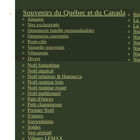
Souvenirs du Québec et du Canada
Hou
Aimants
La 
Nos exclusivités
La 
Ornements famille personalisables
Noë
Ornements souvenirs
Noë
Porte-clés
Noë
Vaisselle souvenirs
Noë
Vêtements
Noë
Divers
Noë
Noël fantastique
Noël musical
Noël religieux & Hanoucca
Noël rustique bois
Noël rustique rouge
Noël traditionnel
Pain d'épices
Petit champignon
Premier Noël
S'mores
Snowpinions
Soldes
Vert sérénité
Villages LEMAX