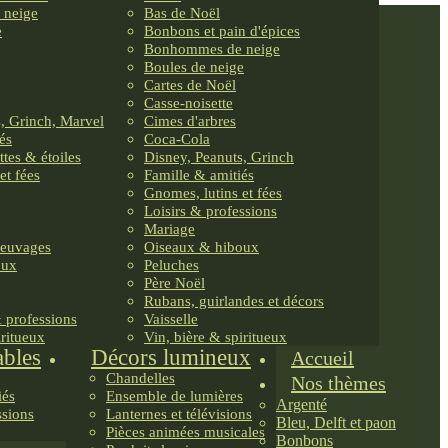
 neige
Bas de Noël
e
Bonbons et pain d'épices
Bonhommes de neige
Boules de neige
Cartes de Noël
Casse-noisette
, Grinch, Marvel
Cimes d'arbres
és
Coca-Cola
ttes & étoiles
Disney, Peanuts, Grinch
et fées
Famille & amitiés
Gnomes, lutins et fées
Loisirs & professions
Mariage
reuvages
Oiseaux & hiboux
oux
Peluches
Père Noël
Rubans, guirlandes et décors
& professions
Vaisselle
iritueux
Vin, bière & spiritueux
ables
Décors lumineux
Accueil
Chandelles
Nos thèmes
iés
Ensemble de lumières
Argenté
ssions
Lanternes et télévisions
Bleu, Delft et paon
Pièces animées musicales
Bonbons