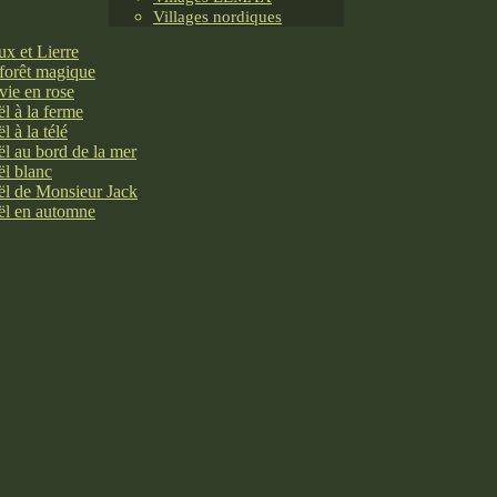
Villages nordiques
x et Lierre
forêt magique
vie en rose
l à la ferme
l à la télé
l au bord de la mer
l blanc
l de Monsieur Jack
l en automne