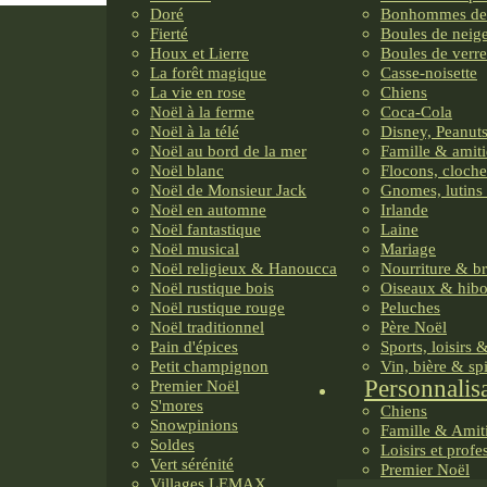
Doré
Bonhommes de
Fierté
Boules de neig
Houx et Lierre
Boules de verre
La forêt magique
Casse-noisette
La vie en rose
Chiens
Noël à la ferme
Coca-Cola
Noël à la télé
Disney, Peanuts
Noël au bord de la mer
Famille & amiti
Noël blanc
Flocons, cloche
Noël de Monsieur Jack
Gnomes, lutins 
Noël en automne
Irlande
Noël fantastique
Laine
Noël musical
Mariage
Noël religieux & Hanoucca
Nourriture & b
Noël rustique bois
Oiseaux & hib
Noël rustique rouge
Peluches
Noël traditionnel
Père Noël
Pain d'épices
Sports, loisirs 
Petit champignon
Vin, bière & sp
Personnalis
Premier Noël
S'mores
Chiens
Snowpinions
Famille & Amit
Soldes
Loisirs et profe
Vert sérénité
Premier Noël
Villages LEMAX