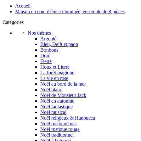
Accueil
Maison en pain d'épice illuminée, ensemble de 8 pièces
Catégories
Nos thèmes
Argenté
Bleu, Delft et paon
Bonbons
Doré
Fierté
Houx et Lierre
La forêt magique
La vie en rose
Noël au bord de la mer
Noël blanc
Noël de Monsieur Jack
Noël en automne
Noël fantastique
Noël musical
Noël religieux & Hanoucca
Noël rustique bois
Noël rustique rouge
Noël traditionnel
Noël à la ferme