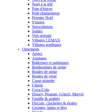
Noël à la télé
Pain d'épices
Petit champignon
Premier Noël
S'mores
Snowpinions
Soldes
Vert sérénité
Villages LEMAX
Villages nordiques
Ornements
Anges
Animaux
Ballerines et patineuses
Bonhommes de neige
Boules de neige
Boules de verre
Casse-noisette
Chiens
Coca-Cola
Disney, Peanuts, Grinch, Marvel
Famille & amitiés
Flocons, clochettes & étoiles
Gnomes, lutins et fées