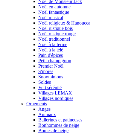
Noël de Monsieur Jack
Noël en automne
Noël fantastique
Noël musical
Noël religieux & Hanoucca
Noël rustique bois
Noël rustique rouge
Noël traditionnel
Noël à la ferme
Noël à la télé
Pain d'épices
Petit champignon
Premier Noël
S'mores
Snowpinions
Soldes
Vert sérénité
Villages LEMAX
Villages nordiques
Ornements
Anges
Animaux
Ballerines et patineuses
Bonhommes de neige
Boules de neige