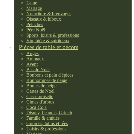
Laine
Mariage
Nourriture & breuvages
Oiseaux & hiboux
Peluches
Père Noël
Sports, loisirs & professions
Vin, bière & spiritueux
Pièces de table et décors
Anges
Animaux
Avent
Bas de Noël
Bonbons et pain d'épices
Bonhommes de neige
Boules de neige
Cartes de Noël
Casse-noisette
Cimes d'arbres
Coca-Cola
Disney, Peanuts, Grinch
Famille & amitiés
Gnomes, lutins et fées
Loisirs & professions