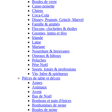
Boules de verre
Casse-noisette
Chiens
Coca-Cola
Disney, Peanuts, Grinch, Marvel
Famille & amitiés
Flocons, clochettes & étoiles
Gnomes, lutins et fées
Irlande
Laine
Mariage
Nourriture & breuvages
Oiseaux & hiboux
Peluches
Père Noël
Sports, loisirs & professions
Vin, bière & spiritueux
Pièces de table et décors
Anges
Animaux
Avent
Bas de Noël
Bonbons et pain d'épices
Bonhommes de neige
Boules de neige