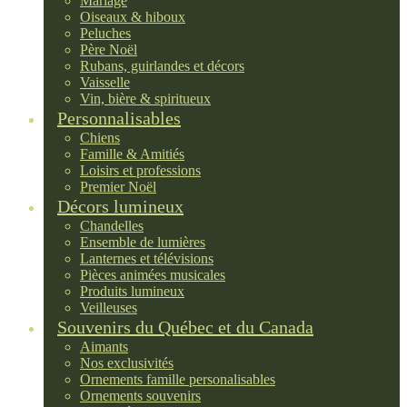
Mariage
Oiseaux & hiboux
Peluches
Père Noël
Rubans, guirlandes et décors
Vaisselle
Vin, bière & spiritueux
Personnalisables
Chiens
Famille & Amitiés
Loisirs et professions
Premier Noël
Décors lumineux
Chandelles
Ensemble de lumières
Lanternes et télévisions
Pièces animées musicales
Produits lumineux
Veilleuses
Souvenirs du Québec et du Canada
Aimants
Nos exclusivités
Ornements famille personalisables
Ornements souvenirs