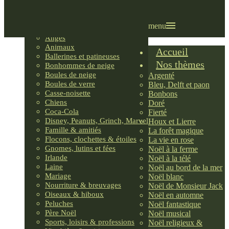
Villages LEMAX
Villages nordiques
Ornements
menu
Anges
Animaux
Accueil
Ballerines et patineuses
Nos thèmes
Bonhommes de neige
Boules de neige
Argenté
Boules de verre
Bleu, Delft et paon
Casse-noisette
Bonbons
Chiens
Doré
Coca-Cola
Fierté
Disney, Peanuts, Grinch, Marvel
Houx et Lierre
Famille & amitiés
La forêt magique
Flocons, clochettes & étoiles
La vie en rose
Gnomes, lutins et fées
Noël à la ferme
Irlande
Noël à la télé
Laine
Noël au bord de la mer
Mariage
Noël blanc
Nourriture & breuvages
Noël de Monsieur Jack
Oiseaux & hiboux
Noël en automne
Peluches
Noël fantastique
Père Noël
Noël musical
Sports, loisirs & professions
Noël religieux &