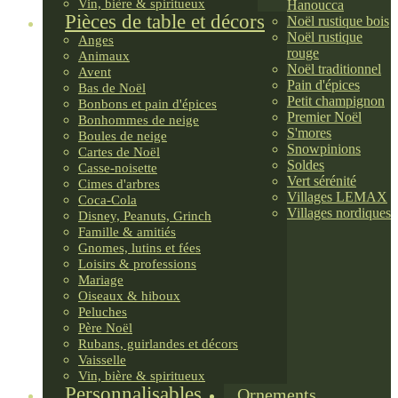
Vin, bière & spiritueux
Hanoucca
Pièces de table et décors
Noël rustique bois
Noël rustique
Anges
rouge
Animaux
Noël traditionnel
Avent
Pain d'épices
Bas de Noël
Petit champignon
Bonbons et pain d'épices
Premier Noël
Bonhommes de neige
S'mores
Boules de neige
Snowpinions
Cartes de Noël
Soldes
Casse-noisette
Vert sérénité
Cimes d'arbres
Villages LEMAX
Coca-Cola
Villages nordiques
Disney, Peanuts, Grinch
Famille & amitiés
Gnomes, lutins et fées
Loisirs & professions
Mariage
Oiseaux & hiboux
Peluches
Père Noël
Rubans, guirlandes et décors
Vaisselle
Vin, bière & spiritueux
Personnalisables
Ornements