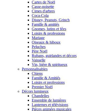
Cartes de Noël
Casse-noisette
Cimes d'arbres
Coca-Cola
Disney, Peanuts, Grinch
Famille & amitiés
Gnomes, lutins et fées
Loisirs & professions
Mariage
Oiseaux & hiboux
Peluches
Père Noël
Rubans, guirlandes et décors
Vaisselle
Vin, bière & spiritueux
Personnalisables
Chiens
Famille & Amitiés
Loisirs et professions
Premier Noël
Décors lumineux
Chandelles
Ensemble de lumières
Lanternes et télévisions
Pièces animées musicales