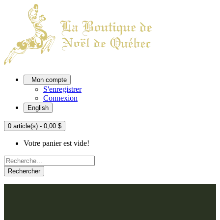
Mon compte
S'enregistrer
Connexion
English
0 article(s) - 0,00 $
Votre panier est vide!
Rechercher
ACCUEIL
L'ATELIER
À PROPOS
Nos thèmes
NOUS JOINDRE
Argenté
Bleu, Delft et paon