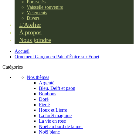
Porte-clés
Vaisselle souvenirs
Vêtements
Divers
L'Atelier
À propos
Nous joindre
Accueil
Ornement Garçon en Pain d'Épice sur Fouet
Catégories
Nos thèmes
Argenté
Bleu, Delft et paon
Bonbons
Doré
Fierté
Houx et Lierre
La forêt magique
La vie en rose
Noël au bord de la mer
Noël blanc