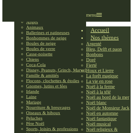
Villages LEMAX
Villages nordiques
Ornements
menu
Anges
Animaux
Accueil
Ballerines et patineuses
Nos thèmes
Bonhommes de neige
Boules de neige
Argenté
Boules de verre
Bleu, Delft et paon
Casse-noisette
Bonbons
Chiens
Doré
Coca-Cola
Fierté
Disney, Peanuts, Grinch, Marvel
Houx et Lierre
Famille & amitiés
La forêt magique
Flocons, clochettes & étoiles
La vie en rose
Gnomes, lutins et fées
Noël à la ferme
Irlande
Noël à la télé
Laine
Noël au bord de la mer
Mariage
Noël blanc
Nourriture & breuvages
Noël de Monsieur Jack
Oiseaux & hiboux
Noël en automne
Peluches
Noël fantastique
Père Noël
Noël musical
Sports, loisirs & professions
Noël religieux &