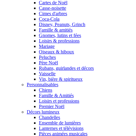
Cartes de Noël
Casse-noisette
Cimes d'arbres
Coca-Cola
Disney, Peanuts, Grinch
Famille & amitiés
Gnomes, lutins et fées
Loisirs & professions
Mariage
Oiseaux & hiboux
Peluches
Père Noël
Rubans, guirlandes et décors
Vaisselle
Vin, bière & spiritueux
Personnalisables
Chiens
Famille & Amitiés
Loisirs et professions
Premier Noël
Décors lumineux
Chandelles
Ensemble de lumières
Lanternes et télévisions
Pièces animées musicales