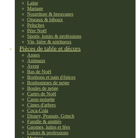
Laine
Mariage
Nourriture & breuvages
Oiseaux & hiboux
Peluches
Père Noël
Sports, loisirs & professions
Vin, bière & spiritueux
Pièces de table et décors
Anges
Animaux
Avent
Bas de Noël
Bonbons et pain d'épices
Bonhommes de neige
Boules de neige
Cartes de Noël
Casse-noisette
Cimes d'arbres
Coca-Cola
Disney, Peanuts, Grinch
Famille & amitiés
Gnomes, lutins et fées
Loisirs & professions