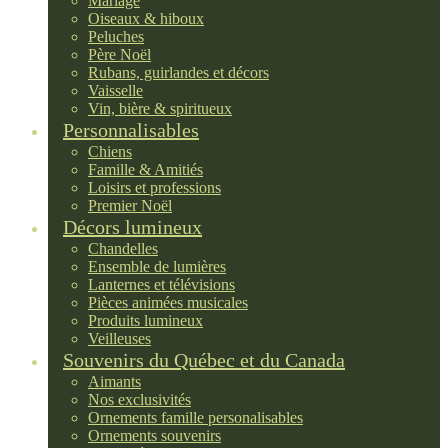
Mariage
Oiseaux & hiboux
Peluches
Père Noël
Rubans, guirlandes et décors
Vaisselle
Vin, bière & spiritueux
Personnalisables
Chiens
Famille & Amitiés
Loisirs et professions
Premier Noël
Décors lumineux
Chandelles
Ensemble de lumières
Lanternes et télévisions
Pièces animées musicales
Produits lumineux
Veilleuses
Souvenirs du Québec et du Canada
Aimants
Nos exclusivités
Ornements famille personalisables
Ornements souvenirs