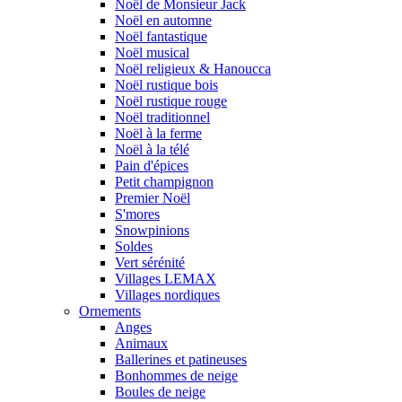
Noël de Monsieur Jack
Noël en automne
Noël fantastique
Noël musical
Noël religieux & Hanoucca
Noël rustique bois
Noël rustique rouge
Noël traditionnel
Noël à la ferme
Noël à la télé
Pain d'épices
Petit champignon
Premier Noël
S'mores
Snowpinions
Soldes
Vert sérénité
Villages LEMAX
Villages nordiques
Ornements
Anges
Animaux
Ballerines et patineuses
Bonhommes de neige
Boules de neige