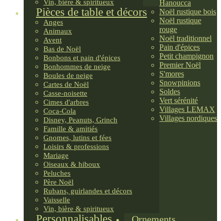
Vin, bière & spiritueux
Hanoucca
Pièces de table et décors
Noël rustique bois
Noël rustique
Anges
rouge
Animaux
Noël traditionnel
Avent
Pain d'épices
Bas de Noël
Petit champignon
Bonbons et pain d'épices
Premier Noël
Bonhommes de neige
S'mores
Boules de neige
Snowpinions
Cartes de Noël
Soldes
Casse-noisette
Vert sérénité
Cimes d'arbres
Villages LEMAX
Coca-Cola
Villages nordiques
Disney, Peanuts, Grinch
Famille & amitiés
Gnomes, lutins et fées
Loisirs & professions
Mariage
Oiseaux & hiboux
Peluches
Père Noël
Rubans, guirlandes et décors
Vaisselle
Vin, bière & spiritueux
Personnalisables
Ornements