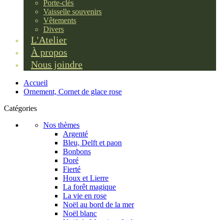
Porte-clés
Vaisselle souvenirs
Vêtements
Divers
L'Atelier
À propos
Nous joindre
Accueil
Ornement, Cornet de glace rose
Catégories
Nos thèmes
Argenté
Bleu, Delft et paon
Bonbons
Doré
Fierté
Houx et Lierre
La forêt magique
La vie en rose
Noël au bord de la mer
Noël blanc