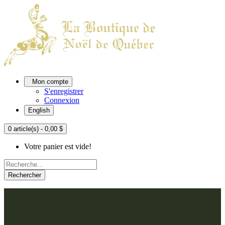
Mon compte
S'enregistrer
Connexion
English
0 article(s) - 0,00 $
Votre panier est vide!
Rechercher
ACCUEIL
L'ATELIER
À PROPOS
Nos thèmes
NOUS JOINDRE
Argenté
Bleu, Delft et paon