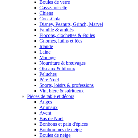
Boules de verre
Casse-noisette
Chiens
Coca-Cola
Disney, Peanuts, Grinch, Marvel
Famille & amitiés
Flocons, clochettes & étoiles
Gnomes, lutins et fées
Irlande
Laine
Mariage
Nourriture & breuvages
Oiseaux & hiboux
Peluches
Père Noël
Sports, loisirs & professions
Vin, bière & spiritueux
Pièces de table et décors
Anges
Animaux
Avent
Bas de Noël
Bonbons et pain d'épices
Bonhommes de neige
Boules de neige