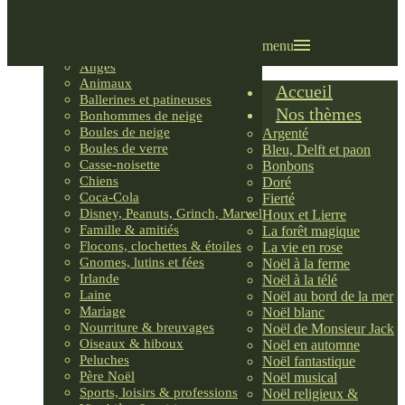
Villages LEMAX
Villages nordiques
Ornements
menu
Anges
Animaux
Accueil
Ballerines et patineuses
Nos thèmes
Bonhommes de neige
Boules de neige
Argenté
Boules de verre
Bleu, Delft et paon
Casse-noisette
Bonbons
Chiens
Doré
Coca-Cola
Fierté
Disney, Peanuts, Grinch, Marvel
Houx et Lierre
Famille & amitiés
La forêt magique
Flocons, clochettes & étoiles
La vie en rose
Gnomes, lutins et fées
Noël à la ferme
Irlande
Noël à la télé
Laine
Noël au bord de la mer
Mariage
Noël blanc
Nourriture & breuvages
Noël de Monsieur Jack
Oiseaux & hiboux
Noël en automne
Peluches
Noël fantastique
Père Noël
Noël musical
Sports, loisirs & professions
Noël religieux &