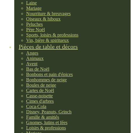
Laine
Mariage
Nourriture & breuvages
Oiseaux & hiboux
Peluches
Père Noël
Sports, loisirs & professions
Vin, bière & spiritueux
Pièces de table et décors
Anges
Animaux
Avent
Bas de Noël
Bonbons et pain d'épices
Bonhommes de neige
Boules de neige
Cartes de Noël
Casse-noisette
Cimes d'arbres
Coca-Cola
Disney, Peanuts, Grinch
Famille & amitiés
Gnomes, lutins et fées
Loisirs & professions