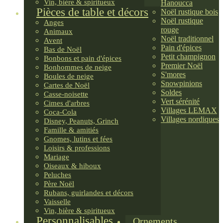
Vin, bière & spiritueux
Hanoucca
Pièces de table et décors
Noël rustique bois
Noël rustique
Anges
rouge
Animaux
Noël traditionnel
Avent
Pain d'épices
Bas de Noël
Petit champignon
Bonbons et pain d'épices
Premier Noël
Bonhommes de neige
S'mores
Boules de neige
Snowpinions
Cartes de Noël
Soldes
Casse-noisette
Vert sérénité
Cimes d'arbres
Villages LEMAX
Coca-Cola
Villages nordiques
Disney, Peanuts, Grinch
Famille & amitiés
Gnomes, lutins et fées
Loisirs & professions
Mariage
Oiseaux & hiboux
Peluches
Père Noël
Rubans, guirlandes et décors
Vaisselle
Vin, bière & spiritueux
Personnalisables
Ornements