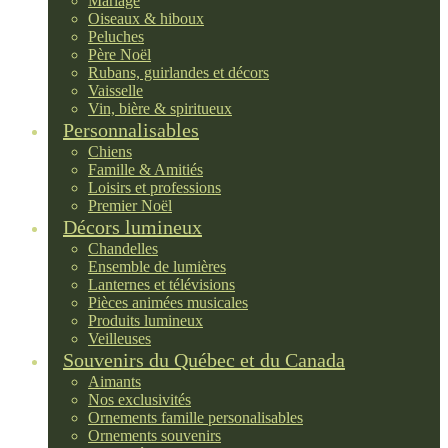
Mariage
Oiseaux & hiboux
Peluches
Père Noël
Rubans, guirlandes et décors
Vaisselle
Vin, bière & spiritueux
Personnalisables
Chiens
Famille & Amitiés
Loisirs et professions
Premier Noël
Décors lumineux
Chandelles
Ensemble de lumières
Lanternes et télévisions
Pièces animées musicales
Produits lumineux
Veilleuses
Souvenirs du Québec et du Canada
Aimants
Nos exclusivités
Ornements famille personalisables
Ornements souvenirs