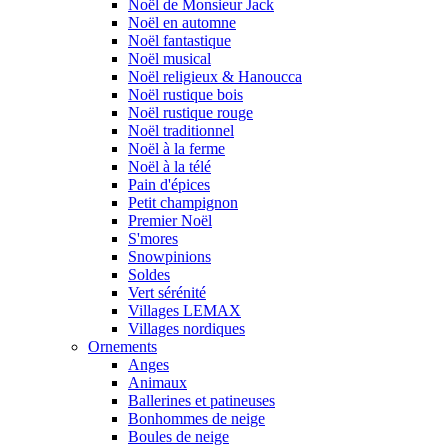
Noël de Monsieur Jack
Noël en automne
Noël fantastique
Noël musical
Noël religieux & Hanoucca
Noël rustique bois
Noël rustique rouge
Noël traditionnel
Noël à la ferme
Noël à la télé
Pain d'épices
Petit champignon
Premier Noël
S'mores
Snowpinions
Soldes
Vert sérénité
Villages LEMAX
Villages nordiques
Ornements
Anges
Animaux
Ballerines et patineuses
Bonhommes de neige
Boules de neige