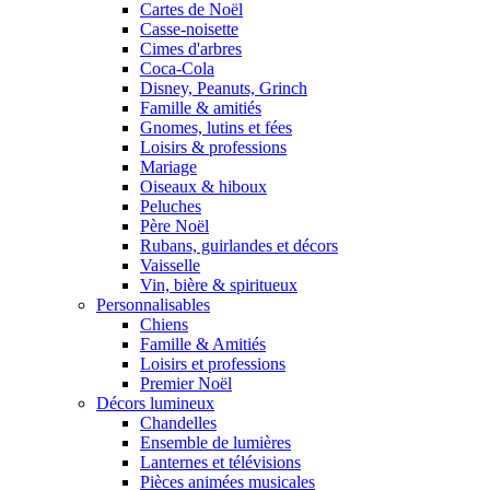
Cartes de Noël
Casse-noisette
Cimes d'arbres
Coca-Cola
Disney, Peanuts, Grinch
Famille & amitiés
Gnomes, lutins et fées
Loisirs & professions
Mariage
Oiseaux & hiboux
Peluches
Père Noël
Rubans, guirlandes et décors
Vaisselle
Vin, bière & spiritueux
Personnalisables
Chiens
Famille & Amitiés
Loisirs et professions
Premier Noël
Décors lumineux
Chandelles
Ensemble de lumières
Lanternes et télévisions
Pièces animées musicales