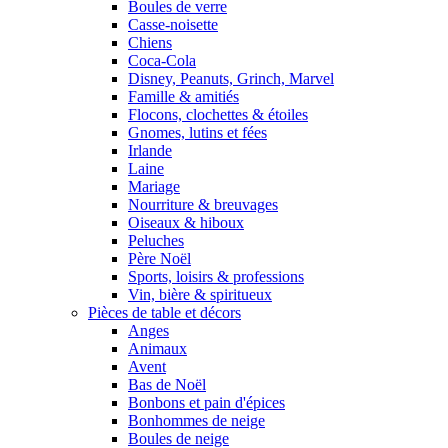
Boules de verre
Casse-noisette
Chiens
Coca-Cola
Disney, Peanuts, Grinch, Marvel
Famille & amitiés
Flocons, clochettes & étoiles
Gnomes, lutins et fées
Irlande
Laine
Mariage
Nourriture & breuvages
Oiseaux & hiboux
Peluches
Père Noël
Sports, loisirs & professions
Vin, bière & spiritueux
Pièces de table et décors
Anges
Animaux
Avent
Bas de Noël
Bonbons et pain d'épices
Bonhommes de neige
Boules de neige