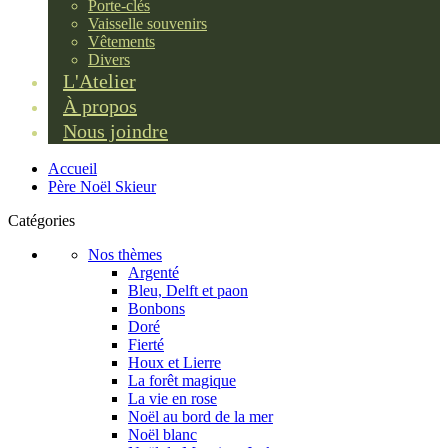
Porte-clés
Vaisselle souvenirs
Vêtements
Divers
L'Atelier
À propos
Nous joindre
Accueil
Père Noël Skieur
Catégories
Nos thèmes
Argenté
Bleu, Delft et paon
Bonbons
Doré
Fierté
Houx et Lierre
La forêt magique
La vie en rose
Noël au bord de la mer
Noël blanc