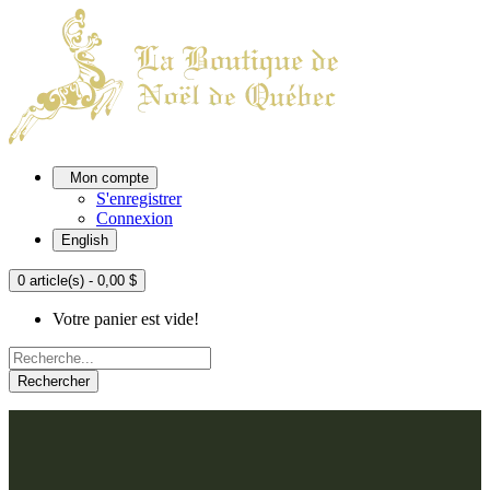
Mon compte
S'enregistrer
Connexion
English
0 article(s) - 0,00 $
Votre panier est vide!
Rechercher
ACCUEIL
L'ATELIER
À PROPOS
Nos thèmes
NOUS JOINDRE
Argenté
Bleu, Delft et paon