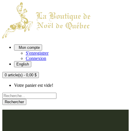
Mon compte
S'enregistrer
Connexion
English
0 article(s) - 0,00 $
Votre panier est vide!
Rechercher
ACCUEIL
L'ATELIER
À PROPOS
Nos thèmes
NOUS JOINDRE
Argenté
Bleu, Delft et paon