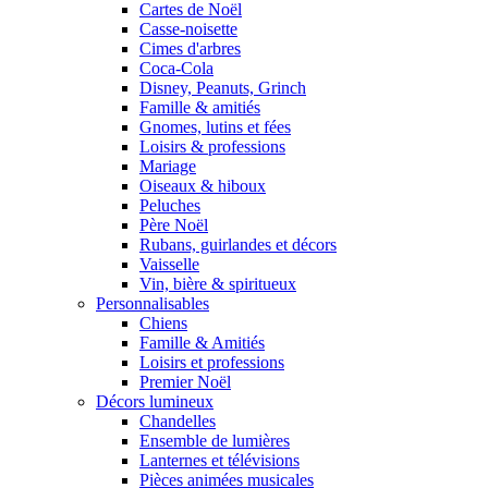
Cartes de Noël
Casse-noisette
Cimes d'arbres
Coca-Cola
Disney, Peanuts, Grinch
Famille & amitiés
Gnomes, lutins et fées
Loisirs & professions
Mariage
Oiseaux & hiboux
Peluches
Père Noël
Rubans, guirlandes et décors
Vaisselle
Vin, bière & spiritueux
Personnalisables
Chiens
Famille & Amitiés
Loisirs et professions
Premier Noël
Décors lumineux
Chandelles
Ensemble de lumières
Lanternes et télévisions
Pièces animées musicales