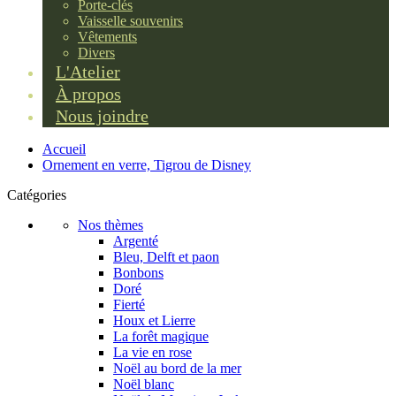
Porte-clés
Vaisselle souvenirs
Vêtements
Divers
L'Atelier
À propos
Nous joindre
Accueil
Ornement en verre, Tigrou de Disney
Catégories
Nos thèmes
Argenté
Bleu, Delft et paon
Bonbons
Doré
Fierté
Houx et Lierre
La forêt magique
La vie en rose
Noël au bord de la mer
Noël blanc