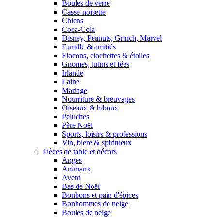
Boules de verre
Casse-noisette
Chiens
Coca-Cola
Disney, Peanuts, Grinch, Marvel
Famille & amitiés
Flocons, clochettes & étoiles
Gnomes, lutins et fées
Irlande
Laine
Mariage
Nourriture & breuvages
Oiseaux & hiboux
Peluches
Père Noël
Sports, loisirs & professions
Vin, bière & spiritueux
Pièces de table et décors
Anges
Animaux
Avent
Bas de Noël
Bonbons et pain d'épices
Bonhommes de neige
Boules de neige