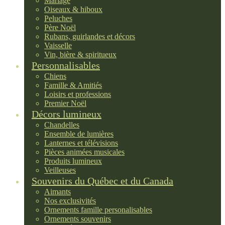
Mariage
Oiseaux & hiboux
Peluches
Père Noël
Rubans, guirlandes et décors
Vaisselle
Vin, bière & spiritueux
Personnalisables
Chiens
Famille & Amitiés
Loisirs et professions
Premier Noël
Décors lumineux
Chandelles
Ensemble de lumières
Lanternes et télévisions
Pièces animées musicales
Produits lumineux
Veilleuses
Souvenirs du Québec et du Canada
Aimants
Nos exclusivités
Ornements famille personalisables
Ornements souvenirs