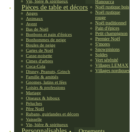
Vin, bière & spiritueux
Hanoucca
Pièces de table et décors
Noël rustique bois
Noël rustique
Anges
rouge
Animaux
Noël traditionnel
Avent
Pain d'épices
Bas de Noël
Petit champignon
Bonbons et pain d'épices
Premier Noël
Bonhommes de neige
S'mores
Boules de neige
Snowpinions
Cartes de Noël
Soldes
Casse-noisette
Vert sérénité
Cimes d'arbres
Villages LEMAX
Coca-Cola
Villages nordiques
Disney, Peanuts, Grinch
Famille & amitiés
Gnomes, lutins et fées
Loisirs & professions
Mariage
Oiseaux & hiboux
Peluches
Père Noël
Rubans, guirlandes et décors
Vaisselle
Vin, bière & spiritueux
Personnalisables
Ornements