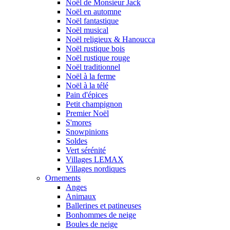
Noël de Monsieur Jack
Noël en automne
Noël fantastique
Noël musical
Noël religieux & Hanoucca
Noël rustique bois
Noël rustique rouge
Noël traditionnel
Noël à la ferme
Noël à la télé
Pain d'épices
Petit champignon
Premier Noël
S'mores
Snowpinions
Soldes
Vert sérénité
Villages LEMAX
Villages nordiques
Ornements
Anges
Animaux
Ballerines et patineuses
Bonhommes de neige
Boules de neige