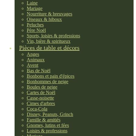
Laine
Mariage
Nourriture & breuvages
Oiseaux & hiboux
Peluches
Père Noël
Sports, loisirs & professions
Vin, bière & spiritueux
Pièces de table et décors
Anges
Animaux
Avent
Bas de Noël
Bonbons et pain d'épices
Bonhommes de neige
Boules de neige
Cartes de Noël
Casse-noisette
Cimes d'arbres
Coca-Cola
Disney, Peanuts, Grinch
Famille & amitiés
Gnomes, lutins et fées
Loisirs & professions