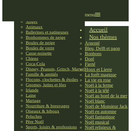
Villages LEMAX
Villages nordiques
Ornements
menu
Anges
Animaux
Accueil
Ballerines et patineuses
Nos thèmes
Bonhommes de neige
Boules de neige
Argenté
Boules de verre
Bleu, Delft et paon
Casse-noisette
Bonbons
Chiens
Doré
Coca-Cola
Fierté
Disney, Peanuts, Grinch, Marvel
Houx et Lierre
Famille & amitiés
La forêt magique
Flocons, clochettes & étoiles
La vie en rose
Gnomes, lutins et fées
Noël à la ferme
Irlande
Noël à la télé
Laine
Noël au bord de la mer
Mariage
Noël blanc
Nourriture & breuvages
Noël de Monsieur Jack
Oiseaux & hiboux
Noël en automne
Peluches
Noël fantastique
Père Noël
Noël musical
Sports, loisirs & professions
Noël religieux &