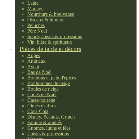
Laine
Mariage
Nourriture & breuvages
Oiseaux & hiboux
Peluches
Père Noël
Sports, loisirs & professions
Vin, bière & spiritueux
Pièces de table et décors
Anges
Animaux
Avent
Bas de Noël
Bonbons et pain d'épices
Bonhommes de neige
Boules de neige
Cartes de Noël
Casse-noisette
Cimes d'arbres
Coca-Cola
Disney, Peanuts, Grinch
Famille & amitiés
Gnomes, lutins et fées
Loisirs & professions