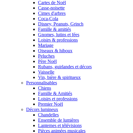
Cartes de Noël
Casse-noisette
Cimes d'arbres
Coca-Cola
Disney, Peanuts, Grinch
Famille & amitiés
Gnomes, lutins et fées
Loisirs & professions
Mariage
Oiseaux & hiboux
Peluches
Père Noël
Rubans, guirlandes et décors
Vaisselle
Vin, bière & spiritueux
Personnalisables
Chiens
Famille & Amitiés
Loisirs et professions
Premier Noël
Décors lumineux
Chandelles
Ensemble de lumières
Lanternes et télévisions
Pièces animées musicales