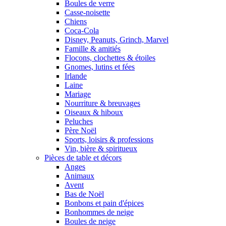
Boules de verre
Casse-noisette
Chiens
Coca-Cola
Disney, Peanuts, Grinch, Marvel
Famille & amitiés
Flocons, clochettes & étoiles
Gnomes, lutins et fées
Irlande
Laine
Mariage
Nourriture & breuvages
Oiseaux & hiboux
Peluches
Père Noël
Sports, loisirs & professions
Vin, bière & spiritueux
Pièces de table et décors
Anges
Animaux
Avent
Bas de Noël
Bonbons et pain d'épices
Bonhommes de neige
Boules de neige