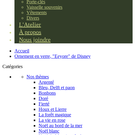
Porte-clés
Vaisselle souvenirs
Vêtements
Divers
L'Atelier
À propos
Nous joindre
Accueil
Ornement en verre, "Eeyore" de Disney
Catégories
Nos thèmes
Argenté
Bleu, Delft et paon
Bonbons
Doré
Fierté
Houx et Lierre
La forêt magique
La vie en rose
Noël au bord de la mer
Noël blanc