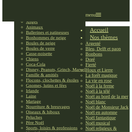
Villages LEMAX
Villages nordiques
Ornements
menu
Anges
Animaux
Accueil
Ballerines et patineuses
Nos thèmes
Bonhommes de neige
Boules de neige
Argenté
Boules de verre
Bleu, Delft et paon
Casse-noisette
Bonbons
Chiens
Doré
Coca-Cola
Fierté
Disney, Peanuts, Grinch, Marvel
Houx et Lierre
Famille & amitiés
La forêt magique
Flocons, clochettes & étoiles
La vie en rose
Gnomes, lutins et fées
Noël à la ferme
Irlande
Noël à la télé
Laine
Noël au bord de la mer
Mariage
Noël blanc
Nourriture & breuvages
Noël de Monsieur Jack
Oiseaux & hiboux
Noël en automne
Peluches
Noël fantastique
Père Noël
Noël musical
Sports, loisirs & professions
Noël religieux &