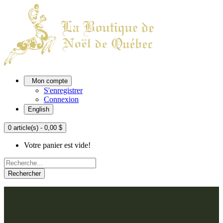
Mon compte
S'enregistrer
Connexion
English
0 article(s) - 0,00 $
Votre panier est vide!
Rechercher
ACCUEIL
L'ATELIER
À PROPOS
Nos thèmes
NOUS JOINDRE
Argenté
Bleu, Delft et paon