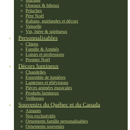
Mariage
Oiseaux & hiboux
Peluches
Père Noël
Rubans, guirlandes et décors
Vaisselle
Vin, bière & spiritueux
Personnalisables
Chiens
Famille & Amitiés
Loisirs et professions
Premier Noël
Décors lumineux
Chandelles
Ensemble de lumières
Lanternes et télévisions
Pièces animées musicales
Produits lumineux
Veilleuses
Souvenirs du Québec et du Canada
Aimants
Nos exclusivités
Ornements famille personalisables
Ornements souvenirs