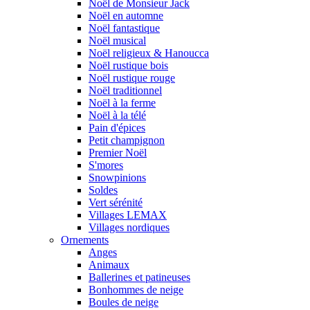
Noël de Monsieur Jack
Noël en automne
Noël fantastique
Noël musical
Noël religieux & Hanoucca
Noël rustique bois
Noël rustique rouge
Noël traditionnel
Noël à la ferme
Noël à la télé
Pain d'épices
Petit champignon
Premier Noël
S'mores
Snowpinions
Soldes
Vert sérénité
Villages LEMAX
Villages nordiques
Ornements
Anges
Animaux
Ballerines et patineuses
Bonhommes de neige
Boules de neige