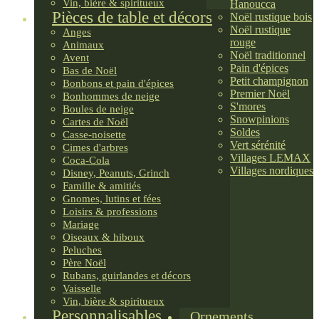
Vin, bière & spiritueux
Hanoucca
Pièces de table et décors
Noël rustique bois
Noël rustique
Anges
rouge
Animaux
Noël traditionnel
Avent
Pain d'épices
Bas de Noël
Petit champignon
Bonbons et pain d'épices
Premier Noël
Bonhommes de neige
S'mores
Boules de neige
Snowpinions
Cartes de Noël
Soldes
Casse-noisette
Vert sérénité
Cimes d'arbres
Villages LEMAX
Coca-Cola
Villages nordiques
Disney, Peanuts, Grinch
Famille & amitiés
Gnomes, lutins et fées
Loisirs & professions
Mariage
Oiseaux & hiboux
Peluches
Père Noël
Rubans, guirlandes et décors
Vaisselle
Vin, bière & spiritueux
Personnalisables
Ornements