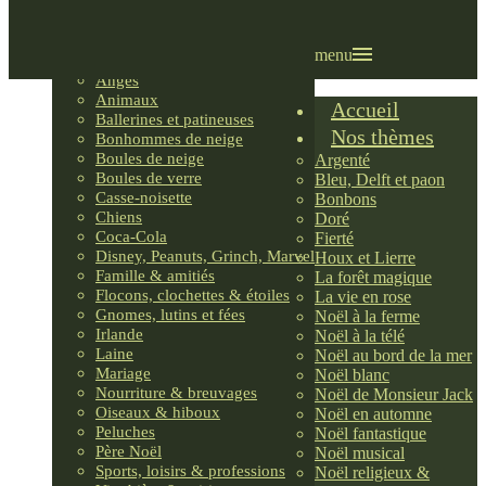
Villages LEMAX
Villages nordiques
Ornements
menu
Anges
Animaux
Accueil
Ballerines et patineuses
Nos thèmes
Bonhommes de neige
Boules de neige
Argenté
Boules de verre
Bleu, Delft et paon
Casse-noisette
Bonbons
Chiens
Doré
Coca-Cola
Fierté
Disney, Peanuts, Grinch, Marvel
Houx et Lierre
Famille & amitiés
La forêt magique
Flocons, clochettes & étoiles
La vie en rose
Gnomes, lutins et fées
Noël à la ferme
Irlande
Noël à la télé
Laine
Noël au bord de la mer
Mariage
Noël blanc
Nourriture & breuvages
Noël de Monsieur Jack
Oiseaux & hiboux
Noël en automne
Peluches
Noël fantastique
Père Noël
Noël musical
Sports, loisirs & professions
Noël religieux &