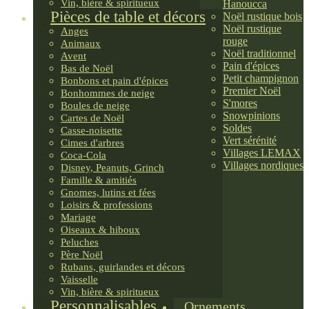
Vin, bière & spiritueux
Hanoucca
Pièces de table et décors
Noël rustique bois
Noël rustique
Anges
rouge
Animaux
Noël traditionnel
Avent
Pain d'épices
Bas de Noël
Petit champignon
Bonbons et pain d'épices
Premier Noël
Bonhommes de neige
S'mores
Boules de neige
Snowpinions
Cartes de Noël
Soldes
Casse-noisette
Vert sérénité
Cimes d'arbres
Villages LEMAX
Coca-Cola
Villages nordiques
Disney, Peanuts, Grinch
Famille & amitiés
Gnomes, lutins et fées
Loisirs & professions
Mariage
Oiseaux & hiboux
Peluches
Père Noël
Rubans, guirlandes et décors
Vaisselle
Vin, bière & spiritueux
Personnalisables
Ornements