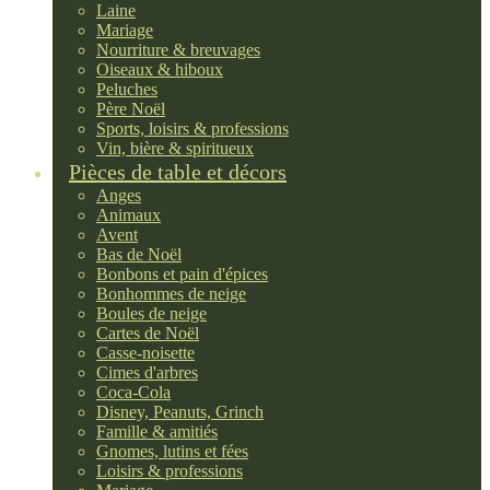
Laine
Mariage
Nourriture & breuvages
Oiseaux & hiboux
Peluches
Père Noël
Sports, loisirs & professions
Vin, bière & spiritueux
Pièces de table et décors
Anges
Animaux
Avent
Bas de Noël
Bonbons et pain d'épices
Bonhommes de neige
Boules de neige
Cartes de Noël
Casse-noisette
Cimes d'arbres
Coca-Cola
Disney, Peanuts, Grinch
Famille & amitiés
Gnomes, lutins et fées
Loisirs & professions