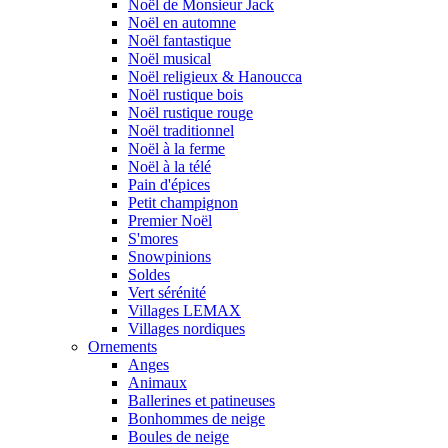
Noël de Monsieur Jack
Noël en automne
Noël fantastique
Noël musical
Noël religieux & Hanoucca
Noël rustique bois
Noël rustique rouge
Noël traditionnel
Noël à la ferme
Noël à la télé
Pain d'épices
Petit champignon
Premier Noël
S'mores
Snowpinions
Soldes
Vert sérénité
Villages LEMAX
Villages nordiques
Ornements
Anges
Animaux
Ballerines et patineuses
Bonhommes de neige
Boules de neige