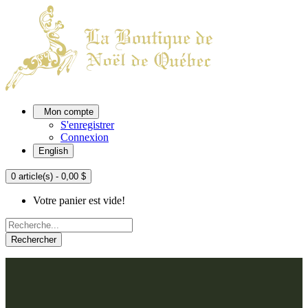
Mon compte
S'enregistrer
Connexion
English
0 article(s) - 0,00 $
Votre panier est vide!
Rechercher
ACCUEIL
L'ATELIER
À PROPOS
Nos thèmes
NOUS JOINDRE
Argenté
Bleu, Delft et paon