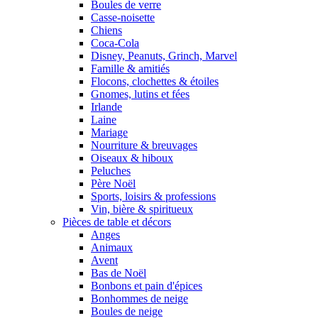
Boules de verre
Casse-noisette
Chiens
Coca-Cola
Disney, Peanuts, Grinch, Marvel
Famille & amitiés
Flocons, clochettes & étoiles
Gnomes, lutins et fées
Irlande
Laine
Mariage
Nourriture & breuvages
Oiseaux & hiboux
Peluches
Père Noël
Sports, loisirs & professions
Vin, bière & spiritueux
Pièces de table et décors
Anges
Animaux
Avent
Bas de Noël
Bonbons et pain d'épices
Bonhommes de neige
Boules de neige