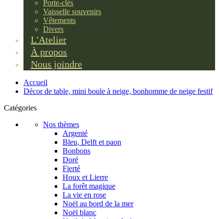
Porte-clés
Vaisselle souvenirs
Vêtements
Divers
L'Atelier
À propos
Nous joindre
Accueil
Décor de table, mini boule à neige, bonhomme de neige festif
Catégories
Nos thèmes
Argenté
Bleu, Delft et paon
Bonbons
Doré
Fierté
Houx et Lierre
La forêt magique
La vie en rose
Noël au bord de la mer
Noël blanc