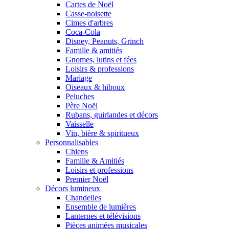
Cartes de Noël
Casse-noisette
Cimes d'arbres
Coca-Cola
Disney, Peanuts, Grinch
Famille & amitiés
Gnomes, lutins et fées
Loisirs & professions
Mariage
Oiseaux & hiboux
Peluches
Père Noël
Rubans, guirlandes et décors
Vaisselle
Vin, bière & spiritueux
Personnalisables
Chiens
Famille & Amitiés
Loisirs et professions
Premier Noël
Décors lumineux
Chandelles
Ensemble de lumières
Lanternes et télévisions
Pièces animées musicales