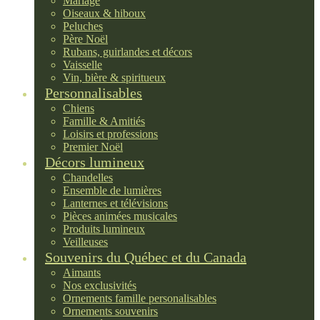
Mariage
Oiseaux & hiboux
Peluches
Père Noël
Rubans, guirlandes et décors
Vaisselle
Vin, bière & spiritueux
Personnalisables
Chiens
Famille & Amitiés
Loisirs et professions
Premier Noël
Décors lumineux
Chandelles
Ensemble de lumières
Lanternes et télévisions
Pièces animées musicales
Produits lumineux
Veilleuses
Souvenirs du Québec et du Canada
Aimants
Nos exclusivités
Ornements famille personalisables
Ornements souvenirs