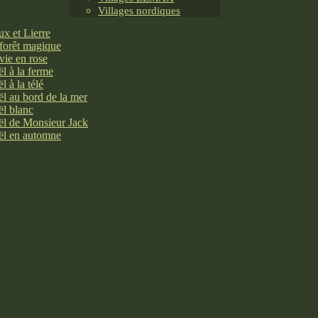
Villages nordiques
x et Lierre
forêt magique
vie en rose
l à la ferme
l à la télé
l au bord de la mer
l blanc
l de Monsieur Jack
l en automne