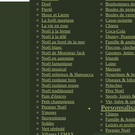
Doré
Bonhommes de
Fierté
Boules de neig
Houx et Lierre
Boules de verre
La forêt magique
Casse-noisette
La vie en rose
Chiens
Noël à la ferme
Coca-Cola
Noël à la télé
Disney, Peanuts
Noël au bord de la mer
Famille & amiti
Noël blanc
Flocons, cloche
Noël de Monsieur Jack
Gnomes, lutins 
Noël en automne
Irlande
Noël fantastique
Laine
Noël musical
Mariage
Noël religieux & Hanoucca
Nourriture & b
Noël rustique bois
Oiseaux & hib
Noël rustique rouge
Peluches
Noël traditionnel
Père Noël
Pain d'épices
Sports, loisirs 
Petit champignon
Vin, bière & sp
Personnalis
Premier Noël
S'mores
Chiens
Snowpinions
Famille & Amit
Soldes
Loisirs et profe
Vert sérénité
Premier Noël
Villages LEMAX