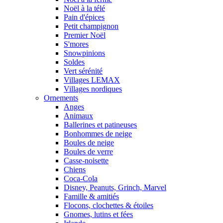
Noël à la télé
Pain d'épices
Petit champignon
Premier Noël
S'mores
Snowpinions
Soldes
Vert sérénité
Villages LEMAX
Villages nordiques
Ornements
Anges
Animaux
Ballerines et patineuses
Bonhommes de neige
Boules de neige
Boules de verre
Casse-noisette
Chiens
Coca-Cola
Disney, Peanuts, Grinch, Marvel
Famille & amitiés
Flocons, clochettes & étoiles
Gnomes, lutins et fées