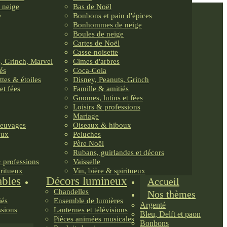
 neige
Bas de Noël
e
Bonbons et pain d'épices
Bonhommes de neige
Boules de neige
Cartes de Noël
Casse-noisette
, Grinch, Marvel
Cimes d'arbres
és
Coca-Cola
ttes & étoiles
Disney, Peanuts, Grinch
et fées
Famille & amitiés
Gnomes, lutins et fées
Loisirs & professions
Mariage
reuvages
Oiseaux & hiboux
oux
Peluches
Père Noël
Rubans, guirlandes et décors
& professions
Vaisselle
iritueux
Vin, bière & spiritueux
ables
Décors lumineux
Accueil
Chandelles
Nos thèmes
iés
Ensemble de lumières
Argenté
ssions
Lanternes et télévisions
Bleu, Delft et paon
Pièces animées musicales
Bonbons