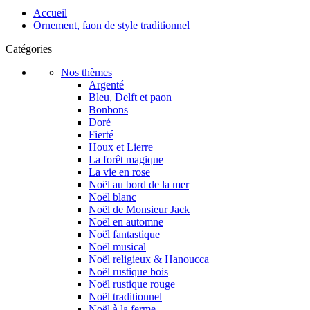
Accueil
Ornement, faon de style traditionnel
Catégories
Nos thèmes
Argenté
Bleu, Delft et paon
Bonbons
Doré
Fierté
Houx et Lierre
La forêt magique
La vie en rose
Noël au bord de la mer
Noël blanc
Noël de Monsieur Jack
Noël en automne
Noël fantastique
Noël musical
Noël religieux & Hanoucca
Noël rustique bois
Noël rustique rouge
Noël traditionnel
Noël à la ferme