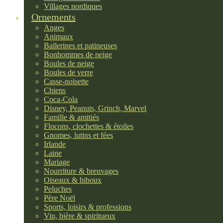
Villages nordiques
Ornements
Anges
Animaux
Ballerines et patineuses
Bonhommes de neige
Boules de neige
Boules de verre
Casse-noisette
Chiens
Coca-Cola
Disney, Peanuts, Grinch, Marvel
Famille & amitiés
Flocons, clochettes & étoiles
Gnomes, lutins et fées
Irlande
Laine
Mariage
Nourriture & breuvages
Oiseaux & hiboux
Peluches
Père Noël
Sports, loisirs & professions
Vin, bière & spiritueux