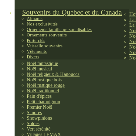
Souvenirs du Québec et du Canada
Hou
Aimants
La 
Nos exclusivités
La 
Ornements famille personalisables
Noë
Ornements souvenirs
Noë
Porte-clés
Noë
Vaisselle souvenirs
Noë
Vêtements
Noë
Divers
Noë
Noël fantastique
Noël musical
Noël religieux & Hanoucca
Noël rustique bois
Noël rustique rouge
Noël traditionnel
Pain d'épices
Petit champignon
Premier Noël
S'mores
Snowpinions
Soldes
Vert sérénité
Villages LEMAX