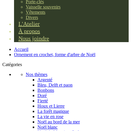
Porte-clés
Vaisselle souvenirs
Vêtements
Divers
L'Atelier
À propos
Nous joindre
Accueil
Ornement en crochet, forme d'arbre de Noël
Catégories
Nos thèmes
Argenté
Bleu, Delft et paon
Bonbons
Doré
Fierté
Houx et Lierre
La forêt magique
La vie en rose
Noël au bord de la mer
Noël blanc