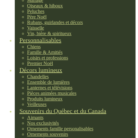
Mariage
Oiseaux & hiboux
Peluches
Père Noël
Rubans, guirlandes et décors
Vaisselle
Vin, bière & spiritueux
Personnalisables
Chiens
Famille & Amitiés
Loisirs et professions
Premier Noël
Décors lumineux
Chandelles
Ensemble de lumières
Lanternes et télévisions
Pièces animées musicales
Produits lumineux
Veilleuses
Souvenirs du Québec et du Canada
Aimants
Nos exclusivités
Ornements famille personalisables
Ornements souvenirs