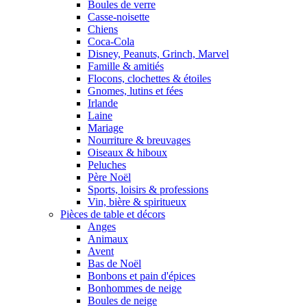
Boules de verre
Casse-noisette
Chiens
Coca-Cola
Disney, Peanuts, Grinch, Marvel
Famille & amitiés
Flocons, clochettes & étoiles
Gnomes, lutins et fées
Irlande
Laine
Mariage
Nourriture & breuvages
Oiseaux & hiboux
Peluches
Père Noël
Sports, loisirs & professions
Vin, bière & spiritueux
Pièces de table et décors
Anges
Animaux
Avent
Bas de Noël
Bonbons et pain d'épices
Bonhommes de neige
Boules de neige