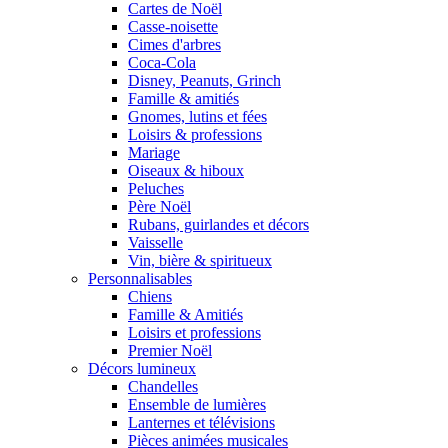
Cartes de Noël
Casse-noisette
Cimes d'arbres
Coca-Cola
Disney, Peanuts, Grinch
Famille & amitiés
Gnomes, lutins et fées
Loisirs & professions
Mariage
Oiseaux & hiboux
Peluches
Père Noël
Rubans, guirlandes et décors
Vaisselle
Vin, bière & spiritueux
Personnalisables
Chiens
Famille & Amitiés
Loisirs et professions
Premier Noël
Décors lumineux
Chandelles
Ensemble de lumières
Lanternes et télévisions
Pièces animées musicales