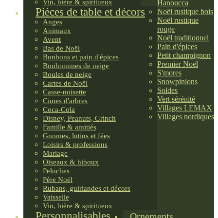
Vin, bière & spiritueux
Hanoucca
Pièces de table et décors
Noël rustique bois
Noël rustique
Anges
rouge
Animaux
Noël traditionnel
Avent
Pain d'épices
Bas de Noël
Petit champignon
Bonbons et pain d'épices
Premier Noël
Bonhommes de neige
S'mores
Boules de neige
Snowpinions
Cartes de Noël
Soldes
Casse-noisette
Vert sérénité
Cimes d'arbres
Villages LEMAX
Coca-Cola
Villages nordiques
Disney, Peanuts, Grinch
Famille & amitiés
Gnomes, lutins et fées
Loisirs & professions
Mariage
Oiseaux & hiboux
Peluches
Père Noël
Rubans, guirlandes et décors
Vaisselle
Vin, bière & spiritueux
Personnalisables
Ornements