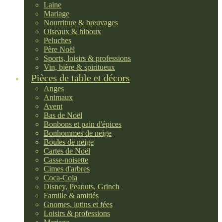
Laine
Mariage
Nourriture & breuvages
Oiseaux & hiboux
Peluches
Père Noël
Sports, loisirs & professions
Vin, bière & spiritueux
Pièces de table et décors
Anges
Animaux
Avent
Bas de Noël
Bonbons et pain d'épices
Bonhommes de neige
Boules de neige
Cartes de Noël
Casse-noisette
Cimes d'arbres
Coca-Cola
Disney, Peanuts, Grinch
Famille & amitiés
Gnomes, lutins et fées
Loisirs & professions