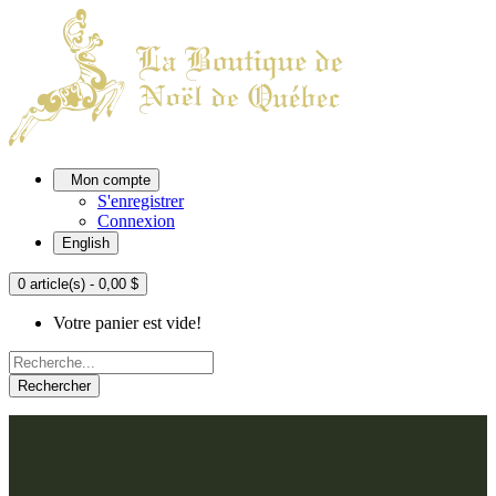
Mon compte
S'enregistrer
Connexion
English
0 article(s) - 0,00 $
Votre panier est vide!
Rechercher
ACCUEIL
L'ATELIER
À PROPOS
Nos thèmes
NOUS JOINDRE
Argenté
Bleu, Delft et paon