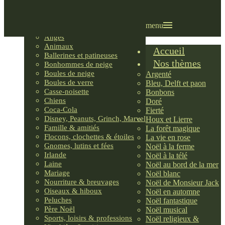
Villages LEMAX
Villages nordiques
Ornements
menu
Anges
Animaux
Accueil
Ballerines et patineuses
Nos thèmes
Bonhommes de neige
Boules de neige
Argenté
Boules de verre
Bleu, Delft et paon
Casse-noisette
Bonbons
Chiens
Doré
Coca-Cola
Fierté
Disney, Peanuts, Grinch, Marvel
Houx et Lierre
Famille & amitiés
La forêt magique
Flocons, clochettes & étoiles
La vie en rose
Gnomes, lutins et fées
Noël à la ferme
Irlande
Noël à la télé
Laine
Noël au bord de la mer
Mariage
Noël blanc
Nourriture & breuvages
Noël de Monsieur Jack
Oiseaux & hiboux
Noël en automne
Peluches
Noël fantastique
Père Noël
Noël musical
Sports, loisirs & professions
Noël religieux &