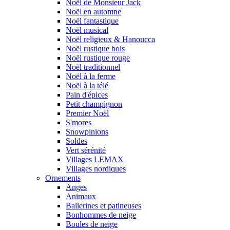
Noël de Monsieur Jack
Noël en automne
Noël fantastique
Noël musical
Noël religieux & Hanoucca
Noël rustique bois
Noël rustique rouge
Noël traditionnel
Noël à la ferme
Noël à la télé
Pain d'épices
Petit champignon
Premier Noël
S'mores
Snowpinions
Soldes
Vert sérénité
Villages LEMAX
Villages nordiques
Ornements
Anges
Animaux
Ballerines et patineuses
Bonhommes de neige
Boules de neige