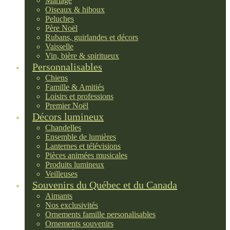
Mariage
Oiseaux & hiboux
Peluches
Père Noël
Rubans, guirlandes et décors
Vaisselle
Vin, bière & spiritueux
Personnalisables
Chiens
Famille & Amitiés
Loisirs et professions
Premier Noël
Décors lumineux
Chandelles
Ensemble de lumières
Lanternes et télévisions
Pièces animées musicales
Produits lumineux
Veilleuses
Souvenirs du Québec et du Canada
Aimants
Nos exclusivités
Ornements famille personalisables
Ornements souvenirs