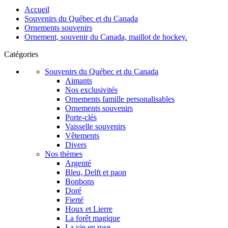
Accueil
Souvenirs du Québec et du Canada
Ornements souvenirs
Ornement, souvenir du Canada, maillot de hockey.
Catégories
Souvenirs du Québec et du Canada
Aimants
Nos exclusivités
Ornements famille personalisables
Ornements souvenirs
Porte-clés
Vaisselle souvenirs
Vêtements
Divers
Nos thèmes
Argenté
Bleu, Delft et paon
Bonbons
Doré
Fierté
Houx et Lierre
La forêt magique
La vie en rose