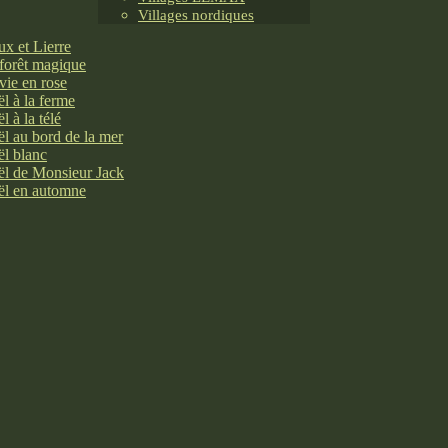
Villages nordiques
x et Lierre
forêt magique
vie en rose
l à la ferme
l à la télé
l au bord de la mer
l blanc
l de Monsieur Jack
l en automne