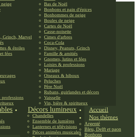
 neige
Bas de Noël
e
Bonbons et pain d'épices
Bonhommes de neige
Boules de neige
Cartes de Noël
Casse-noisette
, Grinch, Marvel
Cimes d'arbres
és
Coca-Cola
ttes & étoiles
Disney, Peanuts, Grinch
et fées
Famille & amitiés
Gnomes, lutins et fées
Loisirs & professions
Mariage
reuvages
Oiseaux & hiboux
oux
Peluches
Père Noël
Rubans, guirlandes et décors
& professions
Vaisselle
iritueux
Vin, bière & spiritueux
ables
Décors lumineux
Accueil
Chandelles
Nos thèmes
iés
Ensemble de lumières
Argenté
ssions
Lanternes et télévisions
Bleu, Delft et paon
Pièces animées musicales
Bonbons