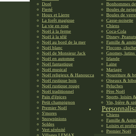
Doré
Bonhommes de
Fierté
Boules de neig
Houx et Lierre
Boules de verre
La forêt magique
Casse-noisette
La vie en rose
Chiens
Noël à la ferme
Coca-Cola
Noël à la télé
Disney, Peanuts
Noël au bord de la mer
Famille & amiti
Noël blanc
Flocons, cloche
Noël de Monsieur Jack
Gnomes, lutins 
Noël en automne
Irlande
Noël fantastique
Laine
Noël musical
Mariage
Noël religieux & Hanoucca
Nourriture & b
Noël rustique bois
Oiseaux & hib
Noël rustique rouge
Peluches
Noël traditionnel
Père Noël
Pain d'épices
Sports, loisirs 
Petit champignon
Vin, bière & sp
Personnalis
Premier Noël
S'mores
Chiens
Snowpinions
Famille & Amit
Soldes
Loisirs et profe
Vert sérénité
Premier Noël
Villages LEMAX