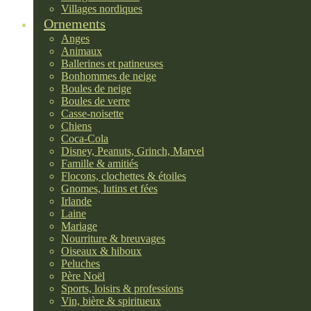
Villages nordiques
Ornements
Anges
Animaux
Ballerines et patineuses
Bonhommes de neige
Boules de neige
Boules de verre
Casse-noisette
Chiens
Coca-Cola
Disney, Peanuts, Grinch, Marvel
Famille & amitiés
Flocons, clochettes & étoiles
Gnomes, lutins et fées
Irlande
Laine
Mariage
Nourriture & breuvages
Oiseaux & hiboux
Peluches
Père Noël
Sports, loisirs & professions
Vin, bière & spiritueux