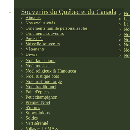
Souvenirs du Québec et du Canada
Hou
Aimants
La 
Nos exclusivités
La 
Ornements famille personalisables
Noë
Ornements souvenirs
Noë
Porte-clés
Noë
Vaisselle souvenirs
Noë
Vêtements
Noë
Divers
Noë
Noël fantastique
Noël musical
Noël religieux & Hanoucca
Noël rustique bois
Noël rustique rouge
Noël traditionnel
Pain d'épices
Petit champignon
Premier Noël
S'mores
Snowpinions
Soldes
Vert sérénité
Villages LEMAX