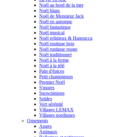
Noël au bord de la mer
Noël blanc
Noël de Monsieur Jack
Noël en automne
Noël fantastique
Noël musical
Noël religieux & Hanoucca
Noël rustique bois
Noël rustique rouge
Noël traditionnel
Noël à la ferme
Noël à la télé
Pain d'épices
Petit champignon
Premier Noël
S'mores
Snowpinions
Soldes
Vert sérénité
Villages LEMAX
Villages nordiques
Ornements
Anges
Animaux