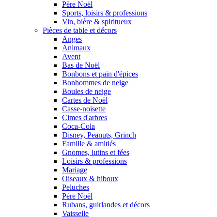
Père Noël
Sports, loisirs & professions
Vin, bière & spiritueux
Pièces de table et décors
Anges
Animaux
Avent
Bas de Noël
Bonbons et pain d'épices
Bonhommes de neige
Boules de neige
Cartes de Noël
Casse-noisette
Cimes d'arbres
Coca-Cola
Disney, Peanuts, Grinch
Famille & amitiés
Gnomes, lutins et fées
Loisirs & professions
Mariage
Oiseaux & hiboux
Peluches
Père Noël
Rubans, guirlandes et décors
Vaisselle