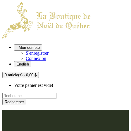
Mon compte
S'enregistrer
Connexion
English
0 article(s) - 0,00 $
Votre panier est vide!
Rechercher
ACCUEIL
L'ATELIER
À PROPOS
Nos thèmes
NOUS JOINDRE
Argenté
Bleu, Delft et paon