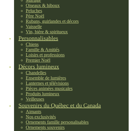
Mariage
Oiseaux & hiboux
Peluches
Père Noël
Rubans, guirlandes et décors
Vaisselle
Vin, bière & spiritueux
Personnalisables
Chiens
Famille & Amitiés
Loisirs et professions
Premier Noël
Décors lumineux
Chandelles
Ensemble de lumières
Lanternes et télévisions
Pièces animées musicales
Produits lumineux
Veilleuses
Souvenirs du Québec et du Canada
Aimants
Nos exclusivités
Ornements famille personalisables
Ornements souvenirs