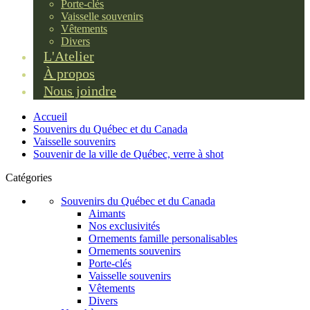
Porte-clés
Vaisselle souvenirs
Vêtements
Divers
L'Atelier
À propos
Nous joindre
Accueil
Souvenirs du Québec et du Canada
Vaisselle souvenirs
Souvenir de la ville de Québec, verre à shot
Catégories
Souvenirs du Québec et du Canada
Aimants
Nos exclusivités
Ornements famille personalisables
Ornements souvenirs
Porte-clés
Vaisselle souvenirs
Vêtements
Divers