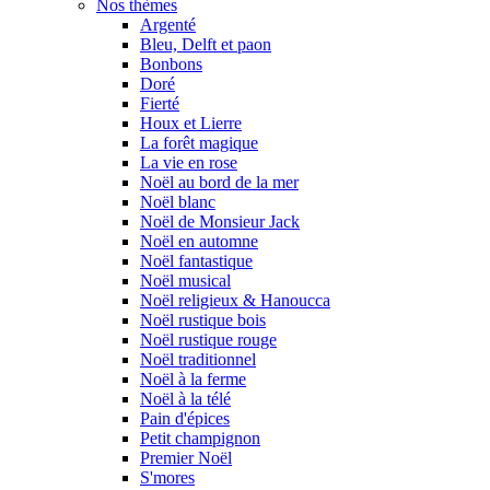
Nos thèmes
Argenté
Bleu, Delft et paon
Bonbons
Doré
Fierté
Houx et Lierre
La forêt magique
La vie en rose
Noël au bord de la mer
Noël blanc
Noël de Monsieur Jack
Noël en automne
Noël fantastique
Noël musical
Noël religieux & Hanoucca
Noël rustique bois
Noël rustique rouge
Noël traditionnel
Noël à la ferme
Noël à la télé
Pain d'épices
Petit champignon
Premier Noël
S'mores