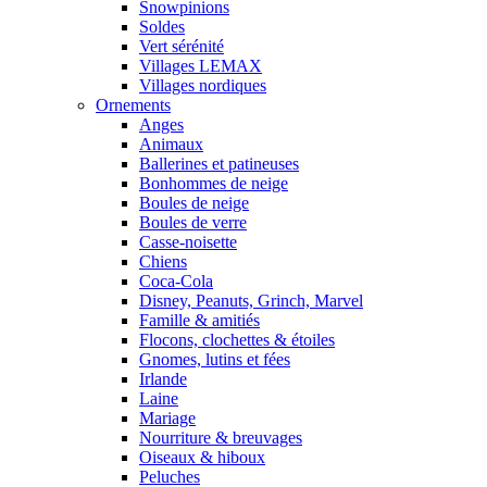
Snowpinions
Soldes
Vert sérénité
Villages LEMAX
Villages nordiques
Ornements
Anges
Animaux
Ballerines et patineuses
Bonhommes de neige
Boules de neige
Boules de verre
Casse-noisette
Chiens
Coca-Cola
Disney, Peanuts, Grinch, Marvel
Famille & amitiés
Flocons, clochettes & étoiles
Gnomes, lutins et fées
Irlande
Laine
Mariage
Nourriture & breuvages
Oiseaux & hiboux
Peluches