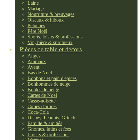
Laine
Mariage
Nourriture & breuvages
Oiseaux & hiboux
Peluches
Père Noël
Sports, loisirs & professions
Vin, bière & spiritueux
Pièces de table et décors
Anges
Animaux
Avent
Bas de Noël
Bonbons et pain d'épices
Bonhommes de neige
Boules de neige
Cartes de Noël
Casse-noisette
Cimes d'arbres
Coca-Cola
Disney, Peanuts, Grinch
Famille & amitiés
Gnomes, lutins et fées
Loisirs & professions