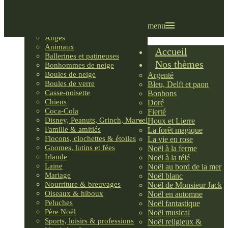
Villages LEMAX
Villages nordiques
Ornements
menu
Anges
Animaux
Accueil
Ballerines et patineuses
Nos thèmes
Bonhommes de neige
Boules de neige
Argenté
Boules de verre
Bleu, Delft et paon
Casse-noisette
Bonbons
Chiens
Doré
Coca-Cola
Fierté
Disney, Peanuts, Grinch, Marvel
Houx et Lierre
Famille & amitiés
La forêt magique
Flocons, clochettes & étoiles
La vie en rose
Gnomes, lutins et fées
Noël à la ferme
Irlande
Noël à la télé
Laine
Noël au bord de la mer
Mariage
Noël blanc
Nourriture & breuvages
Noël de Monsieur Jack
Oiseaux & hiboux
Noël en automne
Peluches
Noël fantastique
Père Noël
Noël musical
Sports, loisirs & professions
Noël religieux &