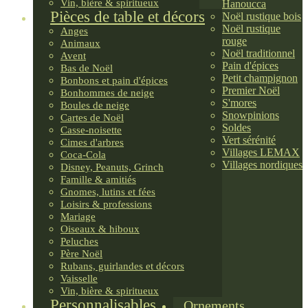
Vin, bière & spiritueux
Hanoucca
Pièces de table et décors
Noël rustique bois
Noël rustique
Anges
rouge
Animaux
Noël traditionnel
Avent
Pain d'épices
Bas de Noël
Petit champignon
Bonbons et pain d'épices
Premier Noël
Bonhommes de neige
S'mores
Boules de neige
Snowpinions
Cartes de Noël
Soldes
Casse-noisette
Vert sérénité
Cimes d'arbres
Villages LEMAX
Coca-Cola
Villages nordiques
Disney, Peanuts, Grinch
Famille & amitiés
Gnomes, lutins et fées
Loisirs & professions
Mariage
Oiseaux & hiboux
Peluches
Père Noël
Rubans, guirlandes et décors
Vaisselle
Vin, bière & spiritueux
Personnalisables
Ornements