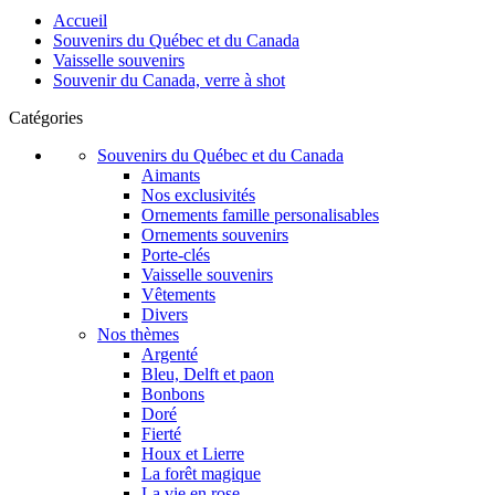
Accueil
Souvenirs du Québec et du Canada
Vaisselle souvenirs
Souvenir du Canada, verre à shot
Catégories
Souvenirs du Québec et du Canada
Aimants
Nos exclusivités
Ornements famille personalisables
Ornements souvenirs
Porte-clés
Vaisselle souvenirs
Vêtements
Divers
Nos thèmes
Argenté
Bleu, Delft et paon
Bonbons
Doré
Fierté
Houx et Lierre
La forêt magique
La vie en rose