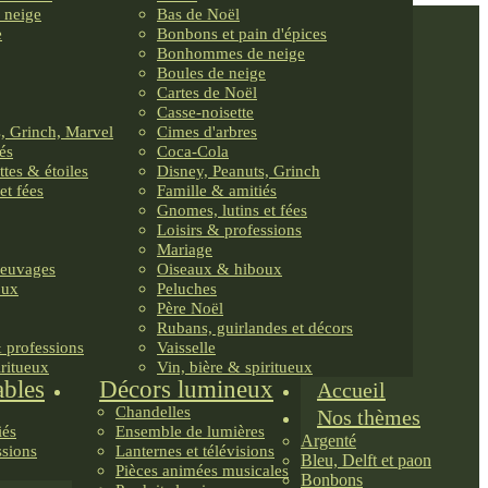
 neige
Bas de Noël
e
Bonbons et pain d'épices
Bonhommes de neige
Boules de neige
Cartes de Noël
Casse-noisette
, Grinch, Marvel
Cimes d'arbres
és
Coca-Cola
ttes & étoiles
Disney, Peanuts, Grinch
et fées
Famille & amitiés
Gnomes, lutins et fées
Loisirs & professions
Mariage
reuvages
Oiseaux & hiboux
oux
Peluches
Père Noël
Rubans, guirlandes et décors
& professions
Vaisselle
iritueux
Vin, bière & spiritueux
ables
Décors lumineux
Accueil
Chandelles
Nos thèmes
iés
Ensemble de lumières
Argenté
ssions
Lanternes et télévisions
Bleu, Delft et paon
Pièces animées musicales
Bonbons