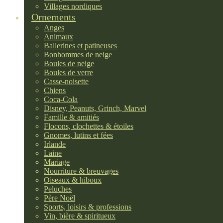
Villages nordiques
Ornements
Anges
Animaux
Ballerines et patineuses
Bonhommes de neige
Boules de neige
Boules de verre
Casse-noisette
Chiens
Coca-Cola
Disney, Peanuts, Grinch, Marvel
Famille & amitiés
Flocons, clochettes & étoiles
Gnomes, lutins et fées
Irlande
Laine
Mariage
Nourriture & breuvages
Oiseaux & hiboux
Peluches
Père Noël
Sports, loisirs & professions
Vin, bière & spiritueux