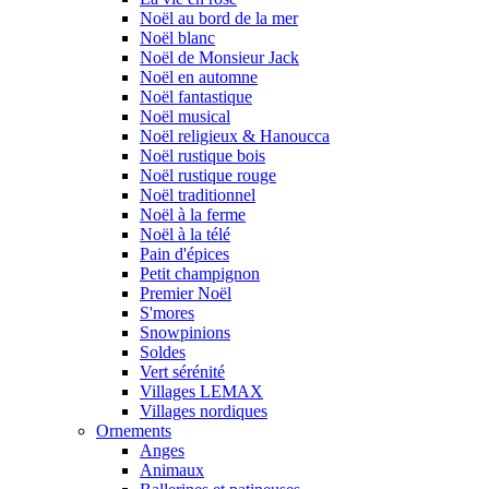
Noël au bord de la mer
Noël blanc
Noël de Monsieur Jack
Noël en automne
Noël fantastique
Noël musical
Noël religieux & Hanoucca
Noël rustique bois
Noël rustique rouge
Noël traditionnel
Noël à la ferme
Noël à la télé
Pain d'épices
Petit champignon
Premier Noël
S'mores
Snowpinions
Soldes
Vert sérénité
Villages LEMAX
Villages nordiques
Ornements
Anges
Animaux