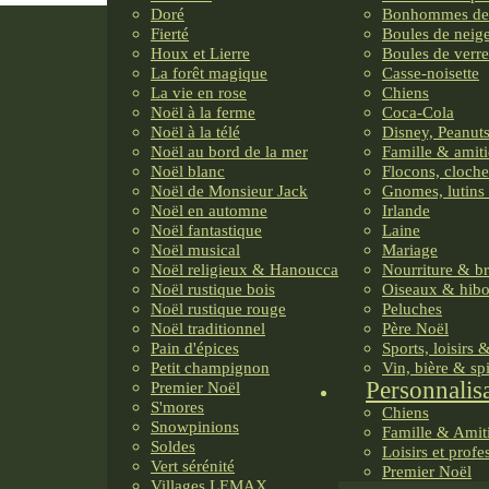
Doré
Bonhommes de
Fierté
Boules de neig
Houx et Lierre
Boules de verre
La forêt magique
Casse-noisette
La vie en rose
Chiens
Noël à la ferme
Coca-Cola
Noël à la télé
Disney, Peanuts
Noël au bord de la mer
Famille & amiti
Noël blanc
Flocons, cloche
Noël de Monsieur Jack
Gnomes, lutins 
Noël en automne
Irlande
Noël fantastique
Laine
Noël musical
Mariage
Noël religieux & Hanoucca
Nourriture & b
Noël rustique bois
Oiseaux & hib
Noël rustique rouge
Peluches
Noël traditionnel
Père Noël
Pain d'épices
Sports, loisirs 
Petit champignon
Vin, bière & sp
Personnalis
Premier Noël
S'mores
Chiens
Snowpinions
Famille & Amit
Soldes
Loisirs et profe
Vert sérénité
Premier Noël
Villages LEMAX