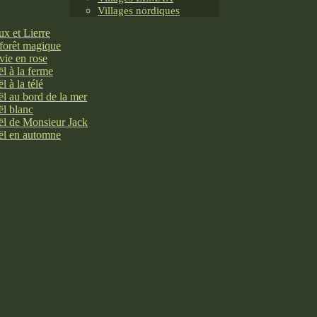
Villages nordiques
x et Lierre
forêt magique
vie en rose
l à la ferme
l à la télé
l au bord de la mer
l blanc
l de Monsieur Jack
l en automne