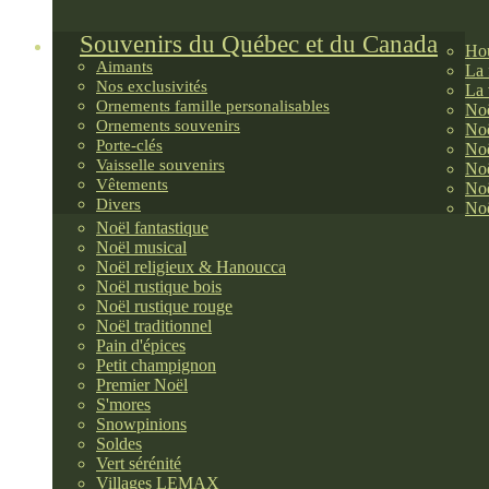
Souvenirs du Québec et du Canada
Hou
Aimants
La 
Nos exclusivités
La 
Ornements famille personalisables
Noë
Ornements souvenirs
Noë
Porte-clés
Noë
Vaisselle souvenirs
Noë
Vêtements
Noë
Divers
Noë
Noël fantastique
Noël musical
Noël religieux & Hanoucca
Noël rustique bois
Noël rustique rouge
Noël traditionnel
Pain d'épices
Petit champignon
Premier Noël
S'mores
Snowpinions
Soldes
Vert sérénité
Villages LEMAX