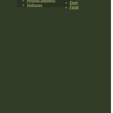
Produits lumineux
Doré
Veilleuses
Fierté