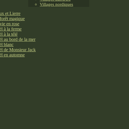
Villages nordiques
x et Lierre
forêt magique
vie en rose
l à la ferme
l à la télé
l au bord de la mer
l blanc
l de Monsieur Jack
l en automne