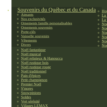
Souvenirs du Québec et du Canada
Hou
Aimants
La 
Nos exclusivités
La 
Ornements famille personalisables
Noë
Ornements souvenirs
Noë
Porte-clés
Noë
Vaisselle souvenirs
Noë
Vêtements
Noë
Divers
Noë
Noël fantastique
Noël musical
Noël religieux & Hanoucca
Noël rustique bois
Noël rustique rouge
Noël traditionnel
Pain d'épices
Petit champignon
Premier Noël
S'mores
Snowpinions
Soldes
Vert sérénité
Villages LEMAX