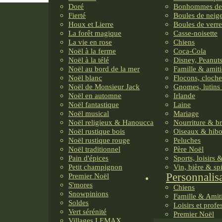
Doré
Bonhommes de
Fierté
Boules de neig
Houx et Lierre
Boules de verre
La forêt magique
Casse-noisette
La vie en rose
Chiens
Noël à la ferme
Coca-Cola
Noël à la télé
Disney, Peanuts
Noël au bord de la mer
Famille & amiti
Noël blanc
Flocons, cloche
Noël de Monsieur Jack
Gnomes, lutins 
Noël en automne
Irlande
Noël fantastique
Laine
Noël musical
Mariage
Noël religieux & Hanoucca
Nourriture & b
Noël rustique bois
Oiseaux & hib
Noël rustique rouge
Peluches
Noël traditionnel
Père Noël
Pain d'épices
Sports, loisirs 
Petit champignon
Vin, bière & sp
Personnalis
Premier Noël
S'mores
Chiens
Snowpinions
Famille & Amit
Soldes
Loisirs et profe
Vert sérénité
Premier Noël
Villages LEMAX