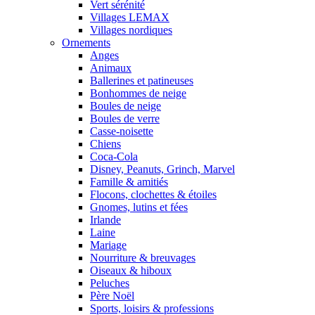
Vert sérénité
Villages LEMAX
Villages nordiques
Ornements
Anges
Animaux
Ballerines et patineuses
Bonhommes de neige
Boules de neige
Boules de verre
Casse-noisette
Chiens
Coca-Cola
Disney, Peanuts, Grinch, Marvel
Famille & amitiés
Flocons, clochettes & étoiles
Gnomes, lutins et fées
Irlande
Laine
Mariage
Nourriture & breuvages
Oiseaux & hiboux
Peluches
Père Noël
Sports, loisirs & professions