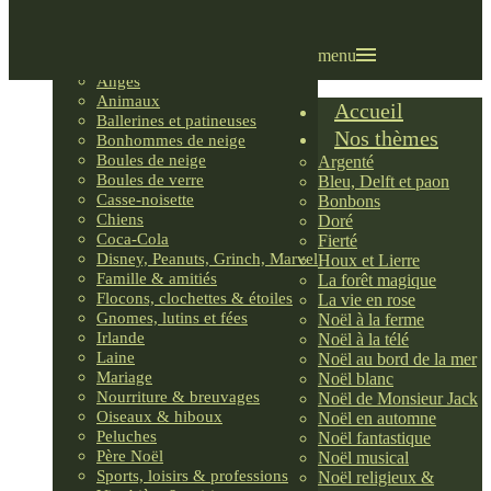
Villages LEMAX
Villages nordiques
Ornements
menu
Anges
Animaux
Accueil
Ballerines et patineuses
Nos thèmes
Bonhommes de neige
Boules de neige
Argenté
Boules de verre
Bleu, Delft et paon
Casse-noisette
Bonbons
Chiens
Doré
Coca-Cola
Fierté
Disney, Peanuts, Grinch, Marvel
Houx et Lierre
Famille & amitiés
La forêt magique
Flocons, clochettes & étoiles
La vie en rose
Gnomes, lutins et fées
Noël à la ferme
Irlande
Noël à la télé
Laine
Noël au bord de la mer
Mariage
Noël blanc
Nourriture & breuvages
Noël de Monsieur Jack
Oiseaux & hiboux
Noël en automne
Peluches
Noël fantastique
Père Noël
Noël musical
Sports, loisirs & professions
Noël religieux &