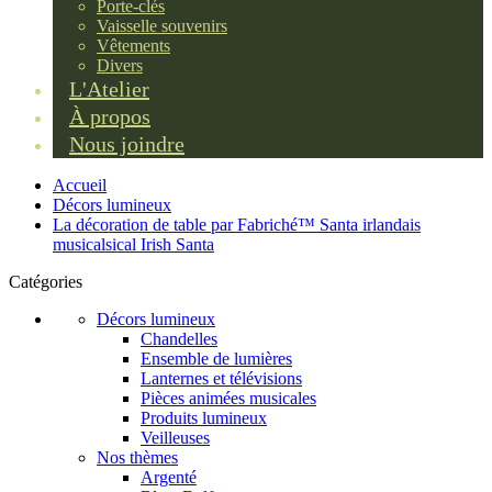
Porte-clés
Vaisselle souvenirs
Vêtements
Divers
L'Atelier
À propos
Nous joindre
Accueil
Décors lumineux
La décoration de table par Fabriché™ Santa irlandais
musicalsical Irish Santa
Catégories
Décors lumineux
Chandelles
Ensemble de lumières
Lanternes et télévisions
Pièces animées musicales
Produits lumineux
Veilleuses
Nos thèmes
Argenté