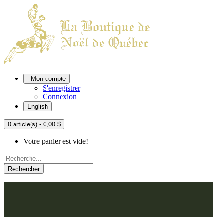
Mon compte
S'enregistrer
Connexion
English
0 article(s) - 0,00 $
Votre panier est vide!
Rechercher
ACCUEIL
L'ATELIER
À PROPOS
Nos thèmes
NOUS JOINDRE
Argenté
Bleu, Delft et paon