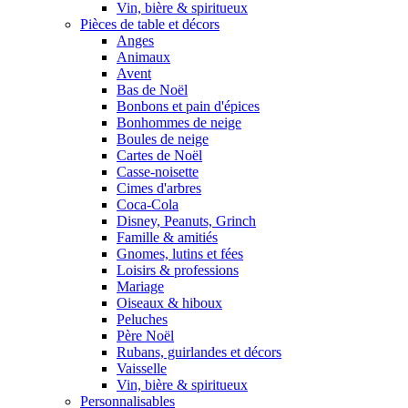
Vin, bière & spiritueux
Pièces de table et décors
Anges
Animaux
Avent
Bas de Noël
Bonbons et pain d'épices
Bonhommes de neige
Boules de neige
Cartes de Noël
Casse-noisette
Cimes d'arbres
Coca-Cola
Disney, Peanuts, Grinch
Famille & amitiés
Gnomes, lutins et fées
Loisirs & professions
Mariage
Oiseaux & hiboux
Peluches
Père Noël
Rubans, guirlandes et décors
Vaisselle
Vin, bière & spiritueux
Personnalisables