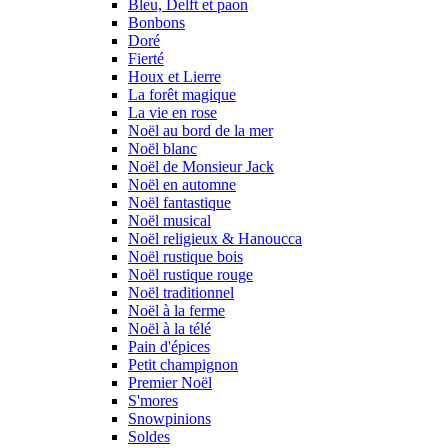
Bleu, Delft et paon
Bonbons
Doré
Fierté
Houx et Lierre
La forêt magique
La vie en rose
Noël au bord de la mer
Noël blanc
Noël de Monsieur Jack
Noël en automne
Noël fantastique
Noël musical
Noël religieux & Hanoucca
Noël rustique bois
Noël rustique rouge
Noël traditionnel
Noël à la ferme
Noël à la télé
Pain d'épices
Petit champignon
Premier Noël
S'mores
Snowpinions
Soldes