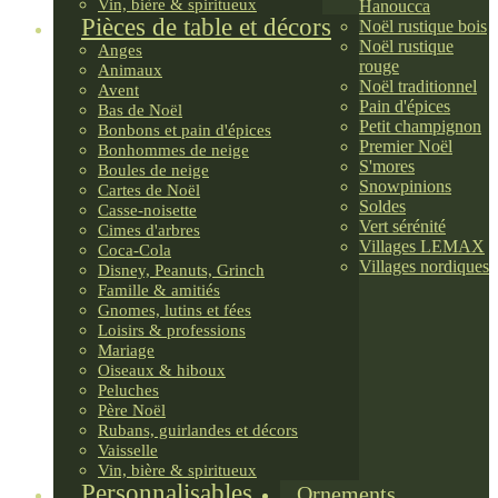
Vin, bière & spiritueux
Hanoucca
Pièces de table et décors
Noël rustique bois
Noël rustique
Anges
rouge
Animaux
Noël traditionnel
Avent
Pain d'épices
Bas de Noël
Petit champignon
Bonbons et pain d'épices
Premier Noël
Bonhommes de neige
S'mores
Boules de neige
Snowpinions
Cartes de Noël
Soldes
Casse-noisette
Vert sérénité
Cimes d'arbres
Villages LEMAX
Coca-Cola
Villages nordiques
Disney, Peanuts, Grinch
Famille & amitiés
Gnomes, lutins et fées
Loisirs & professions
Mariage
Oiseaux & hiboux
Peluches
Père Noël
Rubans, guirlandes et décors
Vaisselle
Vin, bière & spiritueux
Personnalisables
Ornements