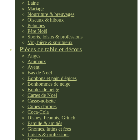
Laine
Mariage
Nourriture & breuvages
Oiseaux & hiboux
Peluches
Père Noël
Sports, loisirs & professions
Vin, bière & spiritueux
Pièces de table et décors
Anges
Animaux
Avent
Bas de Noël
Bonbons et pain d'épices
Bonhommes de neige
Boules de neige
Cartes de Noël
Casse-noisette
Cimes d'arbres
Coca-Cola
Disney, Peanuts, Grinch
Famille & amitiés
Gnomes, lutins et fées
Loisirs & professions