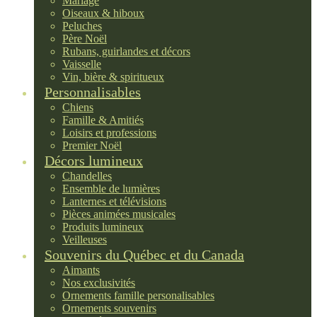
Mariage
Oiseaux & hiboux
Peluches
Père Noël
Rubans, guirlandes et décors
Vaisselle
Vin, bière & spiritueux
Personnalisables
Chiens
Famille & Amitiés
Loisirs et professions
Premier Noël
Décors lumineux
Chandelles
Ensemble de lumières
Lanternes et télévisions
Pièces animées musicales
Produits lumineux
Veilleuses
Souvenirs du Québec et du Canada
Aimants
Nos exclusivités
Ornements famille personalisables
Ornements souvenirs