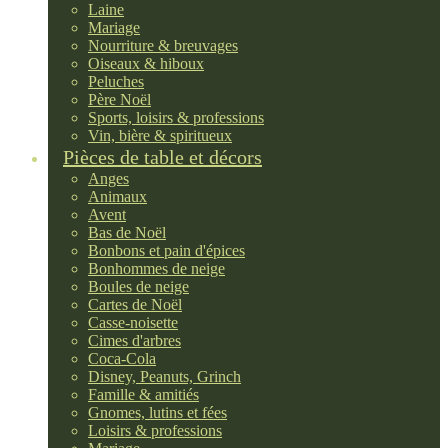
Laine
Mariage
Nourriture & breuvages
Oiseaux & hiboux
Peluches
Père Noël
Sports, loisirs & professions
Vin, bière & spiritueux
Pièces de table et décors
Anges
Animaux
Avent
Bas de Noël
Bonbons et pain d'épices
Bonhommes de neige
Boules de neige
Cartes de Noël
Casse-noisette
Cimes d'arbres
Coca-Cola
Disney, Peanuts, Grinch
Famille & amitiés
Gnomes, lutins et fées
Loisirs & professions