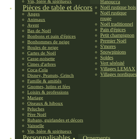
Vin, bière & spiritueux
Hanoucca
Pièces de table et décors
Noël rustique bois
Noël rustique
Anges
rouge
Animaux
Noël traditionnel
Avent
Pain d'épices
Bas de Noël
Petit champignon
Bonbons et pain d'épices
Premier Noël
Bonhommes de neige
S'mores
Boules de neige
Snowpinions
Cartes de Noël
Soldes
Casse-noisette
Vert sérénité
Cimes d'arbres
Villages LEMAX
Coca-Cola
Villages nordiques
Disney, Peanuts, Grinch
Famille & amitiés
Gnomes, lutins et fées
Loisirs & professions
Mariage
Oiseaux & hiboux
Peluches
Père Noël
Rubans, guirlandes et décors
Vaisselle
Vin, bière & spiritueux
Personnalisables
Ornements