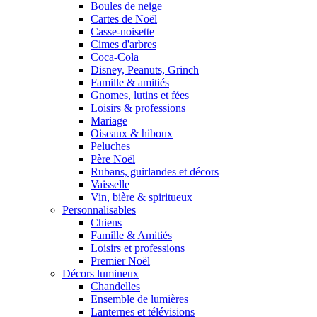
Boules de neige
Cartes de Noël
Casse-noisette
Cimes d'arbres
Coca-Cola
Disney, Peanuts, Grinch
Famille & amitiés
Gnomes, lutins et fées
Loisirs & professions
Mariage
Oiseaux & hiboux
Peluches
Père Noël
Rubans, guirlandes et décors
Vaisselle
Vin, bière & spiritueux
Personnalisables
Chiens
Famille & Amitiés
Loisirs et professions
Premier Noël
Décors lumineux
Chandelles
Ensemble de lumières
Lanternes et télévisions