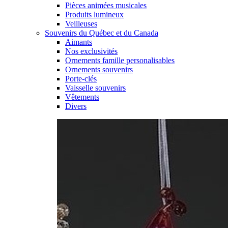
Pièces animées musicales
Produits lumineux
Veilleuses
Souvenirs du Québec et du Canada
Aimants
Nos exclusivités
Ornements famille personalisables
Ornements souvenirs
Porte-clés
Vaisselle souvenirs
Vêtements
Divers