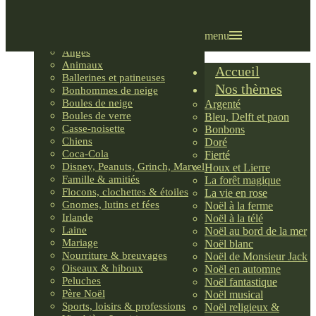
Villages LEMAX
Villages nordiques
Ornements
menu
Anges
Animaux
Accueil
Ballerines et patineuses
Nos thèmes
Bonhommes de neige
Boules de neige
Argenté
Boules de verre
Bleu, Delft et paon
Casse-noisette
Bonbons
Chiens
Doré
Coca-Cola
Fierté
Disney, Peanuts, Grinch, Marvel
Houx et Lierre
Famille & amitiés
La forêt magique
Flocons, clochettes & étoiles
La vie en rose
Gnomes, lutins et fées
Noël à la ferme
Irlande
Noël à la télé
Laine
Noël au bord de la mer
Mariage
Noël blanc
Nourriture & breuvages
Noël de Monsieur Jack
Oiseaux & hiboux
Noël en automne
Peluches
Noël fantastique
Père Noël
Noël musical
Sports, loisirs & professions
Noël religieux &