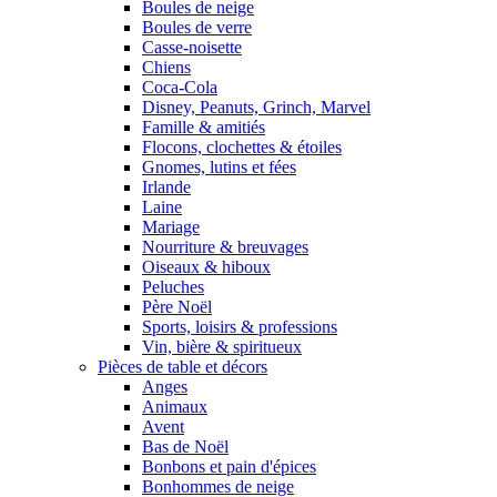
Boules de neige
Boules de verre
Casse-noisette
Chiens
Coca-Cola
Disney, Peanuts, Grinch, Marvel
Famille & amitiés
Flocons, clochettes & étoiles
Gnomes, lutins et fées
Irlande
Laine
Mariage
Nourriture & breuvages
Oiseaux & hiboux
Peluches
Père Noël
Sports, loisirs & professions
Vin, bière & spiritueux
Pièces de table et décors
Anges
Animaux
Avent
Bas de Noël
Bonbons et pain d'épices
Bonhommes de neige