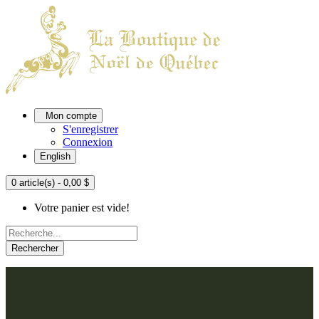
Mon compte
S'enregistrer
Connexion
English
0 article(s) - 0,00 $
Votre panier est vide!
Rechercher
ACCUEIL
L'ATELIER
À PROPOS
Nos thèmes
NOUS JOINDRE
Argenté
Bleu, Delft et paon