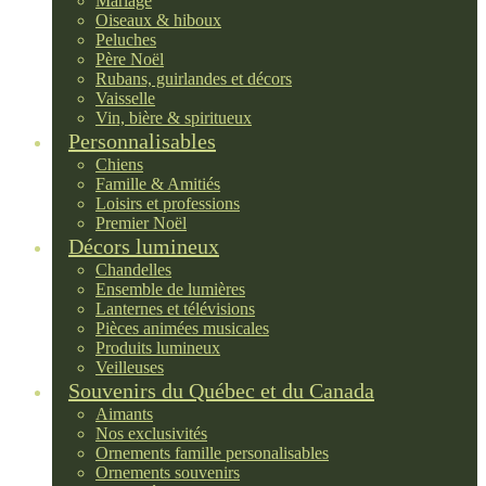
Mariage
Oiseaux & hiboux
Peluches
Père Noël
Rubans, guirlandes et décors
Vaisselle
Vin, bière & spiritueux
Personnalisables
Chiens
Famille & Amitiés
Loisirs et professions
Premier Noël
Décors lumineux
Chandelles
Ensemble de lumières
Lanternes et télévisions
Pièces animées musicales
Produits lumineux
Veilleuses
Souvenirs du Québec et du Canada
Aimants
Nos exclusivités
Ornements famille personalisables
Ornements souvenirs