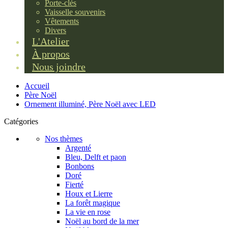
Porte-clés
Vaisselle souvenirs
Vêtements
Divers
L'Atelier
À propos
Nous joindre
Accueil
Père Noël
Ornement illuminé, Père Noël avec LED
Catégories
Nos thèmes
Argenté
Bleu, Delft et paon
Bonbons
Doré
Fierté
Houx et Lierre
La forêt magique
La vie en rose
Noël au bord de la mer